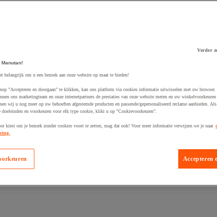
Verder z
 Manutan!
 winkelwagen
et belangrijk om u een bezoek aan onze website op maat te bieden!
nop "Accepteren en doorgaan" te klikken, kan ons platform via cookies informatie uitwisselen met uw browser.
nnen ons marketingteam en onze internetpartners de prestaties van onze website meten en uw winkelvoorkeuren 
nen wij u nog meer op uw behoeften afgestemde producten en passende/gepersonaliseerd reclame aanbieden. Als
 doeleinden en voorkeuren voor elk type cookie, klikt u op "Cookievoorkeuren".
oor kiest om je bezoek zonder cookies voort te zetten, mag dat ook! Voor meer informatie verwijzen we je naar
ring.
oorkeuren
Accepteren 