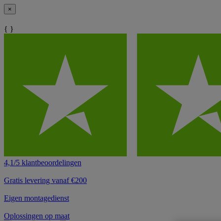
×
{ }
4,1/5 klantbeoordelingen
Gratis levering vanaf €200
Eigen montagedienst
Oplossingen op maat