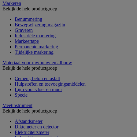
Markeren
Bekijk de hele productgroep
Benummering
Bewegwijzering magazijn
Graveren
Industriële markering
Markeertape
Permanente markering
Tijdelijke markering
Materiaal voor ruwbouw en afbouw
Bekijk de hele productgroep
Cement, beton en asfalt
Hulpstoffen en toevoegingsmiddelen
Lijm voor vloer en muur
Specie
Meetinstrument
Bekijk de hele productgroep
Afstandsmeter
Diktemeter en detector
Elektriciteitsmeter