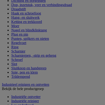
Dichting en borgringen
Dop, inzetstuk, veer en verbindingsdraad
Draadstift
Haak en schroefoog
Hang- en sluitwerk
Ketting en trekkoord
Moer
Nagel en blindklinktang
Plug en pin
Punten, spijkers en nieten
Regelvoet
Ring
Scharnier
Scharnierpen, -strip en geheng
Schroef
Slot
Sluitknop en handgreep
Spie, pen en klem
Trildempend
Industrieel reinigen en ontvetten
Bekijk de hele productgroep
Industriële ontvetter
Industriële reiniger