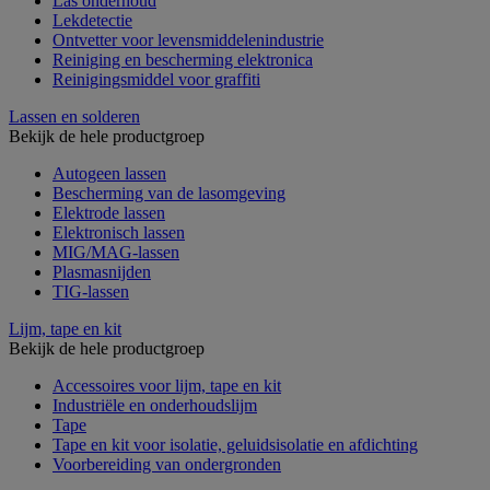
Las onderhoud
Lekdetectie
Ontvetter voor levensmiddelenindustrie
Reiniging en bescherming elektronica
Reinigingsmiddel voor graffiti
Lassen en solderen
Bekijk de hele productgroep
Autogeen lassen
Bescherming van de lasomgeving
Elektrode lassen
Elektronisch lassen
MIG/MAG-lassen
Plasmasnijden
TIG-lassen
Lijm, tape en kit
Bekijk de hele productgroep
Accessoires voor lijm, tape en kit
Industriële en onderhoudslijm
Tape
Tape en kit voor isolatie, geluidsisolatie en afdichting
Voorbereiding van ondergronden