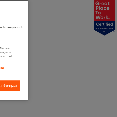
onder accepteren >
NOV 2025-NOV 2026
NL
 Met deze
analyseren.
 u meer wilt
onze
en doorgaan