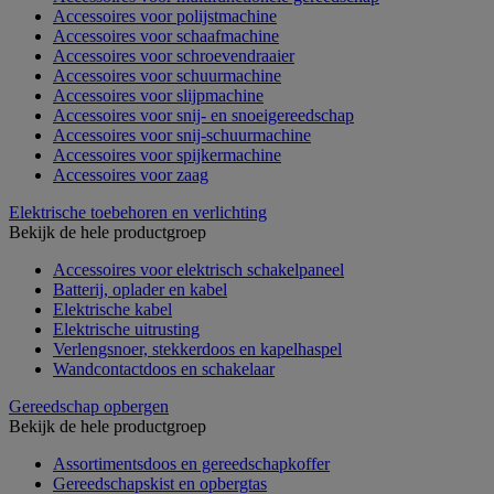
Accessoires voor polijstmachine
Accessoires voor schaafmachine
Accessoires voor schroevendraaier
Accessoires voor schuurmachine
Accessoires voor slijpmachine
Accessoires voor snij- en snoeigereedschap
Accessoires voor snij-schuurmachine
Accessoires voor spijkermachine
Accessoires voor zaag
Elektrische toebehoren en verlichting
Bekijk de hele productgroep
Accessoires voor elektrisch schakelpaneel
Batterij, oplader en kabel
Elektrische kabel
Elektrische uitrusting
Verlengsnoer, stekkerdoos en kapelhaspel
Wandcontactdoos en schakelaar
Gereedschap opbergen
Bekijk de hele productgroep
Assortimentsdoos en gereedschapkoffer
Gereedschapskist en opbergtas