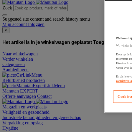
Zoek
Suggested site content and search history menu
Mijn account
Inloggen
×
Welkom bij
Het artikel is in je winkelwagen geplaatst
Toegevoegd aan
Wij vinden h
Naar winkelwagen
Door op de k
Verder winkelen
informatie ku
Hierdoor kun
Categorieën
weten over de
Aanbiedingen
En als je erv
Refurbished producten
cookieverkla
Manutan EXPERT
Offerte aanvragen
Contact
Cookiev
Magazijn en werkplaats
Veiligheid en gezondheid
Industriële benodigdheden en gereedschap
Verpakking en opslag
Hygiëne