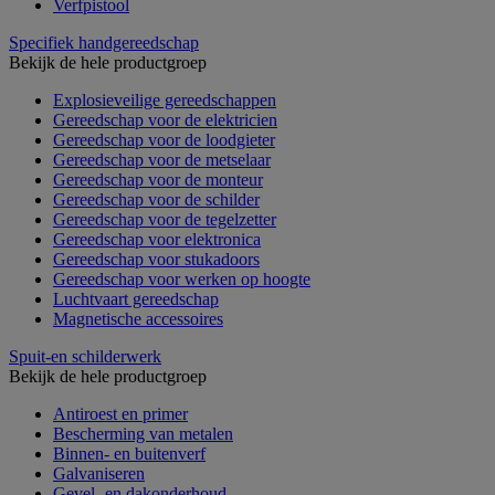
Verfpistool
Specifiek handgereedschap
Bekijk de hele productgroep
Explosieveilige gereedschappen
Gereedschap voor de elektricien
Gereedschap voor de loodgieter
Gereedschap voor de metselaar
Gereedschap voor de monteur
Gereedschap voor de schilder
Gereedschap voor de tegelzetter
Gereedschap voor elektronica
Gereedschap voor stukadoors
Gereedschap voor werken op hoogte
Luchtvaart gereedschap
Magnetische accessoires
Spuit-en schilderwerk
Bekijk de hele productgroep
Antiroest en primer
Bescherming van metalen
Binnen- en buitenverf
Galvaniseren
Gevel- en dakonderhoud