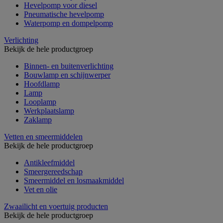
Hevelpomp voor diesel
Pneumatische hevelpomp
Waterpomp en dompelpomp
Verlichting
Bekijk de hele productgroep
Binnen- en buitenverlichting
Bouwlamp en schijnwerper
Hoofdlamp
Lamp
Looplamp
Werkplaatslamp
Zaklamp
Vetten en smeermiddelen
Bekijk de hele productgroep
Antikleefmiddel
Smeergereedschap
Smeermiddel en losmaakmiddel
Vet en olie
Zwaailicht en voertuig producten
Bekijk de hele productgroep