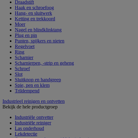
Draadstift
Haak en schroefoog
Hang- en sluitwerk
Ketting en trekkoord
Moer
Nagel en blindklinktang
Plug en pin
Punten, spijkers en nieten
Regelvoet
Ring
Scharnier
Scharnierpen, -strip en geheng
Schroef
Slot
Sluitknop en handgreep
Spie, pen en klem
Trildempend
Industrieel reinigen en ontvetten
Bekijk de hele productgroep
Industriële ontvetter
Industriële reiniger
Las onderhoud
Lekdetectie