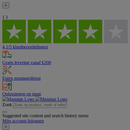
×
{ }
4,1/5 klantbeoordelingen
Gratis levering vanaf €200
Eigen montagedienst
Oplossingen op maat
Zoek
Suggested site content and search history menu
Mijn account
Inloggen
×