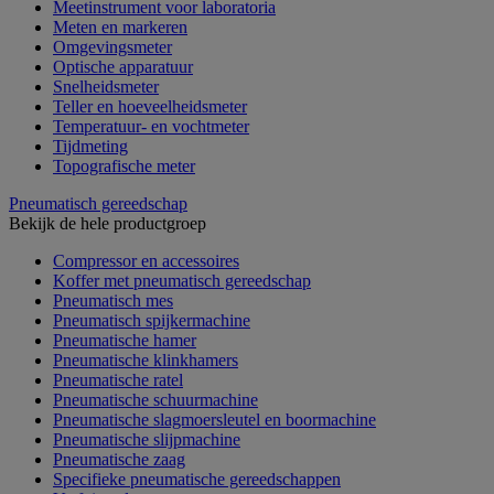
Meetinstrument voor laboratoria
Meten en markeren
Omgevingsmeter
Optische apparatuur
Snelheidsmeter
Teller en hoeveelheidsmeter
Temperatuur- en vochtmeter
Tijdmeting
Topografische meter
Pneumatisch gereedschap
Bekijk de hele productgroep
Compressor en accessoires
Koffer met pneumatisch gereedschap
Pneumatisch mes
Pneumatisch spijkermachine
Pneumatische hamer
Pneumatische klinkhamers
Pneumatische ratel
Pneumatische schuurmachine
Pneumatische slagmoersleutel en boormachine
Pneumatische slijpmachine
Pneumatische zaag
Specifieke pneumatische gereedschappen