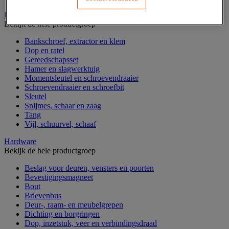
Handgereedschap
Bekijk de hele productgroep
Bankschroef, extractor en klem
Dop en ratel
Gereedschapsset
Hamer en slagwerktuig
Momentsleutel en schroevendraaier
Schroevendraaier en schroefbit
Sleutel
Snijmes, schaar en zaag
Tang
Vijl, schuurvel, schaaf
Hardware
Bekijk de hele productgroep
Beslag voor deuren, vensters en poorten
Bevestigingsmagneet
Bout
Brievenbus
Deur-, raam- en meubelgrepen
Dichting en borgringen
Dop, inzetstuk, veer en verbindingsdraad