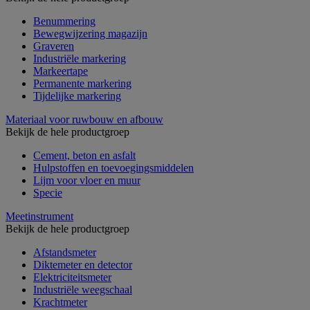
Benummering
Bewegwijzering magazijn
Graveren
Industriële markering
Markeertape
Permanente markering
Tijdelijke markering
Materiaal voor ruwbouw en afbouw
Bekijk de hele productgroep
Cement, beton en asfalt
Hulpstoffen en toevoegingsmiddelen
Lijm voor vloer en muur
Specie
Meetinstrument
Bekijk de hele productgroep
Afstandsmeter
Diktemeter en detector
Elektriciteitsmeter
Industriële weegschaal
Krachtmeter