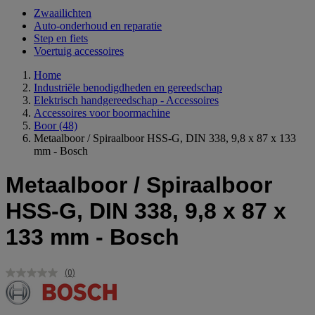
Zwaailichten
Auto-onderhoud en reparatie
Step en fiets
Voertuig accessoires
Home
Industriële benodigdheden en gereedschap
Elektrisch handgereedschap - Accessoires
Accessoires voor boormachine
Boor
(48)
Metaalboor / Spiraalboor HSS-G, DIN 338, 9,8 x 87 x 133
mm - Bosch
Metaalboor / Spiraalboor
HSS-G, DIN 338, 9,8 x 87 x
133 mm - Bosch
(0)
Geen
scorewaarde.
Dezelfde
paginalink.