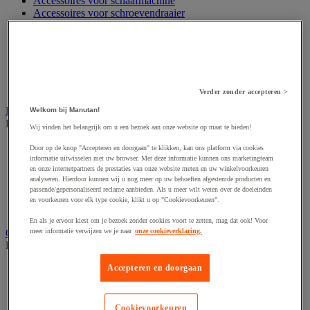
Accessoires voor schaafmachine
Accessoires voor schroevendraaier
Accessoires voor schuurmachine
Accessoires voor slijpmachine
Accessoires voor snij- en snoeigereedschap
Accessoires voor snij-schuurmachine
Accessoires voor spijkermachine
Accessoires voor zaag
Verder zonder accepteren >
Elektrische toebehoren en verlichting
Welkom bij Manutan!
Bekijk de hele productgroep
Wij vinden het belangrijk om u een bezoek aan onze website op maat te bieden!
Accessoires voor elektrisch schakelpaneel
Door op de knop "Accepteren en doorgaan" te klikken, kan ons platform via cookies
Batterij, oplader en kabel
informatie uitwisselen met uw browser. Met deze informatie kunnen ons marketingteam
en onze internetpartners de prestaties van onze website meten en uw winkelvoorkeuren
Elektrische kabel
analyseren. Hierdoor kunnen wij u nog meer op uw behoeften afgestemde producten en
Elektrische uitrusting
passende/gepersonaliseerd reclame aanbieden. Als u meer wilt weten over de doeleinden
Verlengsnoer, stekkerdoos en kapelhaspel
en voorkeuren voor elk type cookie, klikt u op "Cookievoorkeuren".
Wandcontactdoos en schakelaar
En als je ervoor kiest om je bezoek zonder cookies voort te zetten, mag dat ook! Voor
Gereedschap opbergen
meer informatie verwijzen we je naar
onze cookieverklaring.
Bekijk de hele productgroep
Assortimentsdoos en gereedschapkoffer
Accepteren en doorgaan
Gereedschapskist en opbergtas
Gereedschapskoffer en versterkte kist
Verrijdbare werktafel
Cookievoorkeuren