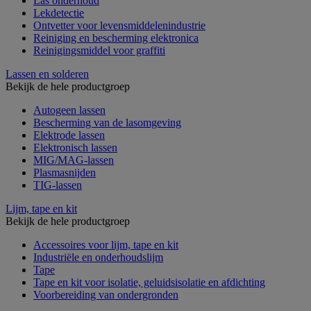
Las onderhoud
Lekdetectie
Ontvetter voor levensmiddelenindustrie
Reiniging en bescherming elektronica
Reinigingsmiddel voor graffiti
Lassen en solderen
Bekijk de hele productgroep
Autogeen lassen
Bescherming van de lasomgeving
Elektrode lassen
Elektronisch lassen
MIG/MAG-lassen
Plasmasnijden
TIG-lassen
Lijm, tape en kit
Bekijk de hele productgroep
Accessoires voor lijm, tape en kit
Industriële en onderhoudslijm
Tape
Tape en kit voor isolatie, geluidsisolatie en afdichting
Voorbereiding van ondergronden