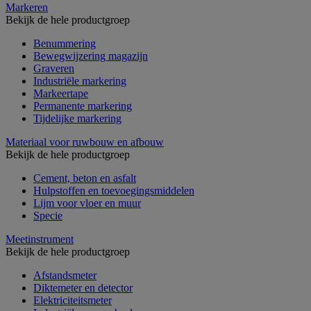
Markeren
Bekijk de hele productgroep
Benummering
Bewegwijzering magazijn
Graveren
Industriële markering
Markeertape
Permanente markering
Tijdelijke markering
Materiaal voor ruwbouw en afbouw
Bekijk de hele productgroep
Cement, beton en asfalt
Hulpstoffen en toevoegingsmiddelen
Lijm voor vloer en muur
Specie
Meetinstrument
Bekijk de hele productgroep
Afstandsmeter
Diktemeter en detector
Elektriciteitsmeter