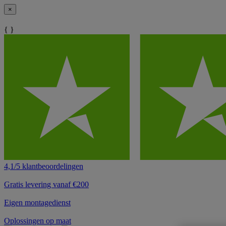
×
{ }
4,1/5 klantbeoordelingen
Gratis levering vanaf €200
Eigen montagedienst
Oplossingen op maat