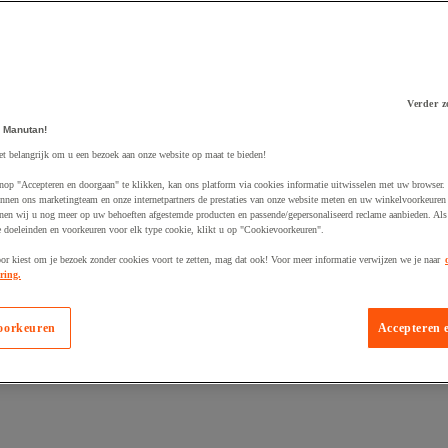
Verder z
 Manutan!
 winkelwagen
et belangrijk om u een bezoek aan onze website op maat te bieden!
nop "Accepteren en doorgaan" te klikken, kan ons platform via cookies informatie uitwisselen met uw browser.
nnen ons marketingteam en onze internetpartners de prestaties van onze website meten en uw winkelvoorkeuren 
nen wij u nog meer op uw behoeften afgestemde producten en passende/gepersonaliseerd reclame aanbieden. Als
 doeleinden en voorkeuren voor elk type cookie, klikt u op "Cookievoorkeuren".
oor kiest om je bezoek zonder cookies voort te zetten, mag dat ook! Voor meer informatie verwijzen we je naar
ring.
oorkeuren
Accepteren 