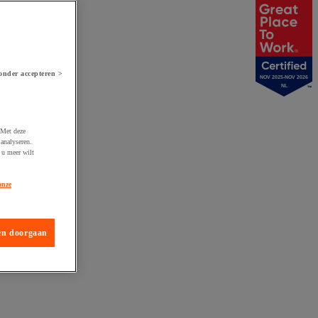
onder accepteren >
NOV 2025-NOV 2026
NL
 Met deze
analyseren.
 u meer wilt
onze
en doorgaan