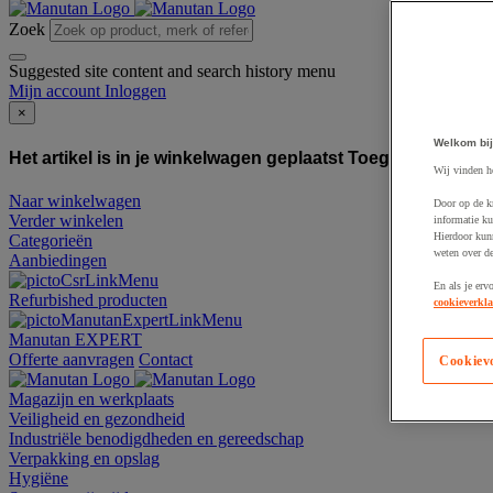
Zoek
Suggested site content and search history menu
Mijn account
Inloggen
×
Welkom bij
Het artikel is in je winkelwagen geplaatst
Toegevoegd aan
Wij vinden h
Naar winkelwagen
Door op de k
Verder winkelen
informatie ku
Hierdoor kun
Categorieën
weten over de
Aanbiedingen
En als je erv
Refurbished producten
cookieverkla
Manutan EXPERT
Offerte aanvragen
Contact
Cookiev
Magazijn en werkplaats
Veiligheid en gezondheid
Industriële benodigdheden en gereedschap
Verpakking en opslag
Hygiëne