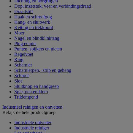
Dichting en borgringen
Dop, inzetstuk, veer en verbindingsdraad
Draadstift
Haak en schroefoog
Hang- en sluitwerk
Ketting en trekkoord
Moer
Nagel en blindklinktang
Plug en pin
Punten, spijkers en nieten
Regelvoet
Ring
Scharnier
Scharnierpen, -strip en geheng
Schroef
Slot
Sluitknop en handgreep
Spie, pen en klem
Trildempend
Industrieel reinigen en ontvetten
Bekijk de hele productgroep
Industriële ontvetter
Industriële reiniger