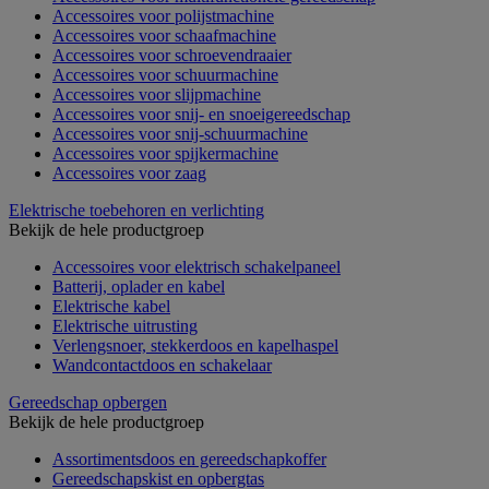
Accessoires voor polijstmachine
Accessoires voor schaafmachine
Accessoires voor schroevendraaier
Accessoires voor schuurmachine
Accessoires voor slijpmachine
Accessoires voor snij- en snoeigereedschap
Accessoires voor snij-schuurmachine
Accessoires voor spijkermachine
Accessoires voor zaag
Elektrische toebehoren en verlichting
Bekijk de hele productgroep
Accessoires voor elektrisch schakelpaneel
Batterij, oplader en kabel
Elektrische kabel
Elektrische uitrusting
Verlengsnoer, stekkerdoos en kapelhaspel
Wandcontactdoos en schakelaar
Gereedschap opbergen
Bekijk de hele productgroep
Assortimentsdoos en gereedschapkoffer
Gereedschapskist en opbergtas