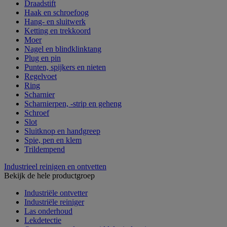
Draadstift
Haak en schroefoog
Hang- en sluitwerk
Ketting en trekkoord
Moer
Nagel en blindklinktang
Plug en pin
Punten, spijkers en nieten
Regelvoet
Ring
Scharnier
Scharnierpen, -strip en geheng
Schroef
Slot
Sluitknop en handgreep
Spie, pen en klem
Trildempend
Industrieel reinigen en ontvetten
Bekijk de hele productgroep
Industriële ontvetter
Industriële reiniger
Las onderhoud
Lekdetectie