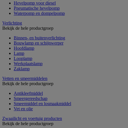
Hevelpomp voor diesel
Pneumatische hevelpomp
Waterpomp en dompelpomp
Verlichting
Bekijk de hele productgroep
Binnen- en buitenverlichting
Bouwlamp en schijnwerper
Hoofdlamp
Lamp
Looplamp
Werkplaatslamp
Zaklamp
Vetten en smeermiddelen
Bekijk de hele productgroep
Antikleefmiddel
Smeergereedschap
Smeermiddel en losmaakmiddel
Vet en olie
Zwaailicht en voertuig producten
Bekijk de hele productgroep