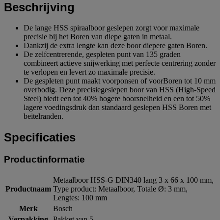
Beschrijving
De lange HSS spiraalboor geslepen zorgt voor maximale
precisie bij het Boren van diepe gaten in metaal.
Dankzij de extra lengte kan deze boor diepere gaten Boren.
De zelfcentrerende, gespleten punt van 135 graden
combineert actieve snijwerking met perfecte centrering zonder
te verlopen en levert zo maximale precisie.
De gespleten punt maakt voorponsen of voorBoren tot 10 mm
overbodig. Deze precisiegeslepen boor van HSS (High-Speed
Steel) biedt een tot 40% hogere boorsnelheid en een tot 50%
lagere voedingsdruk dan standaard geslepen HSS Boren met
beitelranden.
Specificaties
Productinformatie
Metaalboor HSS-G DIN340 lang 3 x 66 x 100 mm,
Productnaam
Type product: Metaalboor, Totale Ø: 3 mm,
Lengtes: 100 mm
Merk
Bosch
Verpakking
Pakket van 5