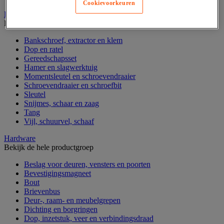
Cookievoorkeuren
Handgereedschap
Bekijk de hele productgroep
Bankschroef, extractor en klem
Dop en ratel
Gereedschapsset
Hamer en slagwerktuig
Momentsleutel en schroevendraaier
Schroevendraaier en schroefbit
Sleutel
Snijmes, schaar en zaag
Tang
Vijl, schuurvel, schaaf
Hardware
Bekijk de hele productgroep
Beslag voor deuren, vensters en poorten
Bevestigingsmagneet
Bout
Brievenbus
Deur-, raam- en meubelgrepen
Dichting en borgringen
Dop, inzetstuk, veer en verbindingsdraad