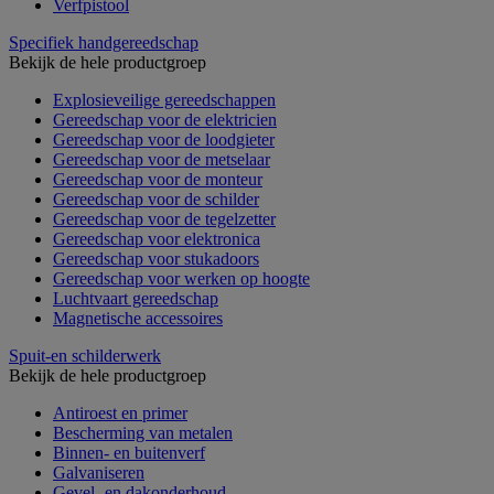
Verfpistool
Specifiek handgereedschap
Bekijk de hele productgroep
Explosieveilige gereedschappen
Gereedschap voor de elektricien
Gereedschap voor de loodgieter
Gereedschap voor de metselaar
Gereedschap voor de monteur
Gereedschap voor de schilder
Gereedschap voor de tegelzetter
Gereedschap voor elektronica
Gereedschap voor stukadoors
Gereedschap voor werken op hoogte
Luchtvaart gereedschap
Magnetische accessoires
Spuit-en schilderwerk
Bekijk de hele productgroep
Antiroest en primer
Bescherming van metalen
Binnen- en buitenverf
Galvaniseren
Gevel- en dakonderhoud