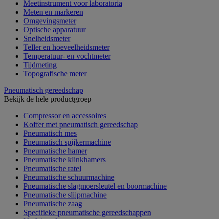
Meetinstrument voor laboratoria
Meten en markeren
Omgevingsmeter
Optische apparatuur
Snelheidsmeter
Teller en hoeveelheidsmeter
Temperatuur- en vochtmeter
Tijdmeting
Topografische meter
Pneumatisch gereedschap
Bekijk de hele productgroep
Compressor en accessoires
Koffer met pneumatisch gereedschap
Pneumatisch mes
Pneumatisch spijkermachine
Pneumatische hamer
Pneumatische klinkhamers
Pneumatische ratel
Pneumatische schuurmachine
Pneumatische slagmoersleutel en boormachine
Pneumatische slijpmachine
Pneumatische zaag
Specifieke pneumatische gereedschappen