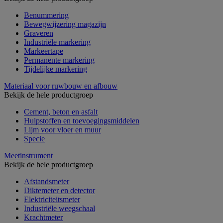
Benummering
Bewegwijzering magazijn
Graveren
Industriële markering
Markeertape
Permanente markering
Tijdelijke markering
Materiaal voor ruwbouw en afbouw
Bekijk de hele productgroep
Cement, beton en asfalt
Hulpstoffen en toevoegingsmiddelen
Lijm voor vloer en muur
Specie
Meetinstrument
Bekijk de hele productgroep
Afstandsmeter
Diktemeter en detector
Elektriciteitsmeter
Industriële weegschaal
Krachtmeter