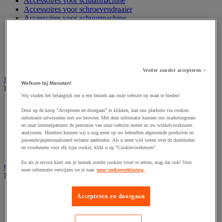
Accessoires voor schaafmachine
Accessoires voor schroevendraaier
Accessoires voor schuurmachine
Accessoires voor slijpmachine
Accessoires voor snij- en snoeigereedschap
Accessoires voor snij-schuurmachine
Accessoires voor spijkermachine
Accessoires voor zaag
Verder zonder accepteren >
Elektrische toebehoren en verlichting
Welkom bij Manutan!
Bekijk de hele productgroep
Wij vinden het belangrijk om u een bezoek aan onze website op maat te bieden!
Accessoires voor elektrisch schakelpaneel
Door op de knop "Accepteren en doorgaan" te klikken, kan ons platform via cookies
Batterij, oplader en kabel
informatie uitwisselen met uw browser. Met deze informatie kunnen ons marketingteam
Elektrische kabel
en onze internetpartners de prestaties van onze website meten en uw winkelvoorkeuren
Elektrische uitrusting
analyseren. Hierdoor kunnen wij u nog meer op uw behoeften afgestemde producten en
Verlengsnoer, stekkerdoos en kapelhaspel
passende/gepersonaliseerd reclame aanbieden. Als u meer wilt weten over de doeleinden
en voorkeuren voor elk type cookie, klikt u op "Cookievoorkeuren".
Wandcontactdoos en schakelaar
En als je ervoor kiest om je bezoek zonder cookies voort te zetten, mag dat ook! Voor
Gereedschap opbergen
meer informatie verwijzen we je naar
onze cookieverklaring.
Bekijk de hele productgroep
Assortimentsdoos en gereedschapkoffer
Accepteren en doorgaan
Gereedschapskist en opbergtas
Gereedschapskoffer en versterkte kist
Verrijdbare werktafel