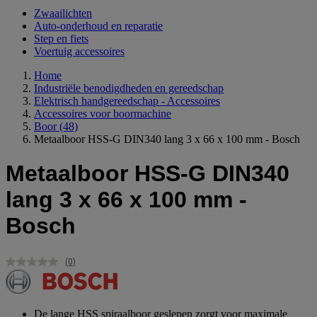
Zwaailichten
Auto-onderhoud en reparatie
Step en fiets
Voertuig accessoires
Home
Industriële benodigdheden en gereedschap
Elektrisch handgereedschap - Accessoires
Accessoires voor boormachine
Boor
(48)
Metaalboor HSS-G DIN340 lang 3 x 66 x 100 mm - Bosch
Metaalboor HSS-G DIN340
lang 3 x 66 x 100 mm -
Bosch
(0)
Geen
scorewaarde.
Dezelfde
paginalink.
De lange HSS spiraalboor geslepen zorgt voor maximale