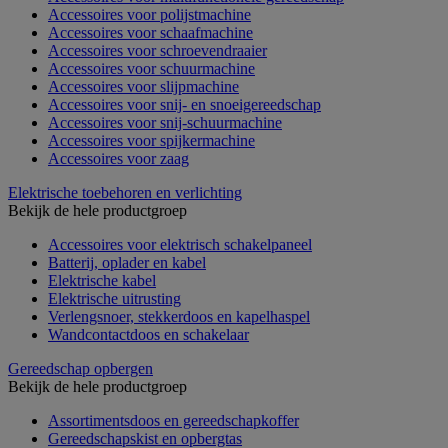
Accessoires voor polijstmachine
Accessoires voor schaafmachine
Accessoires voor schroevendraaier
Accessoires voor schuurmachine
Accessoires voor slijpmachine
Accessoires voor snij- en snoeigereedschap
Accessoires voor snij-schuurmachine
Accessoires voor spijkermachine
Accessoires voor zaag
Elektrische toebehoren en verlichting
Bekijk de hele productgroep
Accessoires voor elektrisch schakelpaneel
Batterij, oplader en kabel
Elektrische kabel
Elektrische uitrusting
Verlengsnoer, stekkerdoos en kapelhaspel
Wandcontactdoos en schakelaar
Gereedschap opbergen
Bekijk de hele productgroep
Assortimentsdoos en gereedschapkoffer
Gereedschapskist en opbergtas