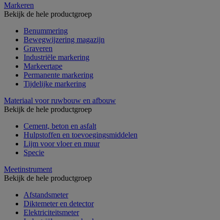
Markeren
Bekijk de hele productgroep
Benummering
Bewegwijzering magazijn
Graveren
Industriële markering
Markeertape
Permanente markering
Tijdelijke markering
Materiaal voor ruwbouw en afbouw
Bekijk de hele productgroep
Cement, beton en asfalt
Hulpstoffen en toevoegingsmiddelen
Lijm voor vloer en muur
Specie
Meetinstrument
Bekijk de hele productgroep
Afstandsmeter
Diktemeter en detector
Elektriciteitsmeter