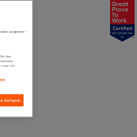
onder accepteren >
NOV 2025-NOV 2026
NL
 Met deze
analyseren.
 u meer wilt
onze
en doorgaan