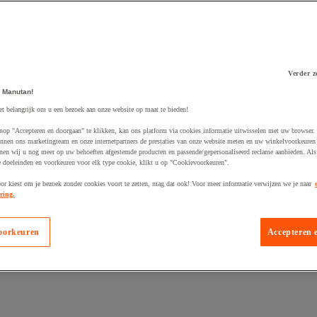
Verder z
 Manutan!
 winkelwagen
et belangrijk om u een bezoek aan onze website op maat te bieden!
nop "Accepteren en doorgaan" te klikken, kan ons platform via cookies informatie uitwisselen met uw browser.
nnen ons marketingteam en onze internetpartners de prestaties van onze website meten en uw winkelvoorkeuren 
nen wij u nog meer op uw behoeften afgestemde producten en passende/gepersonaliseerd reclame aanbieden. Als
 doeleinden en voorkeuren voor elk type cookie, klikt u op "Cookievoorkeuren".
oor kiest om je bezoek zonder cookies voort te zetten, mag dat ook! Voor meer informatie verwijzen we je naar
ring.
oorkeuren
Accepteren 