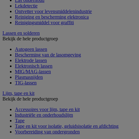
Las onderhoud
Lekdetectie
Ontvetter voor levensmiddelenindustrie
Reiniging en bescherming elektronica
Reinigingsmiddel voor graffiti
Lassen en solderen
Bekijk de hele productgroep
Autogeen lassen
Bescherming van de lasomgeving
Elektrode lassen
Elektronisch lassen
MIG/MAG-lassen
Plasmasnijden
TIG-lassen
Lijm, tape en kit
Bekijk de hele productgroep
Accessoires voor lijm, tape en kit
Industriële en onderhoudslijm
Tape
Tape en kit voor isolatie, geluidsisolatie en afdichting
Voorbereiding van ondergronden