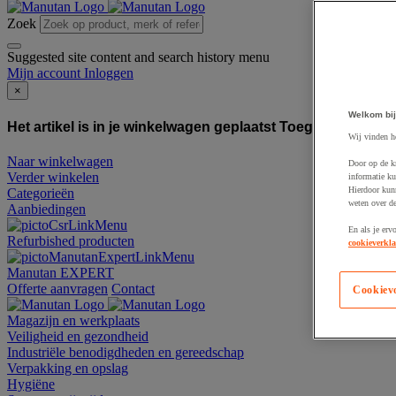
Zoek
Suggested site content and search history menu
Mijn account
Inloggen
×
Welkom bij
Het artikel is in je winkelwagen geplaatst
Toegevoegd aan
Wij vinden h
Naar winkelwagen
Door op de k
Verder winkelen
informatie ku
Hierdoor kun
Categorieën
weten over de
Aanbiedingen
En als je erv
Refurbished producten
cookieverkla
Manutan EXPERT
Offerte aanvragen
Contact
Cookiev
Magazijn en werkplaats
Veiligheid en gezondheid
Industriële benodigdheden en gereedschap
Verpakking en opslag
Hygiëne