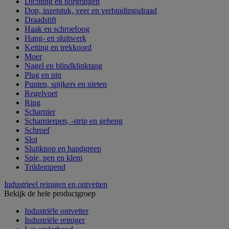
Dichting en borgringen
Dop, inzetstuk, veer en verbindingsdraad
Draadstift
Haak en schroefoog
Hang- en sluitwerk
Ketting en trekkoord
Moer
Nagel en blindklinktang
Plug en pin
Punten, spijkers en nieten
Regelvoet
Ring
Scharnier
Scharnierpen, -strip en geheng
Schroef
Slot
Sluitknop en handgreep
Spie, pen en klem
Trildempend
Industrieel reinigen en ontvetten
Bekijk de hele productgroep
Industriële ontvetter
Industriële reiniger