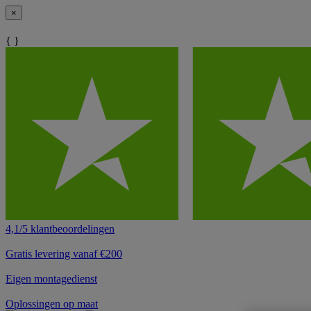
×
{ }
4,1/5 klantbeoordelingen
Gratis levering vanaf €200
Eigen montagedienst
Oplossingen op maat