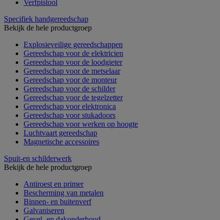
Verfpistool
Specifiek handgereedschap
Bekijk de hele productgroep
Explosieveilige gereedschappen
Gereedschap voor de elektricien
Gereedschap voor de loodgieter
Gereedschap voor de metselaar
Gereedschap voor de monteur
Gereedschap voor de schilder
Gereedschap voor de tegelzetter
Gereedschap voor elektronica
Gereedschap voor stukadoors
Gereedschap voor werken op hoogte
Luchtvaart gereedschap
Magnetische accessoires
Spuit-en schilderwerk
Bekijk de hele productgroep
Antiroest en primer
Bescherming van metalen
Binnen- en buitenverf
Galvaniseren
Gevel- en dakonderhoud