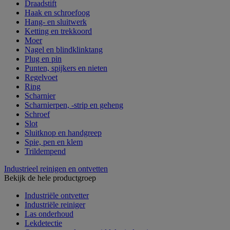
Draadstift
Haak en schroefoog
Hang- en sluitwerk
Ketting en trekkoord
Moer
Nagel en blindklinktang
Plug en pin
Punten, spijkers en nieten
Regelvoet
Ring
Scharnier
Scharnierpen, -strip en geheng
Schroef
Slot
Sluitknop en handgreep
Spie, pen en klem
Trildempend
Industrieel reinigen en ontvetten
Bekijk de hele productgroep
Industriële ontvetter
Industriële reiniger
Las onderhoud
Lekdetectie