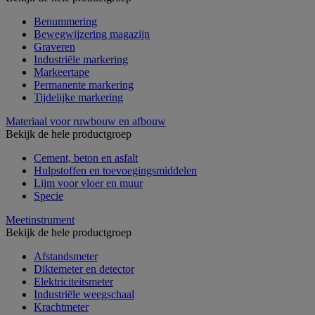
Benummering
Bewegwijzering magazijn
Graveren
Industriële markering
Markeertape
Permanente markering
Tijdelijke markering
Materiaal voor ruwbouw en afbouw
Bekijk de hele productgroep
Cement, beton en asfalt
Hulpstoffen en toevoegingsmiddelen
Lijm voor vloer en muur
Specie
Meetinstrument
Bekijk de hele productgroep
Afstandsmeter
Diktemeter en detector
Elektriciteitsmeter
Industriële weegschaal
Krachtmeter