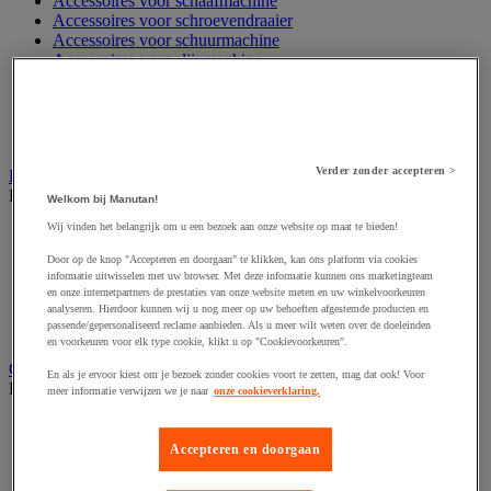
Accessoires voor schaafmachine
Accessoires voor schroevendraaier
Accessoires voor schuurmachine
Accessoires voor slijpmachine
Accessoires voor snij- en snoeigereedschap
Accessoires voor snij-schuurmachine
Accessoires voor spijkermachine
Accessoires voor zaag
Verder zonder accepteren >
Elektrische toebehoren en verlichting
Bekijk de hele productgroep
Welkom bij Manutan!
Wij vinden het belangrijk om u een bezoek aan onze website op maat te bieden!
Accessoires voor elektrisch schakelpaneel
Batterij, oplader en kabel
Door op de knop "Accepteren en doorgaan" te klikken, kan ons platform via cookies
Elektrische kabel
informatie uitwisselen met uw browser. Met deze informatie kunnen ons marketingteam
Elektrische uitrusting
en onze internetpartners de prestaties van onze website meten en uw winkelvoorkeuren
Verlengsnoer, stekkerdoos en kapelhaspel
analyseren. Hierdoor kunnen wij u nog meer op uw behoeften afgestemde producten en
passende/gepersonaliseerd reclame aanbieden. Als u meer wilt weten over de doeleinden
Wandcontactdoos en schakelaar
en voorkeuren voor elk type cookie, klikt u op "Cookievoorkeuren".
Gereedschap opbergen
En als je ervoor kiest om je bezoek zonder cookies voort te zetten, mag dat ook! Voor
Bekijk de hele productgroep
meer informatie verwijzen we je naar
onze cookieverklaring.
Assortimentsdoos en gereedschapkoffer
Gereedschapskist en opbergtas
Accepteren en doorgaan
Gereedschapskoffer en versterkte kist
Verrijdbare werktafel