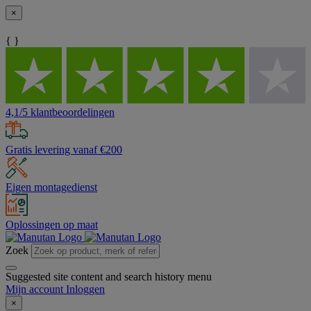
×
{ }
4,1/5 klantbeoordelingen
Gratis levering vanaf €200
Eigen montagedienst
Oplossingen op maat
Zoek
Suggested site content and search history menu
Mijn account
Inloggen
×