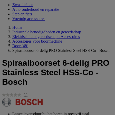
Zwaailichten
Auto-onderhoud en reparatie
Step en fiets
Voertuig accessoires
Home
Industriële benodigdheden en gereedschap
Elektrisch handgereedschap - Accessoires
Accessoires voor boormachine
Boor
(48)
Spiraalboorset 6-delig PRO Stainless Steel HSS-Co - Bosch
Spiraalboorset 6-delig PRO
Stainless Steel HSS-Co -
Bosch
(0)
Geen
scorewaarde.
Dezelfde
paginalink.
Lange levensduur bij het boren in roestvrij staal.