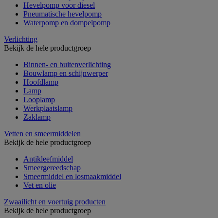
Hevelpomp voor diesel
Pneumatische hevelpomp
Waterpomp en dompelpomp
Verlichting
Bekijk de hele productgroep
Binnen- en buitenverlichting
Bouwlamp en schijnwerper
Hoofdlamp
Lamp
Looplamp
Werkplaatslamp
Zaklamp
Vetten en smeermiddelen
Bekijk de hele productgroep
Antikleefmiddel
Smeergereedschap
Smeermiddel en losmaakmiddel
Vet en olie
Zwaailicht en voertuig producten
Bekijk de hele productgroep