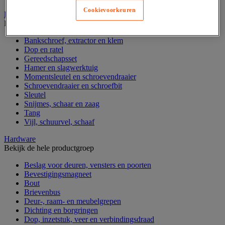
Cookievoorkeuren
Handgereedschap
Bekijk de hele productgroep
Bankschroef, extractor en klem
Dop en ratel
Gereedschapsset
Hamer en slagwerktuig
Momentsleutel en schroevendraaier
Schroevendraaier en schroefbit
Sleutel
Snijmes, schaar en zaag
Tang
Vijl, schuurvel, schaaf
Hardware
Bekijk de hele productgroep
Beslag voor deuren, vensters en poorten
Bevestigingsmagneet
Bout
Brievenbus
Deur-, raam- en meubelgrepen
Dichting en borgringen
Dop, inzetstuk, veer en verbindingsdraad