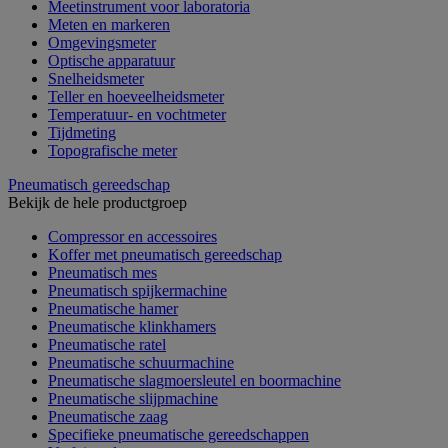
Meetinstrument voor laboratoria
Meten en markeren
Omgevingsmeter
Optische apparatuur
Snelheidsmeter
Teller en hoeveelheidsmeter
Temperatuur- en vochtmeter
Tijdmeting
Topografische meter
Pneumatisch gereedschap
Bekijk de hele productgroep
Compressor en accessoires
Koffer met pneumatisch gereedschap
Pneumatisch mes
Pneumatisch spijkermachine
Pneumatische hamer
Pneumatische klinkhamers
Pneumatische ratel
Pneumatische schuurmachine
Pneumatische slagmoersleutel en boormachine
Pneumatische slijpmachine
Pneumatische zaag
Specifieke pneumatische gereedschappen