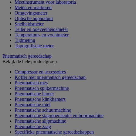
Meetinstrument voor laboratoria
Meten en markeren
Omgevingsmeter
Optische apparatuur
Snelheidsmeter
Teller en hoeveelheidsmeter
Temperatuur- en vochtmeter
Tijdmeting
Topografische meter
Pneumatisch gereedschap
Bekijk de hele productgroep
Compressor en accessoires
Koffer met pneumatisch gereedschap
Pneumatisch mes
Pneumatisch spijkermachine
Pneumatische hamer
Pneumatische klinkhamers
Pneumatische ratel
Pneumatische schuurmachine
Pneumatische slagmoersleutel en boormachine
Pneumatische slijpmachine
Pneumatische zaag
Specifieke pneumatische gereedschappen