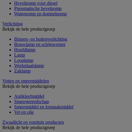
Hevelpomp voor diesel
Pneumatische hevelpomp
Waterpomp en dompelpomp
Verlichting
Bekijk de hele productgroep
Binnen- en buitenverlichting
Bouwlamp en schijnwerper
Hoofdlamp
Lamp
Looplamp
Werkplaatslamp
Zaklamp
Vetten en smeermiddelen
Bekijk de hele productgroep
Antikleefmiddel
Smeergereedschap
Smeermiddel en losmaakmiddel
Vet en olie
Zwaailicht en voertuig producten
Bekijk de hele productgroep