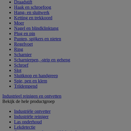
Draadstift
Haak en schroefoog
Hang- en sluitwerk
Ketting en trekkoord
Moer
Nagel en blindklinktang
Plug en pin
Punten, spijkers en nieten
Regelvoet
Ring
Scharnier
Scharnierpen, -strip en geheng
Schroef
Slot
Sluitknop en handgreep
Spie, pen en klem
Trildempend
Industrieel reinigen en ontvetten
Bekijk de hele productgroep
Industriële ontvetter
Industriële reiniger
Las onderhoud
Lekdetectie