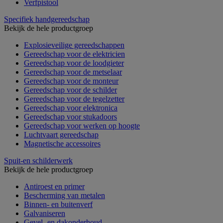
Verfpistool
Specifiek handgereedschap
Bekijk de hele productgroep
Explosieveilige gereedschappen
Gereedschap voor de elektricien
Gereedschap voor de loodgieter
Gereedschap voor de metselaar
Gereedschap voor de monteur
Gereedschap voor de schilder
Gereedschap voor de tegelzetter
Gereedschap voor elektronica
Gereedschap voor stukadoors
Gereedschap voor werken op hoogte
Luchtvaart gereedschap
Magnetische accessoires
Spuit-en schilderwerk
Bekijk de hele productgroep
Antiroest en primer
Bescherming van metalen
Binnen- en buitenverf
Galvaniseren
Gevel- en dakonderhoud