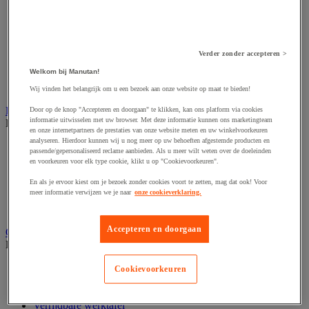
Accessoires voor schaafmachine
Accessoires voor schroevendraaier
Accessoires voor schuurmachine
Accessoires voor slijpmachine
Accessoires voor snij- en snoeigereedschap
Verder zonder accepteren >
Accessoires voor snij-schuurmachine
Welkom bij Manutan!
Accessoires voor spijkermachine
Accessoires voor zaag
Wij vinden het belangrijk om u een bezoek aan onze website op maat te bieden!
Elektrische toebehoren en verlichting
Door op de knop "Accepteren en doorgaan" te klikken, kan ons platform via cookies
informatie uitwisselen met uw browser. Met deze informatie kunnen ons marketingteam
Bekijk de hele productgroep
en onze internetpartners de prestaties van onze website meten en uw winkelvoorkeuren
analyseren. Hierdoor kunnen wij u nog meer op uw behoeften afgestemde producten en
Accessoires voor elektrisch schakelpaneel
passende/gepersonaliseerd reclame aanbieden. Als u meer wilt weten over de doeleinden
Batterij, oplader en kabel
en voorkeuren voor elk type cookie, klikt u op "Cookievoorkeuren".
Elektrische kabel
Elektrische uitrusting
En als je ervoor kiest om je bezoek zonder cookies voort te zetten, mag dat ook! Voor
meer informatie verwijzen we je naar
onze cookieverklaring.
Verlengsnoer, stekkerdoos en kapelhaspel
Wandcontactdoos en schakelaar
Accepteren en doorgaan
Gereedschap opbergen
Bekijk de hele productgroep
Assortimentsdoos en gereedschapkoffer
Cookievoorkeuren
Gereedschapskist en opbergtas
Gereedschapskoffer en versterkte kist
Verrijdbare werktafel