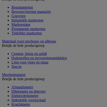
Benummering
Bewegwijzering magazijn
Graveren
Industriële markering
Markeertape
Permanente markering
Tijdelijke markering
Materiaal voor ruwbouw en afbouw
Bekijk de hele productgroep
Cement, beton en asfalt
Hulpstoffen en toevoegingsmiddelen
Lijm voor vloer en muur
Specie
Meetinstrument
Bekijk de hele productgroep
Afstandsmeter
Diktemeter en detector
Elektriciteitsmeter
Industriële weegschaal
Krachtmeter