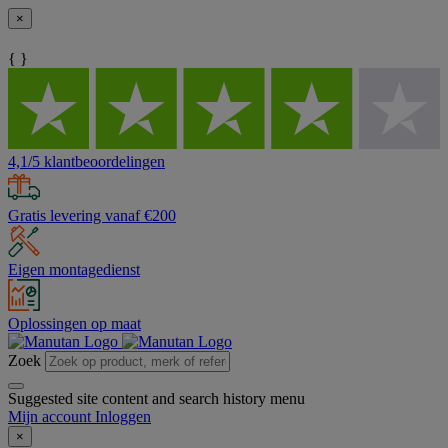
×
{ }
4,1/5 klantbeoordelingen
Gratis levering vanaf €200
Eigen montagedienst
Oplossingen op maat
Zoek
Suggested site content and search history menu
Mijn account
Inloggen
×