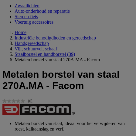
Zwaailichten
Auto-onderhoud en reparatie
Step en fiets
Voertuig accessoires
Home
Industriële benodigdheden en gereedschap
Handgereedschap
Vijl, schuurvel, schaaf
Staalborstel en handborstel
(39)
Metalen borstel van staal 270A.MA - Facom
Metalen borstel van staal
270A.MA - Facom
(0)
Geen
scorewaarde.
Dezelfde
paginalink.
Metalen borstel van staal, ideaal voor het verwijderen van
roest, kalkaanslag en verf.