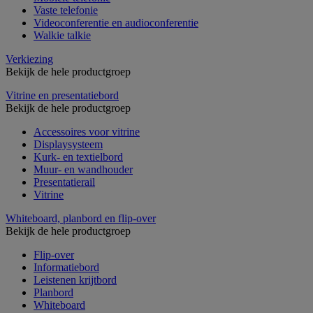
Vaste telefonie
Videoconferentie en audioconferentie
Walkie talkie
Verkiezing
Bekijk de hele productgroep
Vitrine en presentatiebord
Bekijk de hele productgroep
Accessoires voor vitrine
Displaysysteem
Kurk- en textielbord
Muur- en wandhouder
Presentatierail
Vitrine
Whiteboard, planbord en flip-over
Bekijk de hele productgroep
Flip-over
Informatiebord
Leistenen krijtbord
Planbord
Whiteboard