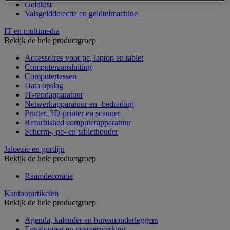
Geldkist
Valsgelddetectie en geldtelmachine
IT en multimedia
Bekijk de hele productgroep
Accessoires voor pc, laptop en tablet
Computeraansluiting
Computertassen
Data opslag
IT-randapparatuur
Netwerkapparatuur en -bedrading
Printer, 3D-printer en scanner
Refurbished computerapparatuur
Scherm-, pc- en tablethouder
Jaloezie en gordijn
Bekijk de hele productgroep
Raamdecoratie
Kantoorartikelen
Bekijk de hele productgroep
Agenda, kalender en bureauonderleggers
Enveloppen en postverwerking