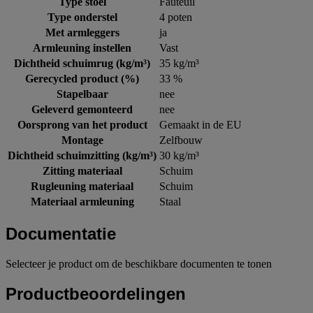
Type stoel
Fauteuil
Type onderstel
4 poten
Met armleggers
ja
Armleuning instellen
Vast
Dichtheid schuimrug (kg/m³)
35 kg/m³
Gerecycled product (%)
33 %
Stapelbaar
nee
Geleverd gemonteerd
nee
Oorsprong van het product
Gemaakt in de EU
Montage
Zelfbouw
Dichtheid schuimzitting (kg/m³)
30 kg/m³
Zitting materiaal
Schuim
Rugleuning materiaal
Schuim
Materiaal armleuning
Staal
Documentatie
Selecteer je product om de beschikbare documenten te tonen
Productbeoordelingen