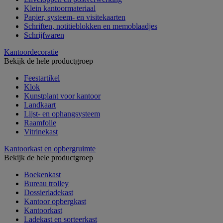
Klein kantoormateriaal
Papier, systeem- en visitekaarten
Schriften, notitieblokken en memoblaadjes
Schrijfwaren
Kantoordecoratie
Bekijk de hele productgroep
Feestartikel
Klok
Kunstplant voor kantoor
Landkaart
Lijst- en ophangsysteem
Raamfolie
Vitrinekast
Kantoorkast en opbergruimte
Bekijk de hele productgroep
Boekenkast
Bureau trolley
Dossierladekast
Kantoor opbergkast
Kantoorkast
Ladekast en sorteerkast