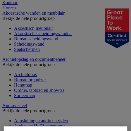
Kantoor
Horeca
Akoestische wanden en meubilair
Bekijk de hele productgroep
Akoestisch meubilair
Akoestische scheidingswanden
Bureau scheidingswand
NOV 2025-NOV 2026
Scheidingswand
NL
Spatschermen
Archiefopslag en documentbeheer
Bekijk de hele productgroep
Archiefdoos
Bureau organizer
Hangmap
Ordner, tabblad en showtas
Sorteermap
Audiovisueel
Bekijk de hele productgroep
Aansluitingen audio en video
Audio- en Hi-Fi-apparatuur