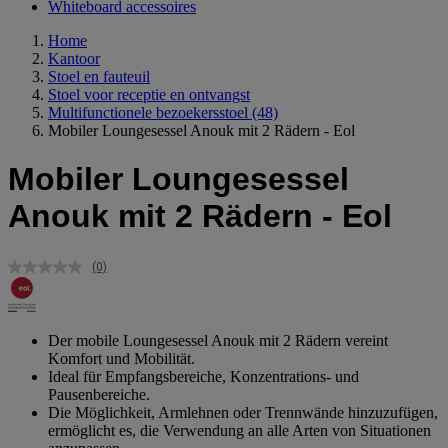
Whiteboard accessoires
Home
Kantoor
Stoel en fauteuil
Stoel voor receptie en ontvangst
Multifunctionele bezoekersstoel
(48)
Mobiler Loungesessel Anouk mit 2 Rädern - Eol
Mobiler Loungesessel
Anouk mit 2 Rädern - Eol
(0)
Geen
scorewaarde.
Dezelfde
paginalink.
Der mobile Loungesessel Anouk mit 2 Rädern vereint
Komfort und Mobilität.
Ideal für Empfangsbereiche, Konzentrations- und
Pausenbereiche.
Die Möglichkeit, Armlehnen oder Trennwände hinzuzufügen,
ermöglicht es, die Verwendung an alle Arten von Situationen