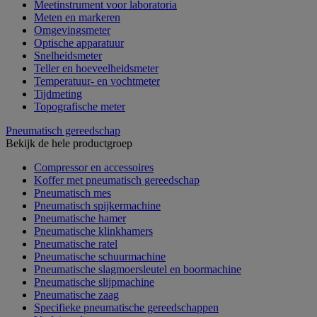
Meetinstrument voor laboratoria
Meten en markeren
Omgevingsmeter
Optische apparatuur
Snelheidsmeter
Teller en hoeveelheidsmeter
Temperatuur- en vochtmeter
Tijdmeting
Topografische meter
Pneumatisch gereedschap
Bekijk de hele productgroep
Compressor en accessoires
Koffer met pneumatisch gereedschap
Pneumatisch mes
Pneumatisch spijkermachine
Pneumatische hamer
Pneumatische klinkhamers
Pneumatische ratel
Pneumatische schuurmachine
Pneumatische slagmoersleutel en boormachine
Pneumatische slijpmachine
Pneumatische zaag
Specifieke pneumatische gereedschappen