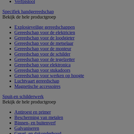
Verfpistool
Specifiek handgereedschap
Bekijk de hele productgroep
Explosieveilige gereedschappen
Gereedschap voor de elektricien
Gereedschap voor de loodgieter
Gereedschap voor de metselaar
Gereedschap voor de monteur
Gereedschap voor de schilder
Gereedschap voor de tegelzetter
Gereedschap voor elektronica
Gereedschap voor stukadoors
Gereedschap voor werken op hoogte
Luchtvaart gereedschap
Magnetische accessoires
Spuit-en schilderwerk
Bekijk de hele productgroep
Antiroest en primer
Bescherming van metalen
Binnen- en buitenverf
Galvaniseren
Gevel- en dakonderhoud