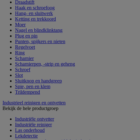
Draadstift
Haak en schroefoog
Hang- en sluitwerk
Ketting en trekkoord
Moer
Nagel en blindklinktang
Plug en pin
Punten, spijkers en nieten
Regelvoet
Ring
Scharnier
Scharnierpen, -strip en geheng
Schroef
Slot
Sluitknop en handgreep
Spie, pen en klem
Trildempend
Industrieel reinigen en ontvetten
Bekijk de hele productgroep
Industriële ontvetter
Industriële reiniger
Las onderhoud
Lekdetectie