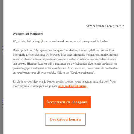
Accessoires voor schaafmachine
Accessoires voor schroevendraaier
Accessoires voor schuurmachine
Accessoires voor slijpmachine
Accessoires voor snij- en snoeigereedschap
Verder zonder accepteren >
Accessoires voor snij-schuurmachine
Accessoires voor spijkermachine
Welkom bij Manutan!
Accessoires voor zaag
Wij vinden het belangrijk om u een bezoek aan onze website op maat te bieden!
Elektrische toebehoren en verlichting
Door op de knop "Accepteren en doorgaan" te klikken, kan ons platform via cookies
Bekijk de hele productgroep
informatie uitwisselen met uw browser. Met deze informatie kunnen ons marketingteam
en onze internetpartners de prestaties van onze website meten en uw winkelvoorkeuren
Accessoires voor elektrisch schakelpaneel
analyseren. Hierdoor kunnen wij u nog meer op uw behoeften afgestemde producten en
passende/gepersonaliseerd reclame aanbieden. Als u meer wilt weten over de doeleinden
Batterij, oplader en kabel
en voorkeuren voor elk type cookie, klikt u op "Cookievoorkeuren".
Elektrische kabel
Elektrische uitrusting
En als je ervoor kiest om je bezoek zonder cookies voort te zetten, mag dat ook! Voor
Verlengsnoer, stekkerdoos en kapelhaspel
meer informatie verwijzen we je naar
onze cookieverklaring.
Wandcontactdoos en schakelaar
Gereedschap opbergen
Accepteren en doorgaan
Bekijk de hele productgroep
Assortimentsdoos en gereedschapkoffer
Cookievoorkeuren
Gereedschapskist en opbergtas
Gereedschapskoffer en versterkte kist
Verrijdbare werktafel