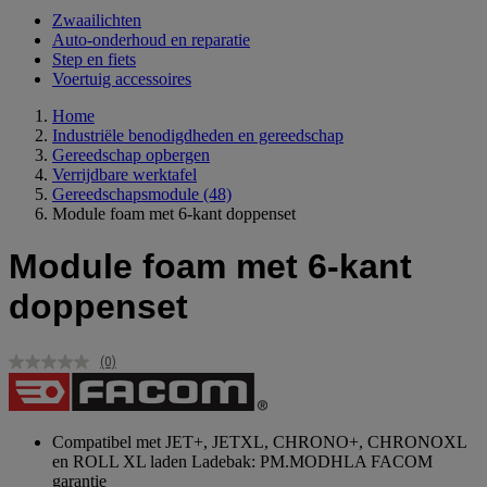
Zwaailichten
Auto-onderhoud en reparatie
Step en fiets
Voertuig accessoires
Home
Industriële benodigdheden en gereedschap
Gereedschap opbergen
Verrijdbare werktafel
Gereedschapsmodule
(48)
Module foam met 6-kant doppenset
Module foam met 6-kant
doppenset
(0)
Geen
scorewaarde.
Dezelfde
paginalink.
Compatibel met JET+, JETXL, CHRONO+, CHRONOXL
en ROLL XL laden Ladebak: PM.MODHLA FACOM
garantie