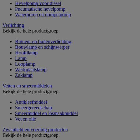
Hevelpomp voor diesel
Pneumatische hevelpomp
Waterpomp en dompelpomp
Verlichting
Bekijk de hele productgroep
Binnen- en buitenverlichting
Bouwlamp en schijnwerper
Hoofdlamp
Lamp
Looplamp
Werkplaatslamp
Zaklamp
Vetten en smeermiddelen
Bekijk de hele productgroep
Antikleefmiddel
Smeergereedschap
Smeermiddel en losmaakmiddel
Vet en olie
Zwaailicht en voertuig producten
Bekijk de hele productgroep