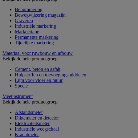
Benummering
Bewegwijzering magazijn
Graveren
Industriële markering
Markeertape
Permanente markering
Tijdelijke markering
Materiaal voor ruwbouw en afbouw
Bekijk de hele productgroep
Cement, beton en asfalt
Hulpstoffen en toevoegingsmiddelen
Lijm voor vloer en muur
Specie
Meetinstrument
Bekijk de hele productgroep
Afstandsmeter
Diktemeter en detector
Elektriciteitsmeter
Industriële weegschaal
Krachtmeter