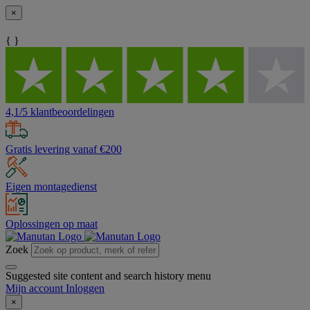
×
{ }
4,1/5 klantbeoordelingen
Gratis levering vanaf €200
Eigen montagedienst
Oplossingen op maat
Zoek
Suggested site content and search history menu
Mijn account
Inloggen
×