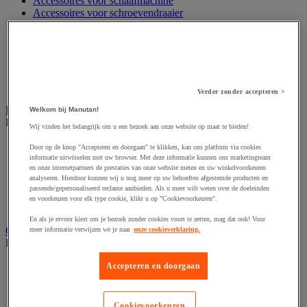
Accessoires voor schaafmachine
Accessoires voor schroevendraaier
Accessoires voor schuurmachine
Accessoires voor slijpmachine
Accessoires voor snij- en snoeigereedschap
Accessoires voor snij-schuurmachine
Accessoires voor spijkermachine
Accessoires voor zaag
Verder zonder accepteren >
Elektrische toebehoren en verlichting
Welkom bij Manutan!
Bekijk de hele productgroep
Wij vinden het belangrijk om u een bezoek aan onze website op maat te bieden!
Accessoires voor elektrisch schakelpaneel
Door op de knop "Accepteren en doorgaan" te klikken, kan ons platform via cookies
Batterij, oplader en kabel
informatie uitwisselen met uw browser. Met deze informatie kunnen ons marketingteam
en onze internetpartners de prestaties van onze website meten en uw winkelvoorkeuren
Elektrische kabel
analyseren. Hierdoor kunnen wij u nog meer op uw behoeften afgestemde producten en
Elektrische uitrusting
passende/gepersonaliseerd reclame aanbieden. Als u meer wilt weten over de doeleinden
Verlengsnoer, stekkerdoos en kapelhaspel
en voorkeuren voor elk type cookie, klikt u op "Cookievoorkeuren".
Wandcontactdoos en schakelaar
En als je ervoor kiest om je bezoek zonder cookies voort te zetten, mag dat ook! Voor
Gereedschap opbergen
meer informatie verwijzen we je naar
onze cookieverklaring.
Bekijk de hele productgroep
Assortimentsdoos en gereedschapkoffer
Accepteren en doorgaan
Gereedschapskist en opbergtas
Gereedschapskoffer en versterkte kist
Verrijdbare werktafel
Cookievoorkeuren