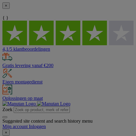
×
{ }
4,1/5 klantbeoordelingen
Gratis levering vanaf €200
Eigen montagedienst
Oplossingen op maat
Zoek
Suggested site content and search history menu
Mijn account
Inloggen
×