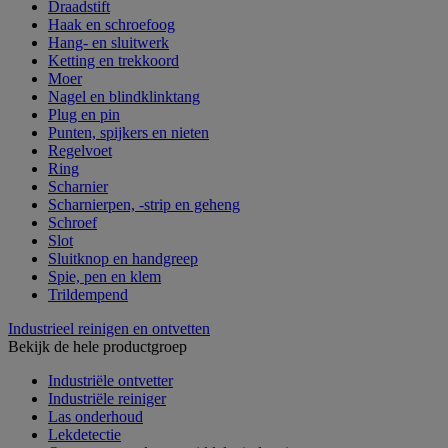
Draadstift
Haak en schroefoog
Hang- en sluitwerk
Ketting en trekkoord
Moer
Nagel en blindklinktang
Plug en pin
Punten, spijkers en nieten
Regelvoet
Ring
Scharnier
Scharnierpen, -strip en geheng
Schroef
Slot
Sluitknop en handgreep
Spie, pen en klem
Trildempend
Industrieel reinigen en ontvetten
Bekijk de hele productgroep
Industriële ontvetter
Industriële reiniger
Las onderhoud
Lekdetectie