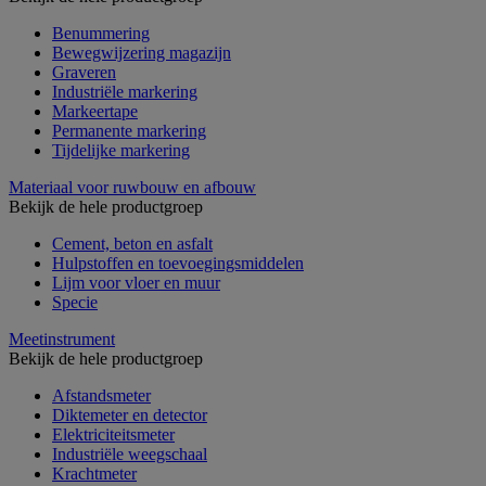
Benummering
Bewegwijzering magazijn
Graveren
Industriële markering
Markeertape
Permanente markering
Tijdelijke markering
Materiaal voor ruwbouw en afbouw
Bekijk de hele productgroep
Cement, beton en asfalt
Hulpstoffen en toevoegingsmiddelen
Lijm voor vloer en muur
Specie
Meetinstrument
Bekijk de hele productgroep
Afstandsmeter
Diktemeter en detector
Elektriciteitsmeter
Industriële weegschaal
Krachtmeter