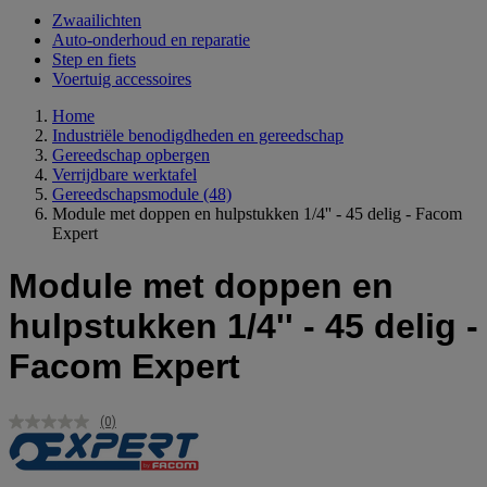
Zwaailichten
Auto-onderhoud en reparatie
Step en fiets
Voertuig accessoires
Home
Industriële benodigdheden en gereedschap
Gereedschap opbergen
Verrijdbare werktafel
Gereedschapsmodule
(48)
Module met doppen en hulpstukken 1/4'' - 45 delig - Facom
Expert
Module met doppen en
hulpstukken 1/4'' - 45 delig -
Facom Expert
(0)
Geen
scorewaarde.
Dezelfde
paginalink.