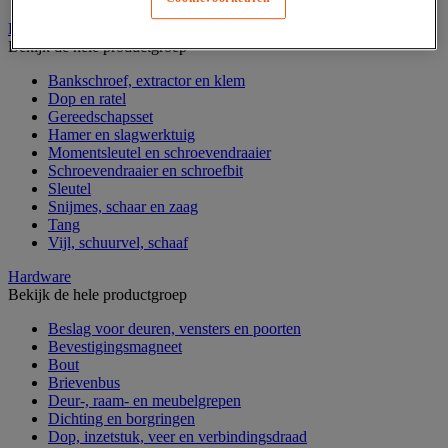
Handgereedschap
Bekijk de hele productgroep
Bankschroef, extractor en klem
Dop en ratel
Gereedschapsset
Hamer en slagwerktuig
Momentsleutel en schroevendraaier
Schroevendraaier en schroefbit
Sleutel
Snijmes, schaar en zaag
Tang
Vijl, schuurvel, schaaf
Hardware
Bekijk de hele productgroep
Beslag voor deuren, vensters en poorten
Bevestigingsmagneet
Bout
Brievenbus
Deur-, raam- en meubelgrepen
Dichting en borgringen
Dop, inzetstuk, veer en verbindingsdraad