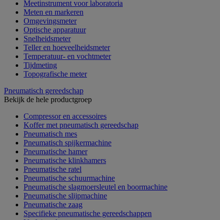
Meetinstrument voor laboratoria
Meten en markeren
Omgevingsmeter
Optische apparatuur
Snelheidsmeter
Teller en hoeveelheidsmeter
Temperatuur- en vochtmeter
Tijdmeting
Topografische meter
Pneumatisch gereedschap
Bekijk de hele productgroep
Compressor en accessoires
Koffer met pneumatisch gereedschap
Pneumatisch mes
Pneumatisch spijkermachine
Pneumatische hamer
Pneumatische klinkhamers
Pneumatische ratel
Pneumatische schuurmachine
Pneumatische slagmoersleutel en boormachine
Pneumatische slijpmachine
Pneumatische zaag
Specifieke pneumatische gereedschappen