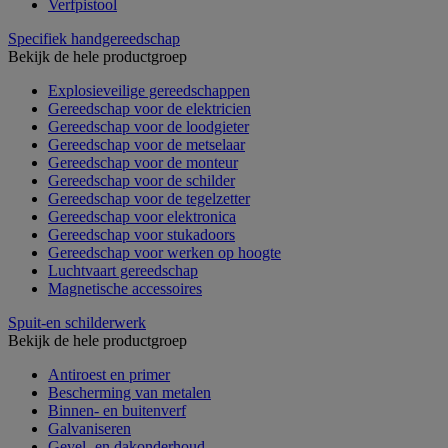
Verfpistool
Specifiek handgereedschap
Bekijk de hele productgroep
Explosieveilige gereedschappen
Gereedschap voor de elektricien
Gereedschap voor de loodgieter
Gereedschap voor de metselaar
Gereedschap voor de monteur
Gereedschap voor de schilder
Gereedschap voor de tegelzetter
Gereedschap voor elektronica
Gereedschap voor stukadoors
Gereedschap voor werken op hoogte
Luchtvaart gereedschap
Magnetische accessoires
Spuit-en schilderwerk
Bekijk de hele productgroep
Antiroest en primer
Bescherming van metalen
Binnen- en buitenverf
Galvaniseren
Gevel- en dakonderhoud