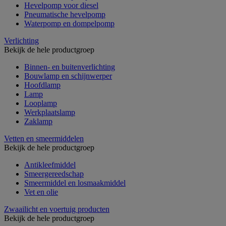
Hevelpomp voor diesel
Pneumatische hevelpomp
Waterpomp en dompelpomp
Verlichting
Bekijk de hele productgroep
Binnen- en buitenverlichting
Bouwlamp en schijnwerper
Hoofdlamp
Lamp
Looplamp
Werkplaatslamp
Zaklamp
Vetten en smeermiddelen
Bekijk de hele productgroep
Antikleefmiddel
Smeergereedschap
Smeermiddel en losmaakmiddel
Vet en olie
Zwaailicht en voertuig producten
Bekijk de hele productgroep