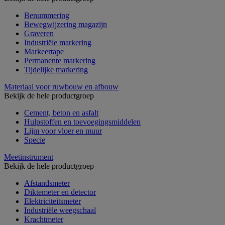
Benummering
Bewegwijzering magazijn
Graveren
Industriële markering
Markeertape
Permanente markering
Tijdelijke markering
Materiaal voor ruwbouw en afbouw
Bekijk de hele productgroep
Cement, beton en asfalt
Hulpstoffen en toevoegingsmiddelen
Lijm voor vloer en muur
Specie
Meetinstrument
Bekijk de hele productgroep
Afstandsmeter
Diktemeter en detector
Elektriciteitsmeter
Industriële weegschaal
Krachtmeter