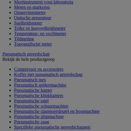
Meetinstrument voor laboratoria
Meten en markeren
Omgevingsmeter
Optische apparatuur
Snelheidsmeter
Teller en hoeveelheidsmeter
Temperatuur- en vochtmeter
Tijdmeting
Topografische meter
Pneumatisch gereedschap
Bekijk de hele productgroep
Compressor en accessoires
Koffer met pneumatisch gereedschap
Pneumatisch mes
Pneumatisch spijkermachine
Pneumatische hamer
Pneumatische klinkhamers
Pneumatische ratel
Pneumatische schuurmachine
Pneumatische slagmoersleutel en boormachine
Pneumatische slijpmachine
Pneumatische zaag
Specifieke pneumatische gereedschappen