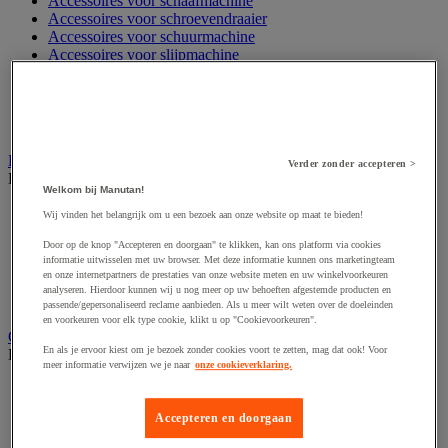
Accessoires voor schaafmachine
Accessoires voor schroevendraaier
Accessoires voor schuurmachine
Accessoires voor slijpmachine
Accessoires voor snij- en snoeigereedschap
Accessoires voor snij-schuurmachine
Accessoires voor spijkermachine
Accessoires voor zaag
Elektrische toebehoren en verlichting
Verder zonder accepteren >
Bekijk de hele productgroep
Welkom bij Manutan!
Accessoires voor elektrisch schakelpaneel
Wij vinden het belangrijk om u een bezoek aan onze website op maat te bieden!
Batterij, oplader en kabel
Door op de knop "Accepteren en doorgaan" te klikken, kan ons platform via cookies
Elektrische kabel
informatie uitwisselen met uw browser. Met deze informatie kunnen ons marketingteam
Elektrische uitrusting
en onze internetpartners de prestaties van onze website meten en uw winkelvoorkeuren
Verlengsnoer, stekkerdoos en kapelhaspel
analyseren. Hierdoor kunnen wij u nog meer op uw behoeften afgestemde producten en
Wandcontactdoos en schakelaar
passende/gepersonaliseerd reclame aanbieden. Als u meer wilt weten over de doeleinden
en voorkeuren voor elk type cookie, klikt u op "Cookievoorkeuren".
Gereedschap opbergen
En als je ervoor kiest om je bezoek zonder cookies voort te zetten, mag dat ook! Voor
Bekijk de hele productgroep
meer informatie verwijzen we je naar
onze cookieverklaring.
Assortimentsdoos en gereedschapkoffer
Gereedschapskist en opbergtas
Accepteren en doorgaan
Gereedschapskoffer en versterkte kist
Verrijdbare werktafel