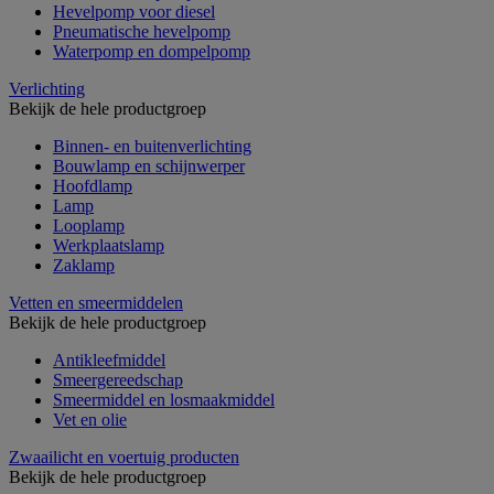
Hevelpomp voor diesel
Pneumatische hevelpomp
Waterpomp en dompelpomp
Verlichting
Bekijk de hele productgroep
Binnen- en buitenverlichting
Bouwlamp en schijnwerper
Hoofdlamp
Lamp
Looplamp
Werkplaatslamp
Zaklamp
Vetten en smeermiddelen
Bekijk de hele productgroep
Antikleefmiddel
Smeergereedschap
Smeermiddel en losmaakmiddel
Vet en olie
Zwaailicht en voertuig producten
Bekijk de hele productgroep