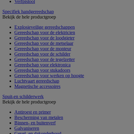
Verfpistool
Specifiek handgereedschap
Bekijk de hele productgroep
Explosieveilige gereedschappen
Gereedschap voor de elektricien
Gereedschap voor de loodgieter
Gereedschap voor de metselaar
Gereedschap voor de monteur
Gereedschap voor de schilder
Gereedschap voor de tegelzetter
Gereedschap voor elektronica
Gereedschap voor stukadoors
Gereedschap voor werken op hoogte
Luchtvaart gereedschap
Magnetische accessoires
Spuit-en schilderwerk
Bekijk de hele productgroep
Antiroest en primer
Bescherming van metalen
Binnen- en buitenverf
Galvaniseren
Gevel- en dakonderhoud