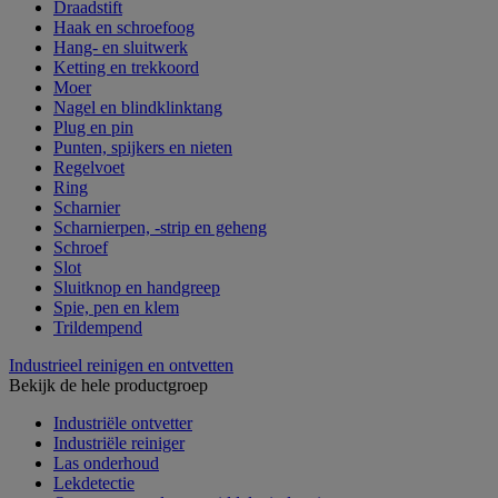
Draadstift
Haak en schroefoog
Hang- en sluitwerk
Ketting en trekkoord
Moer
Nagel en blindklinktang
Plug en pin
Punten, spijkers en nieten
Regelvoet
Ring
Scharnier
Scharnierpen, -strip en geheng
Schroef
Slot
Sluitknop en handgreep
Spie, pen en klem
Trildempend
Industrieel reinigen en ontvetten
Bekijk de hele productgroep
Industriële ontvetter
Industriële reiniger
Las onderhoud
Lekdetectie