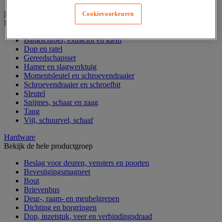
Handgereedschap
Cookievoorkeuren
Bekijk de hele productgroep
Bankschroef, extractor en klem
Dop en ratel
Gereedschapsset
Hamer en slagwerktuig
Momentsleutel en schroevendraaier
Schroevendraaier en schroefbit
Sleutel
Snijmes, schaar en zaag
Tang
Vijl, schuurvel, schaaf
Hardware
Bekijk de hele productgroep
Beslag voor deuren, vensters en poorten
Bevestigingsmagneet
Bout
Brievenbus
Deur-, raam- en meubelgrepen
Dichting en borgringen
Dop, inzetstuk, veer en verbindingsdraad