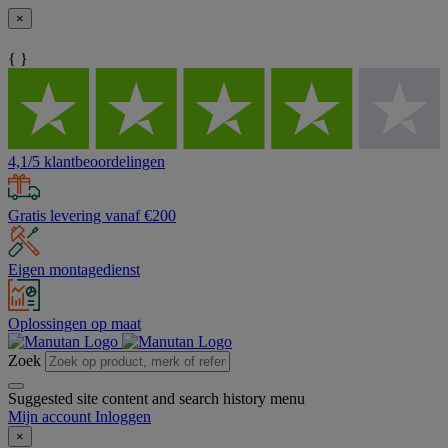
×
{ }
4,1/5 klantbeoordelingen
Gratis levering vanaf €200
Eigen montagedienst
Oplossingen op maat
Zoek
Suggested site content and search history menu
Mijn account
Inloggen
×