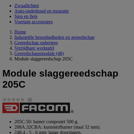
Zwaailichten
Auto-onderhoud en reparatie
Step en fiets
Voertuig accessoires
Home
Industriële benodigdheden en gereedschap
Gereedschap opbergen
Verrijdbare werktafel
Gereedschapsmodule
(48)
Module slaggereedschap 205C
Module slaggereedschap
205C
(0)
Geen
scorewaarde.
Dezelfde
paginalink.
205C.50: hamer composiet 500 g.
208A.32CBA: kunststofhamer (staal 32 mm).
248.4 - 5 - 6 mm: lange doorslagen.