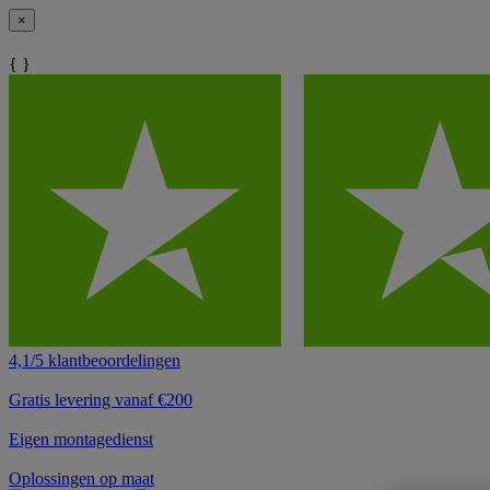
×
{ }
4,1/5 klantbeoordelingen
Gratis levering vanaf €200
Eigen montagedienst
Oplossingen op maat