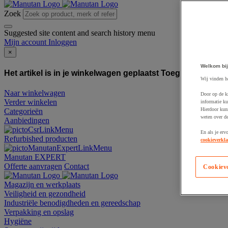
Zoek
Suggested site content and search history menu
Mijn account
Inloggen
×
Welkom bij
Het artikel is in je winkelwagen geplaatst
Toegevoegd aan
Wij vinden h
Naar winkelwagen
Door op de k
Verder winkelen
informatie ku
Hierdoor kun
Categorieën
weten over de
Aanbiedingen
En als je erv
Refurbished producten
cookieverkla
Manutan EXPERT
Offerte aanvragen
Contact
Cookiev
Magazijn en werkplaats
Veiligheid en gezondheid
Industriële benodigdheden en gereedschap
Verpakking en opslag
Hygiëne