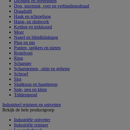
Dichting en borgringen
Dop, inzetstuk, veer en verbindingsdraad
Draadstift
Haak en schroefoog
Hang- en sluitwerk
Ketting en trekkoord
Moer
Nagel en blindklinktang
Plug en pin
Punten, spijkers en nieten
Regelvoet
Ring
Scharnier
Scharnierpen, -strip en geheng
Schroef
Slot
Sluitknop en handgreep
Spie, pen en klem
Trildempend
Industrieel reinigen en ontvetten
Bekijk de hele productgroep
Industriële ontvetter
Industriële reiniger