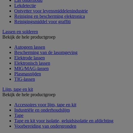
Las onderhoud
Lekdetectie
Ontvetter voor levensmiddelenindustrie
Reiniging en bescherming elektronica
Reinigingsmiddel voor graffiti
Lassen en solderen
Bekijk de hele productgroep
Autogeen lassen
Bescherming van de lasomgeving
Elektrode lassen
Elektronisch lassen
MIG/MAG-lassen
Plasmasnijden
TIG-lassen
Lijm, tape en kit
Bekijk de hele productgroep
Accessoires voor lijm, tape en kit
Industriële en onderhoudslijm
Tape
Tape en kit voor isolatie, geluidsisolatie en afdichting
Voorbereiding van ondergronden