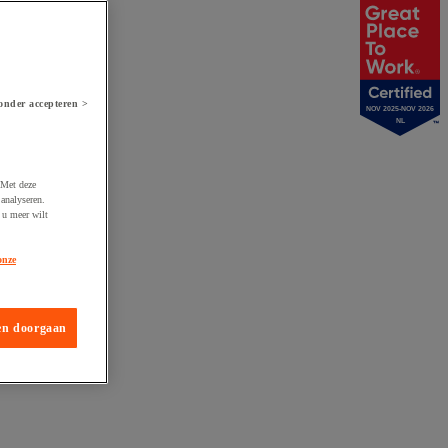
onder accepteren >
NOV 2025-NOV 2026
NL
 Met deze
analyseren.
 u meer wilt
onze
en doorgaan