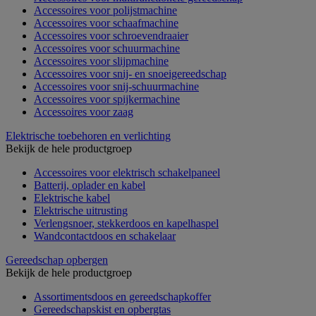
Accessoires voor polijstmachine
Accessoires voor schaafmachine
Accessoires voor schroevendraaier
Accessoires voor schuurmachine
Accessoires voor slijpmachine
Accessoires voor snij- en snoeigereedschap
Accessoires voor snij-schuurmachine
Accessoires voor spijkermachine
Accessoires voor zaag
Elektrische toebehoren en verlichting
Bekijk de hele productgroep
Accessoires voor elektrisch schakelpaneel
Batterij, oplader en kabel
Elektrische kabel
Elektrische uitrusting
Verlengsnoer, stekkerdoos en kapelhaspel
Wandcontactdoos en schakelaar
Gereedschap opbergen
Bekijk de hele productgroep
Assortimentsdoos en gereedschapkoffer
Gereedschapskist en opbergtas