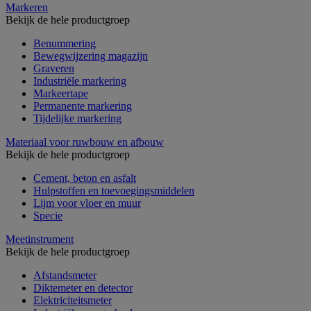
Markeren
Bekijk de hele productgroep
Benummering
Bewegwijzering magazijn
Graveren
Industriële markering
Markeertape
Permanente markering
Tijdelijke markering
Materiaal voor ruwbouw en afbouw
Bekijk de hele productgroep
Cement, beton en asfalt
Hulpstoffen en toevoegingsmiddelen
Lijm voor vloer en muur
Specie
Meetinstrument
Bekijk de hele productgroep
Afstandsmeter
Diktemeter en detector
Elektriciteitsmeter