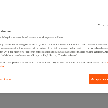
Verder z
 Manutan!
 winkelwagen
et belangrijk om u een bezoek aan onze website op maat te bieden!
nop "Accepteren en doorgaan" te klikken, kan ons platform via cookies informatie uitwisselen met uw browser.
nnen ons marketingteam en onze internetpartners de prestaties van onze website meten en uw winkelvoorkeuren 
nen wij u nog meer op uw behoeften afgestemde producten en passende/gepersonaliseerd reclame aanbieden. Als
 doeleinden en voorkeuren voor elk type cookie, klikt u op "Cookievoorkeuren".
oor kiest om je bezoek zonder cookies voort te zetten, mag dat ook! Voor meer informatie verwijzen we je naar
ring.
oorkeuren
Accepteren 