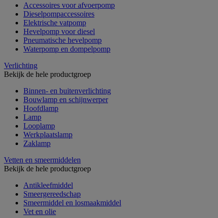
Accessoires voor afvoerpomp
Dieselpompaccessoires
Elektrische vatpomp
Hevelpomp voor diesel
Pneumatische hevelpomp
Waterpomp en dompelpomp
Verlichting
Bekijk de hele productgroep
Binnen- en buitenverlichting
Bouwlamp en schijnwerper
Hoofdlamp
Lamp
Looplamp
Werkplaatslamp
Zaklamp
Vetten en smeermiddelen
Bekijk de hele productgroep
Antikleefmiddel
Smeergereedschap
Smeermiddel en losmaakmiddel
Vet en olie