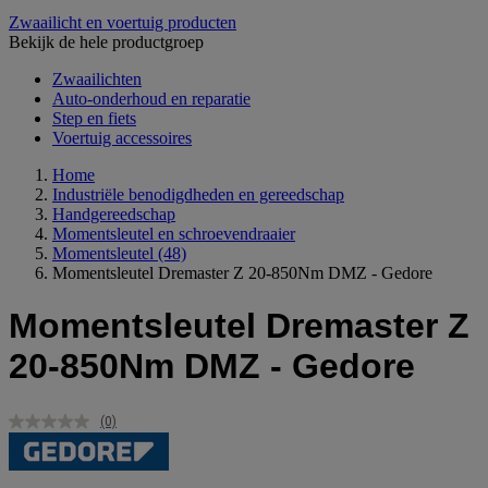
Zwaailicht en voertuig producten
Bekijk de hele productgroep
Zwaailichten
Auto-onderhoud en reparatie
Step en fiets
Voertuig accessoires
Home
Industriële benodigdheden en gereedschap
Handgereedschap
Momentsleutel en schroevendraaier
Momentsleutel
(48)
Momentsleutel Dremaster Z 20-850Nm DMZ - Gedore
Momentsleutel Dremaster Z
20-850Nm DMZ - Gedore
(0)
Geen
scorewaarde.
Dezelfde
paginalink.