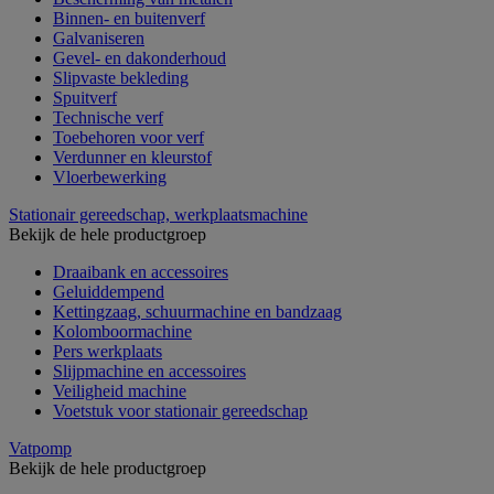
Binnen- en buitenverf
Galvaniseren
Gevel- en dakonderhoud
Slipvaste bekleding
Spuitverf
Technische verf
Toebehoren voor verf
Verdunner en kleurstof
Vloerbewerking
Stationair gereedschap, werkplaatsmachine
Bekijk de hele productgroep
Draaibank en accessoires
Geluiddempend
Kettingzaag, schuurmachine en bandzaag
Kolomboormachine
Pers werkplaats
Slijpmachine en accessoires
Veiligheid machine
Voetstuk voor stationair gereedschap
Vatpomp
Bekijk de hele productgroep