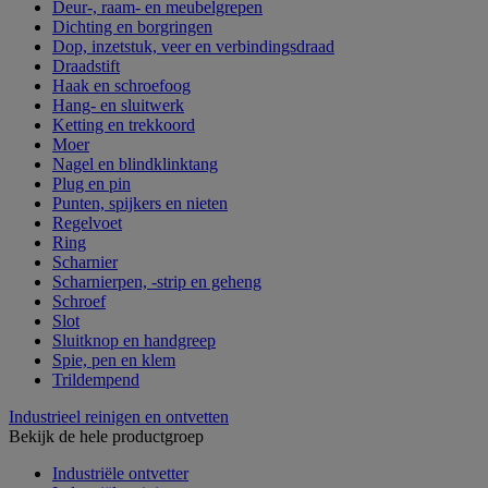
Deur-, raam- en meubelgrepen
Dichting en borgringen
Dop, inzetstuk, veer en verbindingsdraad
Draadstift
Haak en schroefoog
Hang- en sluitwerk
Ketting en trekkoord
Moer
Nagel en blindklinktang
Plug en pin
Punten, spijkers en nieten
Regelvoet
Ring
Scharnier
Scharnierpen, -strip en geheng
Schroef
Slot
Sluitknop en handgreep
Spie, pen en klem
Trildempend
Industrieel reinigen en ontvetten
Bekijk de hele productgroep
Industriële ontvetter