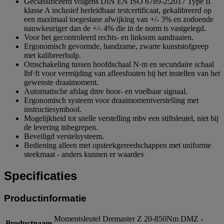
Geclassificeerd volgens DIN EN ISO 6789-2:2017 Type II
klasse A inclusief herleidbaar testcertificaat, gekalibreerd op
een maximaal toegestane afwijking van +/- 3% en zodoende
nauwkeuriger dan de +/- 4% die in de norm is vastgelegd.
Voor het gecontroleerd rechts- en linksom aandraaien.
Ergonomisch gevormde, handzame, zwarte kunststofgreep
met kalibreerhulp.
Omschakeling tussen hoofdschaal N·m en secundaire schaal
lbf·ft voor vermijding van afleesfouten bij het instellen van het
gewenste draaimoment.
Automatische afslag dmv hoor- en voelbaar signaal.
Ergonomisch systeem voor draaimomentverstelling met
instructiesymbool.
Mogelijkheid tot snelle verstelling mbv een stiftsleutel, niet bij
de levering inbegrepen.
Beveiligd verstelsysteem.
Bediening alleen met opsteekgereedschappen met uniforme
steekmaat - anders kunnen er waardev
Specificaties
Productinformatie
Momentsleutel Dremaster Z 20-850Nm DMZ -
Productnaam