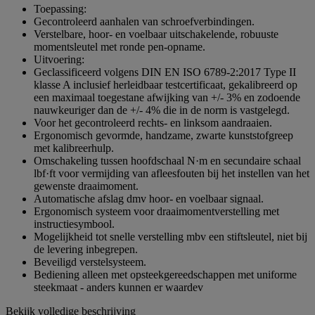
Toepassing:
Gecontroleerd aanhalen van schroefverbindingen.
Verstelbare, hoor- en voelbaar uitschakelende, robuuste
momentsleutel met ronde pen-opname.
Uitvoering:
Geclassificeerd volgens DIN EN ISO 6789-2:2017 Type II
klasse A inclusief herleidbaar testcertificaat, gekalibreerd op
een maximaal toegestane afwijking van +/- 3% en zodoende
nauwkeuriger dan de +/- 4% die in de norm is vastgelegd.
Voor het gecontroleerd rechts- en linksom aandraaien.
Ergonomisch gevormde, handzame, zwarte kunststofgreep
met kalibreerhulp.
Omschakeling tussen hoofdschaal N·m en secundaire schaal
lbf·ft voor vermijding van afleesfouten bij het instellen van het
gewenste draaimoment.
Automatische afslag dmv hoor- en voelbaar signaal.
Ergonomisch systeem voor draaimomentverstelling met
instructiesymbool.
Mogelijkheid tot snelle verstelling mbv een stiftsleutel, niet bij
de levering inbegrepen.
Beveiligd verstelsysteem.
Bediening alleen met opsteekgereedschappen met uniforme
steekmaat - anders kunnen er waardev
Bekijk volledige beschrijving