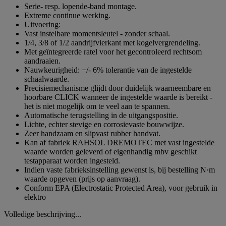
Serie- resp. lopende-band montage.
Extreme continue werking.
Uitvoering:
Vast instelbare momentsleutel - zonder schaal.
1/4, 3/8 of 1/2 aandrijfvierkant met kogelvergrendeling.
Met geïntegreerde ratel voor het gecontroleerd rechtsom
aandraaien.
Nauwkeurigheid: +/- 6% tolerantie van de ingestelde
schaalwaarde.
Precisiemechanisme glijdt door duidelijk waarneembare en
hoorbare CLICK wanneer de ingestelde waarde is bereikt -
het is niet mogelijk om te veel aan te spannen.
Automatische terugstelling in de uitgangspositie.
Lichte, echter stevige en corrosievaste bouwwijze.
Zeer handzaam en slipvast rubber handvat.
Kan af fabriek RAHSOL DREMOTEC met vast ingestelde
waarde worden geleverd of eigenhandig mbv geschikt
testapparaat worden ingesteld.
Indien vaste fabrieksinstelling gewenst is, bij bestelling N·m
waarde opgeven (prijs op aanvraag).
Conform EPA (Electrostatic Protected Area), voor gebruik in
elektro
Volledige beschrijving...