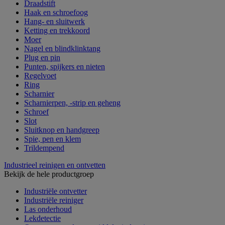
Draadstift
Haak en schroefoog
Hang- en sluitwerk
Ketting en trekkoord
Moer
Nagel en blindklinktang
Plug en pin
Punten, spijkers en nieten
Regelvoet
Ring
Scharnier
Scharnierpen, -strip en geheng
Schroef
Slot
Sluitknop en handgreep
Spie, pen en klem
Trildempend
Industrieel reinigen en ontvetten
Bekijk de hele productgroep
Industriële ontvetter
Industriële reiniger
Las onderhoud
Lekdetectie