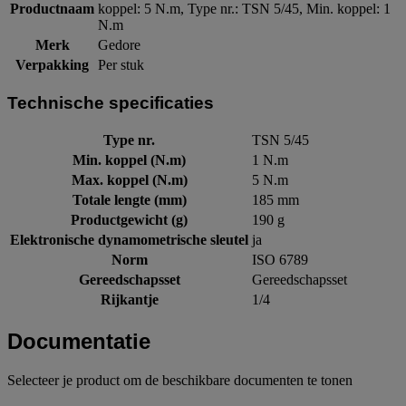
Productnaam
koppel: 5 N.m, Type nr.: TSN 5/45, Min. koppel: 1
N.m
Merk
Gedore
Verpakking
Per stuk
Technische specificaties
Type nr.
TSN 5/45
Min. koppel (N.m)
1 N.m
Max. koppel (N.m)
5 N.m
Totale lengte (mm)
185 mm
Productgewicht (g)
190 g
Elektronische dynamometrische sleutel
ja
Norm
ISO 6789
Gereedschapsset
Gereedschapsset
Rijkantje
1/4
Documentatie
Selecteer je product om de beschikbare documenten te tonen