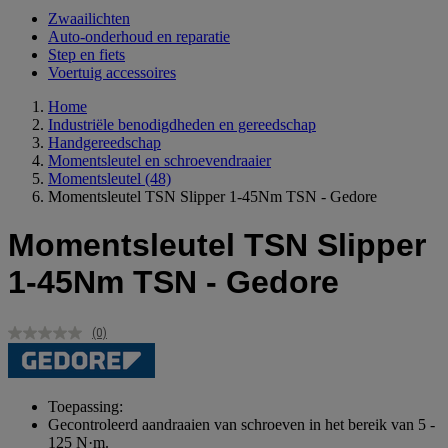
Zwaailichten
Auto-onderhoud en reparatie
Step en fiets
Voertuig accessoires
Home
Industriële benodigdheden en gereedschap
Handgereedschap
Momentsleutel en schroevendraaier
Momentsleutel
(48)
Momentsleutel TSN Slipper 1-45Nm TSN - Gedore
Momentsleutel TSN Slipper
1-45Nm TSN - Gedore
(0)
Geen
scorewaarde.
Dezelfde
paginalink.
Toepassing:
Gecontroleerd aandraaien van schroeven in het bereik van 5 -
125 N·m.