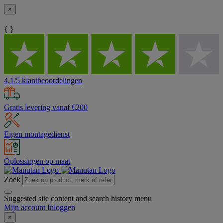
×
{ }
4,1/5 klantbeoordelingen
Gratis levering vanaf €200
Eigen montagedienst
Oplossingen op maat
Zoek
Suggested site content and search history menu
Mijn account
Inloggen
×