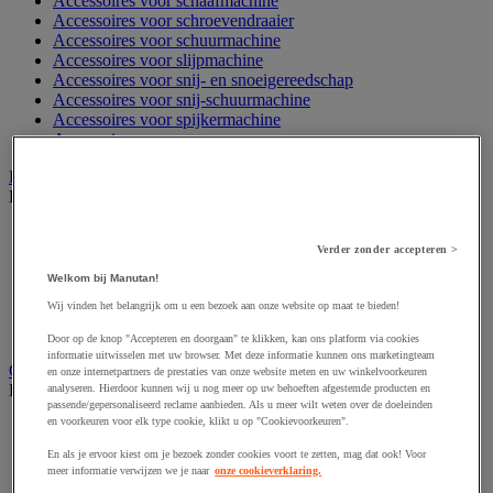
Accessoires voor schaafmachine
Accessoires voor schroevendraaier
Accessoires voor schuurmachine
Accessoires voor slijpmachine
Accessoires voor snij- en snoeigereedschap
Accessoires voor snij-schuurmachine
Accessoires voor spijkermachine
Accessoires voor zaag
Elektrische toebehoren en verlichting
Bekijk de hele productgroep
Accessoires voor elektrisch schakelpaneel
Verder zonder accepteren >
Batterij, oplader en kabel
Elektrische kabel
Welkom bij Manutan!
Elektrische uitrusting
Wij vinden het belangrijk om u een bezoek aan onze website op maat te bieden!
Verlengsnoer, stekkerdoos en kapelhaspel
Wandcontactdoos en schakelaar
Door op de knop "Accepteren en doorgaan" te klikken, kan ons platform via cookies
informatie uitwisselen met uw browser. Met deze informatie kunnen ons marketingteam
Gereedschap opbergen
en onze internetpartners de prestaties van onze website meten en uw winkelvoorkeuren
Bekijk de hele productgroep
analyseren. Hierdoor kunnen wij u nog meer op uw behoeften afgestemde producten en
passende/gepersonaliseerd reclame aanbieden. Als u meer wilt weten over de doeleinden
en voorkeuren voor elk type cookie, klikt u op "Cookievoorkeuren".
Assortimentsdoos en gereedschapkoffer
Gereedschapskist en opbergtas
En als je ervoor kiest om je bezoek zonder cookies voort te zetten, mag dat ook! Voor
Gereedschapskoffer en versterkte kist
meer informatie verwijzen we je naar
onze cookieverklaring.
Verrijdbare werktafel