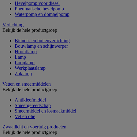
Hevelpomp voor diesel
Pneumatische hevelpomp
Waterpomp en dompelpomp
Verlichting
Bekijk de hele productgroep
Binnen- en buitenverlichting
Bouwlamp en schijnwerper
Hoofdlamp
Lamp
Looplamp
Werkplaatslamp
Zaklamp
Vetten en smeermiddelen
Bekijk de hele productgroep
Antikleefmiddel
Smeergereedschap
Smeermiddel en losmaakmiddel
Vet en olie
Zwaailicht en voertuig producten
Bekijk de hele productgroep