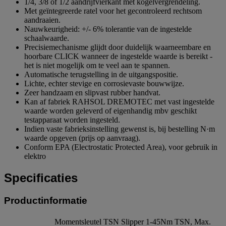
1/4, 3/8 of 1/2 aandrijfvierkant met kogelvergrendeling.
Met geïntegreerde ratel voor het gecontroleerd rechtsom
aandraaien.
Nauwkeurigheid: +/- 6% tolerantie van de ingestelde
schaalwaarde.
Precisiemechanisme glijdt door duidelijk waarneembare en
hoorbare CLICK wanneer de ingestelde waarde is bereikt -
het is niet mogelijk om te veel aan te spannen.
Automatische terugstelling in de uitgangspositie.
Lichte, echter stevige en corrosievaste bouwwijze.
Zeer handzaam en slipvast rubber handvat.
Kan af fabriek RAHSOL DREMOTEC met vast ingestelde
waarde worden geleverd of eigenhandig mbv geschikt
testapparaat worden ingesteld.
Indien vaste fabrieksinstelling gewenst is, bij bestelling N·m
waarde opgeven (prijs op aanvraag).
Conform EPA (Electrostatic Protected Area), voor gebruik in
elektro
Specificaties
Productinformatie
Momentsleutel TSN Slipper 1-45Nm TSN, Max.