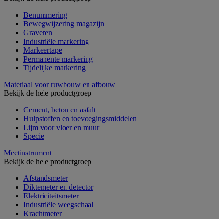
Benummering
Bewegwijzering magazijn
Graveren
Industriële markering
Markeertape
Permanente markering
Tijdelijke markering
Materiaal voor ruwbouw en afbouw
Bekijk de hele productgroep
Cement, beton en asfalt
Hulpstoffen en toevoegingsmiddelen
Lijm voor vloer en muur
Specie
Meetinstrument
Bekijk de hele productgroep
Afstandsmeter
Diktemeter en detector
Elektriciteitsmeter
Industriële weegschaal
Krachtmeter