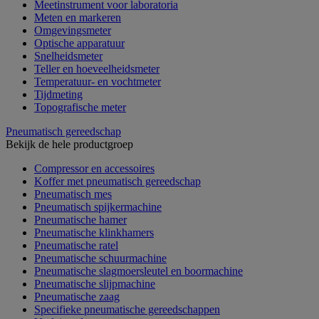
Meetinstrument voor laboratoria
Meten en markeren
Omgevingsmeter
Optische apparatuur
Snelheidsmeter
Teller en hoeveelheidsmeter
Temperatuur- en vochtmeter
Tijdmeting
Topografische meter
Pneumatisch gereedschap
Bekijk de hele productgroep
Compressor en accessoires
Koffer met pneumatisch gereedschap
Pneumatisch mes
Pneumatisch spijkermachine
Pneumatische hamer
Pneumatische klinkhamers
Pneumatische ratel
Pneumatische schuurmachine
Pneumatische slagmoersleutel en boormachine
Pneumatische slijpmachine
Pneumatische zaag
Specifieke pneumatische gereedschappen