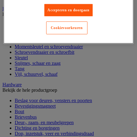
Handgereedschap
Accepteren en doorgaan
Bekijk de hele productgroep
Bankschroef, extractor en klem
Cookievoorkeuren
Dop en ratel
Gereedschapsset
Hamer en slagwerktuig
Momentsleutel en schroevendraaier
Schroevendraaier en schroefbit
Sleutel
Snijmes, schaar en zaag
Tang
Vijl, schuurvel, schaaf
Hardware
Bekijk de hele productgroep
Beslag voor deuren, vensters en poorten
Bevestigingsmagneet
Bout
Brievenbus
Deur-, raam- en meubelgrepen
Dichting en borgringen
Dop, inzetstuk, veer en verbindingsdraad