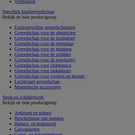
Verfpistool
Specifiek handgereedschap
Bekijk de hele productgroep
Explosieveilige gereedschappen
Gereedschap voor de elektricien
Gereedschap voor de loodgieter
Gereedschap voor de metselaar
Gereedschap voor de monteur
Gereedschap voor de schilder
Gereedschap voor de tegelzetter
Gereedschap voor elektronica
Gereedschap voor stukadoors
Gereedschap voor werken op hoogte
Luchtvaart gereedschap
Magnetische accessoires
Spuit-en schilderwerk
Bekijk de hele productgroep
Antiroest en primer
Bescherming van metalen
Binnen- en buitenverf
Galvaniseren
Gevel- en dakonderhoud