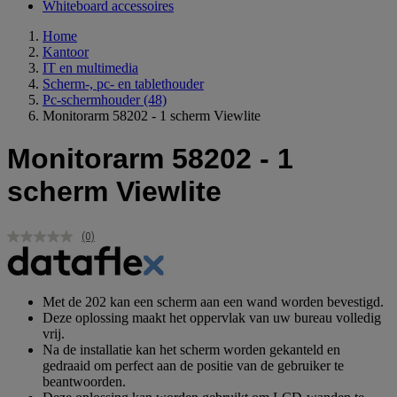
Whiteboard accessoires
Home
Kantoor
IT en multimedia
Scherm-, pc- en tablethouder
Pc-schermhouder
(48)
Monitorarm 58202 - 1 scherm Viewlite
Monitorarm 58202 - 1
scherm Viewlite
(0)
Geen
scorewaarde.
Dezelfde
paginalink.
Met de 202 kan een scherm aan een wand worden bevestigd.
Deze oplossing maakt het oppervlak van uw bureau volledig
vrij.
Na de installatie kan het scherm worden gekanteld en
gedraaid om perfect aan de positie van de gebruiker te
beantwoorden.