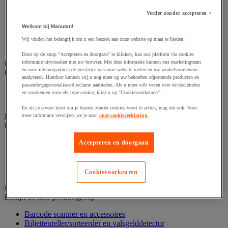
Dynamisch en interactief weergavesysteem
Fotocamera, videocamera en verrekijker
Verder zonder accepteren >
Professionele audio en geluidsopname
Projectie en videoprojectie-apparatuur
Welkom bij Manutan!
Studioverlichting en accessoires
Wij vinden het belangrijk om u een bezoek aan onze website op maat te bieden!
Tv, dvd-speler en Blu-ray
Door op de knop "Accepteren en doorgaan" te klikken, kan ons platform via cookies
Bewegwijzering en aanduidingsborden
informatie uitwisselen met uw browser. Met deze informatie kunnen ons marketingteam
en onze internetpartners de prestaties van onze website meten en uw winkelvoorkeuren
Bekijk de hele productgroep
analyseren. Hierdoor kunnen wij u nog meer op uw behoeften afgestemde producten en
passende/gepersonaliseerd reclame aanbieden. Als u meer wilt weten over de doeleinden
Deurnaambord
en voorkeuren voor elk type cookie, klikt u op "Cookievoorkeuren".
Pictogram
En als je ervoor kiest om je bezoek zonder cookies voort te zetten, mag dat ook! Voor
Folderrek en -houder
meer informatie verwijzen we je naar
onze cookieverklaring.
Bekijk de hele productgroep
Folderrek
Accepteren en doorgaan
Mobiel folderrek
Tafel folderstandaard
Wandfolderhouder
Cookievoorkeuren
Inname en beheer van geld
Bekijk de hele productgroep
Barcode scanner en accessoires
Biljettenteller/sorteerder en valsgelddetector