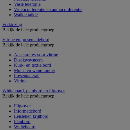
Vaste telefonie
Videoconferentie en audioconferentie
Walkie talkie
Verkiezing
Bekijk de hele productgroep
Vitrine en presentatiebord
Bekijk de hele productgroep
Accessoires voor vitrine
Displaysysteem
Kurk- en textielbord
Muur- en wandhouder
Presentatierail
Vitrine
Whiteboard, planbord en flip-over
Bekijk de hele productgroep
Flip-over
Informatiebord
Leistenen krijtbord
Planbord
Whiteboard