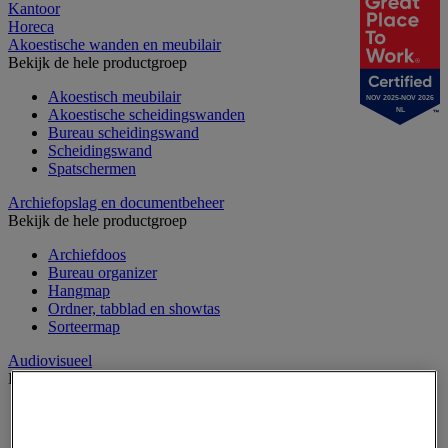
Kantoor
Horeca
Akoestische wanden en meubilair
Bekijk de hele productgroep
Akoestisch meubilair
NOV 2025-NOV 2026
Akoestische scheidingswanden
NL
Bureau scheidingswand
Scheidingswand
Spatschermen
Archiefopslag en documentbeheer
Bekijk de hele productgroep
Archiefdoos
Bureau organizer
Hangmap
Ordner, tabblad en showtas
Sorteermap
Audiovisueel
Bekijk de hele productgroep
Aansluitingen audio en video
Audio- en Hi-Fi-apparatuur