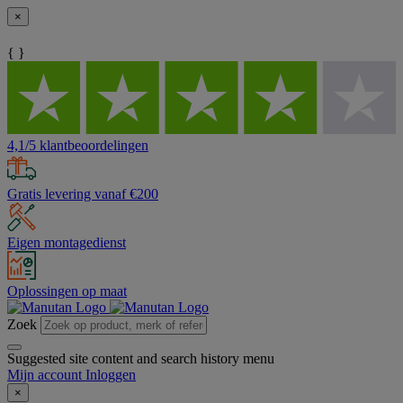
×
{ }
4,1/5 klantbeoordelingen
Gratis levering vanaf €200
Eigen montagedienst
Oplossingen op maat
Zoek
Suggested site content and search history menu
Mijn account
Inloggen
×