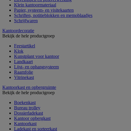
Klein kantoormateriaal
Papier, systeem- en visitekaarten
Schriften, notitieblokken en memoblaadjes
Schrijfwaren
Kantoordecoratie
Bekijk de hele productgroep
Feestartikel
Klok
Kunstplant voor kantoor
Landkaart
Lijst- en ophangsysteem
Raamfolie
Vitrinekast
Kantoorkast en opbergruimte
Bekijk de hele productgroep
Boekenkast
Bureau trolley
Dossierladekast
Kantoor opbergkast
Kantoorkast
Ladekast en sorteerkast