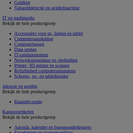
Geldkist
Valsgelddetectie en geldtelmachine
IT en multimedia
Bekijk de hele productgroep
Accessoires voor pc, laptop en tablet
Computeraansluiting
Computertassen
Data opslag
IT-randapparatuur
Netwerkapparatuur en -bedrading
Printer, 3D-printer en scanner
Refurbished computerapparatuur
Scherm-, pc- en tablethouder
Jaloezie en gordijn
Bekijk de hele productgroep
Raamdecoratie
Kantoorartikelen
Bekijk de hele productgroep
Agenda, kalender en bureauonderleggers
Enveloppen en postverwerking