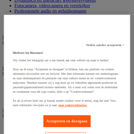
Dynamisch en interactief weergavesysteem
Fotocamera, videocamera en verrekijker
Professionele audio en geluidsopname
Projectie en videoprojectie-apparatuur
Studioverlichting en accessoires
Tv, dvd-speler en Blu-ray
Bewegwijzering en aanduidingsborden
Bekijk de hele productgroep
Verder zonder accepteren >
Deurnaambord
Welkom bij Manutan!
Pictogram
Wij vinden het belangrijk om u een bezoek aan onze website op maat te bieden!
Folderrek en -houder
Door op de knop "Accepteren en doorgaan" te klikken, kan ons platform via cookies
Bekijk de hele productgroep
informatie uitwisselen met uw browser. Met deze informatie kunnen ons marketingteam
en onze internetpartners de prestaties van onze website meten en uw winkelvoorkeuren
analyseren. Hierdoor kunnen wij u nog meer op uw behoeften afgestemde producten en
Folderrek
passende/gepersonaliseerd reclame aanbieden. Als u meer wilt weten over de doeleinden
Mobiel folderrek
en voorkeuren voor elk type cookie, klikt u op "Cookievoorkeuren".
Tafel folderstandaard
Wandfolderhouder
En als je ervoor kiest om je bezoek zonder cookies voort te zetten, mag dat ook! Voor
meer informatie verwijzen we je naar
onze cookieverklaring.
Inname en beheer van geld
Bekijk de hele productgroep
Accepteren en doorgaan
Barcode scanner en accessoires
Biljettenteller/sorteerder en valsgelddetector