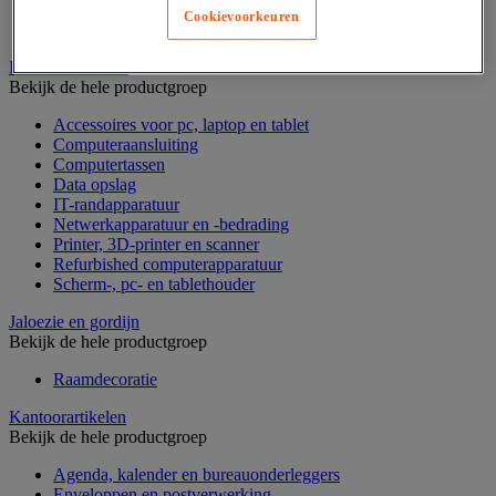
Geldkist
Cookievoorkeuren
Valsgelddetectie en geldtelmachine
IT en multimedia
Bekijk de hele productgroep
Accessoires voor pc, laptop en tablet
Computeraansluiting
Computertassen
Data opslag
IT-randapparatuur
Netwerkapparatuur en -bedrading
Printer, 3D-printer en scanner
Refurbished computerapparatuur
Scherm-, pc- en tablethouder
Jaloezie en gordijn
Bekijk de hele productgroep
Raamdecoratie
Kantoorartikelen
Bekijk de hele productgroep
Agenda, kalender en bureauonderleggers
Enveloppen en postverwerking