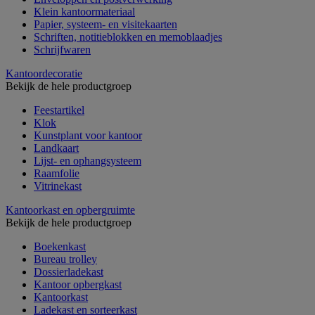
Klein kantoormateriaal
Papier, systeem- en visitekaarten
Schriften, notitieblokken en memoblaadjes
Schrijfwaren
Kantoordecoratie
Bekijk de hele productgroep
Feestartikel
Klok
Kunstplant voor kantoor
Landkaart
Lijst- en ophangsysteem
Raamfolie
Vitrinekast
Kantoorkast en opbergruimte
Bekijk de hele productgroep
Boekenkast
Bureau trolley
Dossierladekast
Kantoor opbergkast
Kantoorkast
Ladekast en sorteerkast