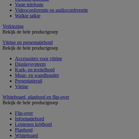
Vaste telefonie
Videoconferentie en audioconferentie
Walkie talkie
Verkiezing
Bekijk de hele productgroep
Vitrine en presentatiebord
Bekijk de hele productgroep
Accessoires voor vitrine
Displaysysteem
Kurk- en textielbord
Muur- en wandhouder
Presentatierail
Vitrine
Whiteboard, planbord en flip-over
Bekijk de hele productgroep
Flip-over
Informatiebord
Leistenen krijtbord
Planbord
Whiteboard