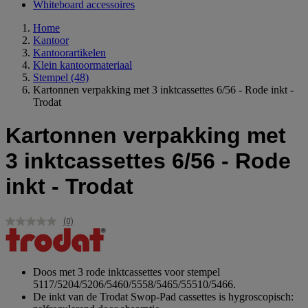
Whiteboard accessoires
Home
Kantoor
Kantoorartikelen
Klein kantoormateriaal
Stempel
(48)
Kartonnen verpakking met 3 inktcassettes 6/56 - Rode inkt -
Trodat
Kartonnen verpakking met
3 inktcassettes 6/56 - Rode
inkt - Trodat
(0)
Geen
scorewaarde.
Dezelfde
paginalink.
Doos met 3 rode inktcassettes voor stempel
5117/5204/5206/5460/5558/5465/55510/5466.
De inkt van de Trodat Swop-Pad cassettes is hygroscopisch: