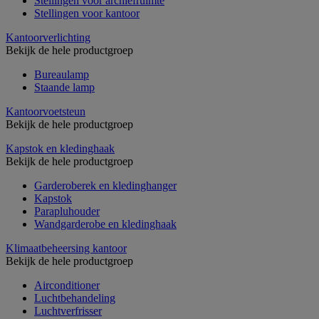
Stellingen voor archiefruimte
Stellingen voor kantoor
Kantoorverlichting
Bekijk de hele productgroep
Bureaulamp
Staande lamp
Kantoorvoetsteun
Bekijk de hele productgroep
Kapstok en kledinghaak
Bekijk de hele productgroep
Garderoberek en kledinghanger
Kapstok
Parapluhouder
Wandgarderobe en kledinghaak
Klimaatbeheersing kantoor
Bekijk de hele productgroep
Airconditioner
Luchtbehandeling
Luchtverfrisser