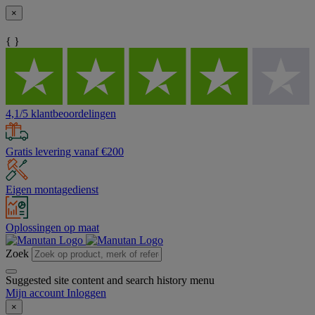
×
{ }
4,1/5 klantbeoordelingen
Gratis levering vanaf €200
Eigen montagedienst
Oplossingen op maat
Zoek
Suggested site content and search history menu
Mijn account
Inloggen
×