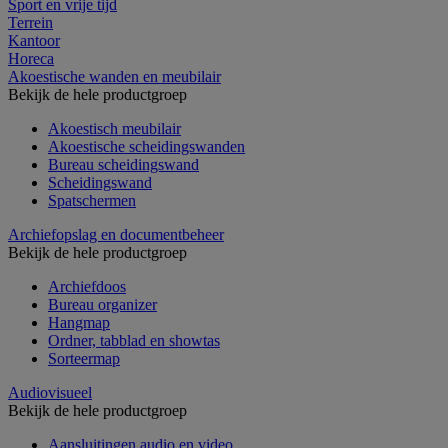
Sport en vrije tijd
Terrein
Kantoor
Horeca
Akoestische wanden en meubilair
Bekijk de hele productgroep
Akoestisch meubilair
Akoestische scheidingswanden
Bureau scheidingswand
Scheidingswand
Spatschermen
Archiefopslag en documentbeheer
Bekijk de hele productgroep
Archiefdoos
Bureau organizer
Hangmap
Ordner, tabblad en showtas
Sorteermap
Audiovisueel
Bekijk de hele productgroep
Aansluitingen audio en video