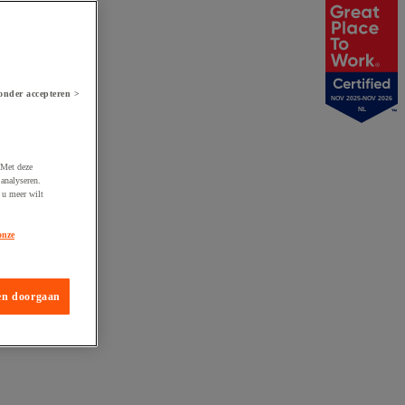
onder accepteren >
NOV 2025-NOV 2026
NL
 Met deze
analyseren.
 u meer wilt
onze
en doorgaan