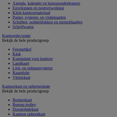
Agenda, kalender en bureauonderleggers
Enveloppen en postverwerking
Klein kantoormateriaal
Papier, systeem- en visitekaarten
Schriften, notitieblokken en memoblaadjes
Schrijfwaren
Kantoordecoratie
Bekijk de hele productgroep
Feestartikel
Klok
Kunstplant voor kantoor
Landkaart
Lijst- en ophangsysteem
Raamfolie
Vitrinekast
Kantoorkast en opbergruimte
Bekijk de hele productgroep
Boekenkast
Bureau trolley
Dossierladekast
Kantoor opbergkast