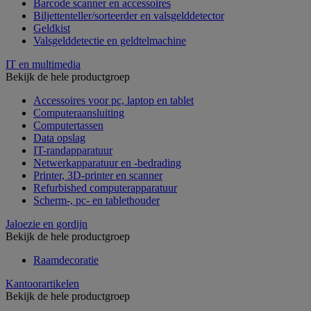
Barcode scanner en accessoires
Biljettenteller/sorteerder en valsgelddetector
Geldkist
Valsgelddetectie en geldtelmachine
IT en multimedia
Bekijk de hele productgroep
Accessoires voor pc, laptop en tablet
Computeraansluiting
Computertassen
Data opslag
IT-randapparatuur
Netwerkapparatuur en -bedrading
Printer, 3D-printer en scanner
Refurbished computerapparatuur
Scherm-, pc- en tablethouder
Jaloezie en gordijn
Bekijk de hele productgroep
Raamdecoratie
Kantoorartikelen
Bekijk de hele productgroep