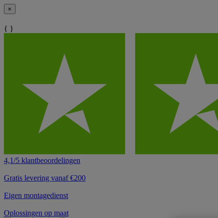
×
{ }
4,1/5 klantbeoordelingen
Gratis levering vanaf €200
Eigen montagedienst
Oplossingen op maat