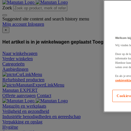
Zoek
Suggested site content and search history menu
Mijn account
Inloggen
×
Welkom bij
Het artikel is in je winkelwagen geplaatst
Toegevoegd aan
Wij vinden h
Naar winkelwagen
Door op de k
Verder winkelen
informatie ku
Hierdoor kun
Categorieën
weten over de
Aanbiedingen
En als je erv
Refurbished producten
cookieverkla
Manutan EXPERT
Offerte aanvragen
Contact
Cookiev
Magazijn en werkplaats
Veiligheid en gezondheid
Industriële benodigdheden en gereedschap
Verpakking en opslag
Hygiëne