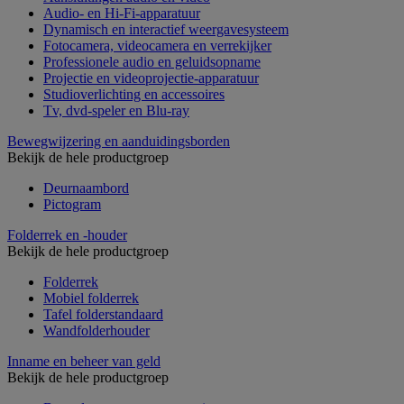
Audio- en Hi-Fi-apparatuur
Dynamisch en interactief weergavesysteem
Fotocamera, videocamera en verrekijker
Professionele audio en geluidsopname
Projectie en videoprojectie-apparatuur
Studioverlichting en accessoires
Tv, dvd-speler en Blu-ray
Bewegwijzering en aanduidingsborden
Bekijk de hele productgroep
Deurnaambord
Pictogram
Folderrek en -houder
Bekijk de hele productgroep
Folderrek
Mobiel folderrek
Tafel folderstandaard
Wandfolderhouder
Inname en beheer van geld
Bekijk de hele productgroep