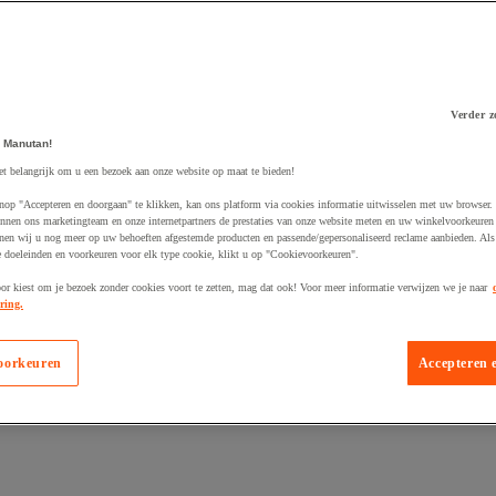
Verder z
 Manutan!
 winkelwagen
et belangrijk om u een bezoek aan onze website op maat te bieden!
nop "Accepteren en doorgaan" te klikken, kan ons platform via cookies informatie uitwisselen met uw browser.
nnen ons marketingteam en onze internetpartners de prestaties van onze website meten en uw winkelvoorkeuren 
nen wij u nog meer op uw behoeften afgestemde producten en passende/gepersonaliseerd reclame aanbieden. Als
 doeleinden en voorkeuren voor elk type cookie, klikt u op "Cookievoorkeuren".
oor kiest om je bezoek zonder cookies voort te zetten, mag dat ook! Voor meer informatie verwijzen we je naar
ring.
oorkeuren
Accepteren 