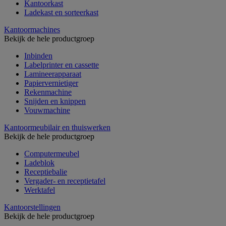
Kantoorkast
Ladekast en sorteerkast
Kantoormachines
Bekijk de hele productgroep
Inbinden
Labelprinter en cassette
Lamineerapparaat
Papiervernietiger
Rekenmachine
Snijden en knippen
Vouwmachine
Kantoormeubilair en thuiswerken
Bekijk de hele productgroep
Computermeubel
Ladeblok
Receptiebalie
Vergader- en receptietafel
Werktafel
Kantoorstellingen
Bekijk de hele productgroep