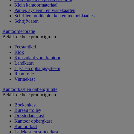
Klein kantoormateriaal
Papier, systeem- en visitekaarten
Schriften, notitieblokken en memoblaadjes
Schrijfwaren
Kantoordecoratie
Bekijk de hele productgroep
Feestartikel
Klok
Kunstplant voor kantoor
Landkaart
Lijst- en ophangsysteem
Raamfolie
Vitrinekast
Kantoorkast en opbergruimte
Bekijk de hele productgroep
Boekenkast
Bureau trolley
Dossierladekast
Kantoor opbergkast
Kantoorkast
Ladekast en sorteerkast