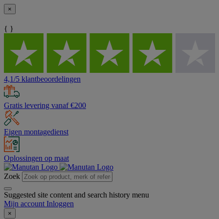
×
{ }
4,1/5 klantbeoordelingen
Gratis levering vanaf €200
Eigen montagedienst
Oplossingen op maat
Zoek
Suggested site content and search history menu
Mijn account
Inloggen
×