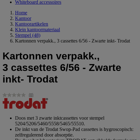
Whiteboard accessoires
Home
Kantoor
Kantoorartikelen
Klein kantoormateriaal
Stempel
(48)
Kartonnen verpakk., 3 cassettes 6/56 - Zwarte inkt- Trodat
Kartonnen verpakk.,
3 cassettes 6/56 - Zwarte
inkt- Trodat
(0)
Geen
scorewaarde.
Dezelfde
paginalink.
Doos met 3 zwarte inktcassettes voor stempel
5204/5206/5460/5558/5465/55510.
De inkt van de Trodat Swop-Pad cassettes is hygroscopisch:
zelfregulerend door absorptie.