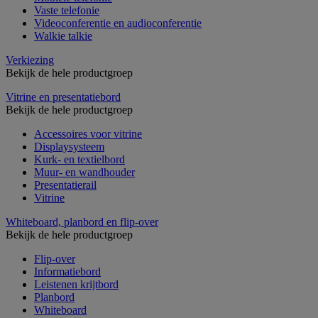
Vaste telefonie
Videoconferentie en audioconferentie
Walkie talkie
Verkiezing
Bekijk de hele productgroep
Vitrine en presentatiebord
Bekijk de hele productgroep
Accessoires voor vitrine
Displaysysteem
Kurk- en textielbord
Muur- en wandhouder
Presentatierail
Vitrine
Whiteboard, planbord en flip-over
Bekijk de hele productgroep
Flip-over
Informatiebord
Leistenen krijtbord
Planbord
Whiteboard