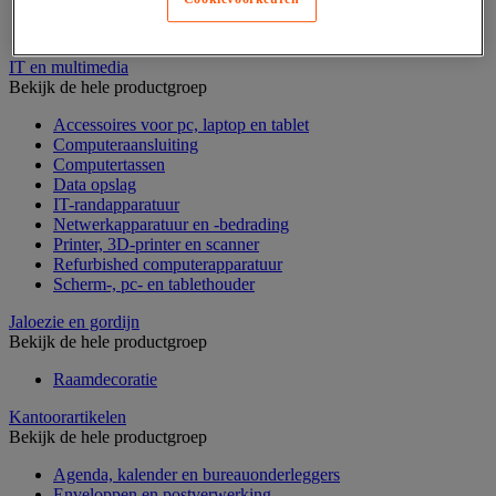
Geldkist
Valsgelddetectie en geldtelmachine
IT en multimedia
Bekijk de hele productgroep
Accessoires voor pc, laptop en tablet
Computeraansluiting
Computertassen
Data opslag
IT-randapparatuur
Netwerkapparatuur en -bedrading
Printer, 3D-printer en scanner
Refurbished computerapparatuur
Scherm-, pc- en tablethouder
Jaloezie en gordijn
Bekijk de hele productgroep
Raamdecoratie
Kantoorartikelen
Bekijk de hele productgroep
Agenda, kalender en bureauonderleggers
Enveloppen en postverwerking