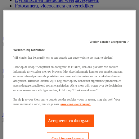
Dynamisch en interactief weergavesysteem
Fotocamera, videocamera en verrekijker
Professionele audio en geluidsopname
Projectie en videoprojectie-apparatuur
Studioverlichting en accessoires
Tv, dvd-speler en Blu-ray
Bewegwijzering en aanduidingsborden
Verder zonder accepteren >
Bekijk de hele productgroep
Welkom bij Manutan!
Deurnaambord
Wij vinden het belangrijk om u een bezoek aan onze website op maat te bieden!
Pictogram
Door op de knop "Accepteren en doorgaan" te klikken, kan ons platform via cookies
Folderrek en -houder
informatie uitwisselen met uw browser. Met deze informatie kunnen ons marketingteam
Bekijk de hele productgroep
en onze internetpartners de prestaties van onze website meten en uw winkelvoorkeuren
analyseren. Hierdoor kunnen wij u nog meer op uw behoeften afgestemde producten en
passende/gepersonaliseerd reclame aanbieden. Als u meer wilt weten over de doeleinden
Folderrek
en voorkeuren voor elk type cookie, klikt u op "Cookievoorkeuren".
Mobiel folderrek
Tafel folderstandaard
En als je ervoor kiest om je bezoek zonder cookies voort te zetten, mag dat ook! Voor
Wandfolderhouder
meer informatie verwijzen we je naar
onze cookieverklaring.
Inname en beheer van geld
Bekijk de hele productgroep
Accepteren en doorgaan
Barcode scanner en accessoires
Biljettenteller/sorteerder en valsgelddetector
Cookievoorkeuren