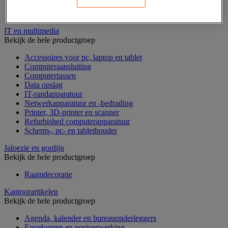
Geldkist
Valsgelddetectie en geldtelmachine
IT en multimedia
Bekijk de hele productgroep
Accessoires voor pc, laptop en tablet
Computeraansluiting
Computertassen
Data opslag
IT-randapparatuur
Netwerkapparatuur en -bedrading
Printer, 3D-printer en scanner
Refurbished computerapparatuur
Scherm-, pc- en tablethouder
Jaloezie en gordijn
Bekijk de hele productgroep
Raamdecoratie
Kantoorartikelen
Bekijk de hele productgroep
Agenda, kalender en bureauonderleggers
Enveloppen en postverwerking