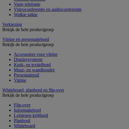
Vaste telefonie
Videoconferentie en audioconferentie
Walkie talkie
Verkiezing
Bekijk de hele productgroep
Vitrine en presentatiebord
Bekijk de hele productgroep
Accessoires voor vitrine
Displaysysteem
Kurk- en textielbord
Muur- en wandhouder
Presentatierail
Vitrine
Whiteboard, planbord en flip-over
Bekijk de hele productgroep
Flip-over
Informatiebord
Leistenen krijtbord
Planbord
Whiteboard