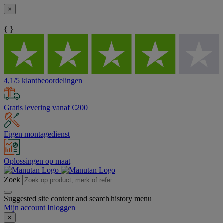
×
{ }
4,1/5 klantbeoordelingen
Gratis levering vanaf €200
Eigen montagedienst
Oplossingen op maat
Zoek
Suggested site content and search history menu
Mijn account
Inloggen
×