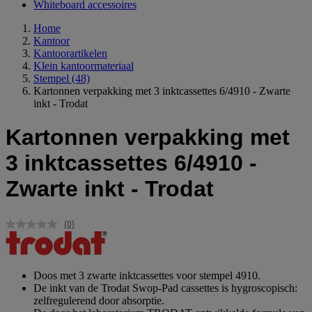
Whiteboard accessoires
Home
Kantoor
Kantoorartikelen
Klein kantoormateriaal
Stempel
(48)
Kartonnen verpakking met 3 inktcassettes 6/4910 - Zwarte
inkt - Trodat
Kartonnen verpakking met
3 inktcassettes 6/4910 -
Zwarte inkt - Trodat
(0)
Geen
scorewaarde.
Dezelfde
paginalink.
Doos met 3 zwarte inktcassettes voor stempel 4910.
De inkt van de Trodat Swop-Pad cassettes is hygroscopisch:
zelfregulerend door absorptie.