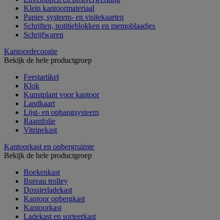
Klein kantoormateriaal
Papier, systeem- en visitekaarten
Schriften, notitieblokken en memoblaadjes
Schrijfwaren
Kantoordecoratie
Bekijk de hele productgroep
Feestartikel
Klok
Kunstplant voor kantoor
Landkaart
Lijst- en ophangsysteem
Raamfolie
Vitrinekast
Kantoorkast en opbergruimte
Bekijk de hele productgroep
Boekenkast
Bureau trolley
Dossierladekast
Kantoor opbergkast
Kantoorkast
Ladekast en sorteerkast