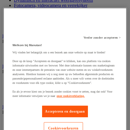
Dynamisch en interactief weergavesysteem
Fotocamera, videocamera en verrekijker
Professionele audio en geluidsopname
Projectie en videoprojectie-apparatuur
Studioverlichting en accessoires
Tv, dvd-speler en Blu-ray
Bewegwijzering en aanduidingsborden
Verder zonder accepteren >
Bekijk de hele productgroep
Welkom bij Manutan!
Deurnaambord
Wij vinden het belangrijk om u een bezoek aan onze website op maat te bieden!
Pictogram
Door op de knop "Accepteren en doorgaan" te klikken, kan ons platform via cookies
informatie uitwisselen met uw browser. Met deze informatie kunnen ons marketingteam
Folderrek en -houder
en onze internetpartners de prestaties van onze website meten en uw winkelvoorkeuren
Bekijk de hele productgroep
analyseren. Hierdoor kunnen wij u nog meer op uw behoeften afgestemde producten en
passende/gepersonaliseerd reclame aanbieden. Als u meer wilt weten over de doeleinden
Folderrek
en voorkeuren voor elk type cookie, klikt u op "Cookievoorkeuren".
Mobiel folderrek
Tafel folderstandaard
En als je ervoor kiest om je bezoek zonder cookies voort te zetten, mag dat ook! Voor
meer informatie verwijzen we je naar
onze cookieverklaring.
Wandfolderhouder
Inname en beheer van geld
Accepteren en doorgaan
Bekijk de hele productgroep
Barcode scanner en accessoires
Biljettenteller/sorteerder en valsgelddetector
Cookievoorkeuren