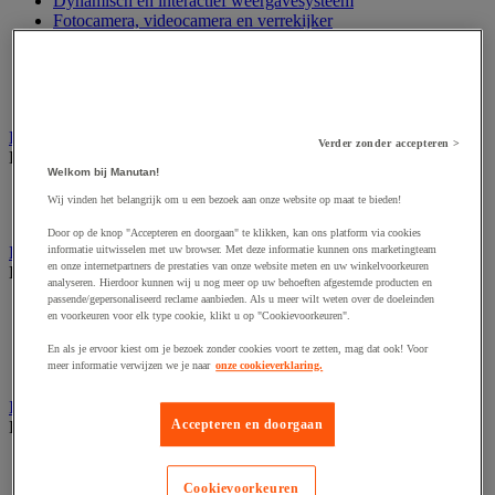
Dynamisch en interactief weergavesysteem
Fotocamera, videocamera en verrekijker
Professionele audio en geluidsopname
Projectie en videoprojectie-apparatuur
Studioverlichting en accessoires
Tv, dvd-speler en Blu-ray
Bewegwijzering en aanduidingsborden
Verder zonder accepteren >
Bekijk de hele productgroep
Welkom bij Manutan!
Deurnaambord
Wij vinden het belangrijk om u een bezoek aan onze website op maat te bieden!
Pictogram
Door op de knop "Accepteren en doorgaan" te klikken, kan ons platform via cookies
informatie uitwisselen met uw browser. Met deze informatie kunnen ons marketingteam
Folderrek en -houder
en onze internetpartners de prestaties van onze website meten en uw winkelvoorkeuren
Bekijk de hele productgroep
analyseren. Hierdoor kunnen wij u nog meer op uw behoeften afgestemde producten en
passende/gepersonaliseerd reclame aanbieden. Als u meer wilt weten over de doeleinden
Folderrek
en voorkeuren voor elk type cookie, klikt u op "Cookievoorkeuren".
Mobiel folderrek
Tafel folderstandaard
En als je ervoor kiest om je bezoek zonder cookies voort te zetten, mag dat ook! Voor
meer informatie verwijzen we je naar
onze cookieverklaring.
Wandfolderhouder
Inname en beheer van geld
Accepteren en doorgaan
Bekijk de hele productgroep
Barcode scanner en accessoires
Biljettenteller/sorteerder en valsgelddetector
Cookievoorkeuren