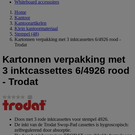
Whiteboard accessoires
Home
Kantoor
Kantoorartikelen
Klein kantoormateriaal
Stempel
(48)
Kartonnen verpakking met 3 inktcassettes 6/4926 rood -
Trodat
Kartonnen verpakking met
3 inktcassettes 6/4926 rood
- Trodat
(0)
Geen
scorewaarde.
Dezelfde
paginalink.
Doos met 3 rode inktcassettes voor stempel 4926.
De inkt van de Trodat Swop-Pad cassettes is hygroscopisch:
zelfregulerend door absorptie.