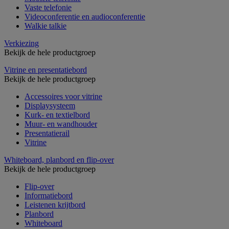
Vaste telefonie
Videoconferentie en audioconferentie
Walkie talkie
Verkiezing
Bekijk de hele productgroep
Vitrine en presentatiebord
Bekijk de hele productgroep
Accessoires voor vitrine
Displaysysteem
Kurk- en textielbord
Muur- en wandhouder
Presentatierail
Vitrine
Whiteboard, planbord en flip-over
Bekijk de hele productgroep
Flip-over
Informatiebord
Leistenen krijtbord
Planbord
Whiteboard