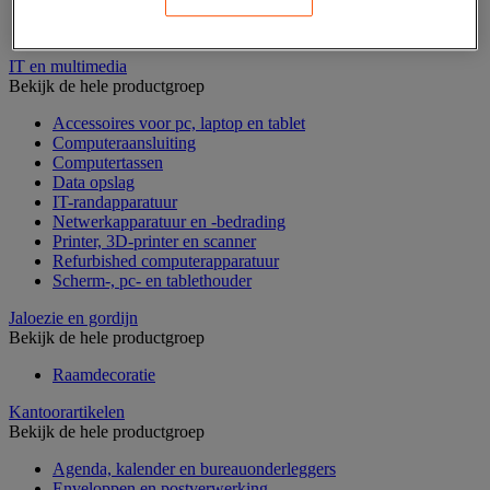
Geldkist
Valsgelddetectie en geldtelmachine
IT en multimedia
Bekijk de hele productgroep
Accessoires voor pc, laptop en tablet
Computeraansluiting
Computertassen
Data opslag
IT-randapparatuur
Netwerkapparatuur en -bedrading
Printer, 3D-printer en scanner
Refurbished computerapparatuur
Scherm-, pc- en tablethouder
Jaloezie en gordijn
Bekijk de hele productgroep
Raamdecoratie
Kantoorartikelen
Bekijk de hele productgroep
Agenda, kalender en bureauonderleggers
Enveloppen en postverwerking