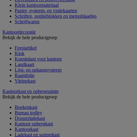
Klein kantoormateriaal
Papier, systeem- en visitekaarten
Schriften, notitieblokken en memoblaadjes
Schrijfwaren
Kantoordecoratie
Bekijk de hele productgroep
Feestartikel
Klok
Kunstplant voor kantoor
Landkaart
Lijst- en ophangsysteem
Raamfolie
Vitrinekast
Kantoorkast en opbergruimte
Bekijk de hele productgroep
Boekenkast
Bureau trolley
Dossierladekast
Kantoor opbergkast
Kantoorkast
Ladekast en sorteerkast