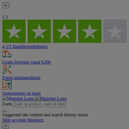
×
{ }
4,1/5 klantbeoordelingen
Gratis levering vanaf €200
Eigen montagedienst
Oplossingen op maat
Zoek
Suggested site content and search history menu
Mijn account
Inloggen
×