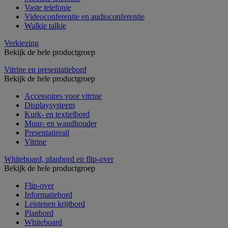
Vaste telefonie
Videoconferentie en audioconferentie
Walkie talkie
Verkiezing
Bekijk de hele productgroep
Vitrine en presentatiebord
Bekijk de hele productgroep
Accessoires voor vitrine
Displaysysteem
Kurk- en textielbord
Muur- en wandhouder
Presentatierail
Vitrine
Whiteboard, planbord en flip-over
Bekijk de hele productgroep
Flip-over
Informatiebord
Leistenen krijtbord
Planbord
Whiteboard