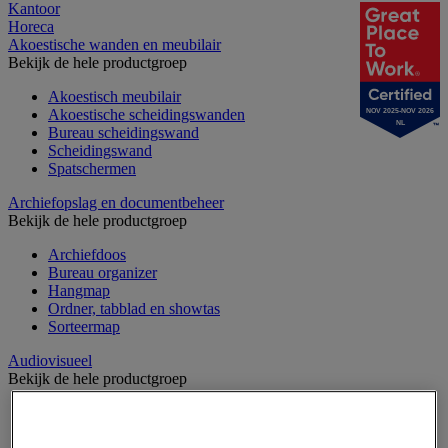
Kantoor
Horeca
Akoestische wanden en meubilair
Bekijk de hele productgroep
Akoestisch meubilair
Akoestische scheidingswanden
NOV 2025-NOV 2026
NL
Bureau scheidingswand
Scheidingswand
Spatschermen
Archiefopslag en documentbeheer
Bekijk de hele productgroep
Archiefdoos
Bureau organizer
Hangmap
Ordner, tabblad en showtas
Sorteermap
Audiovisueel
Bekijk de hele productgroep
Aansluitingen audio en video
Audio- en Hi-Fi-apparatuur