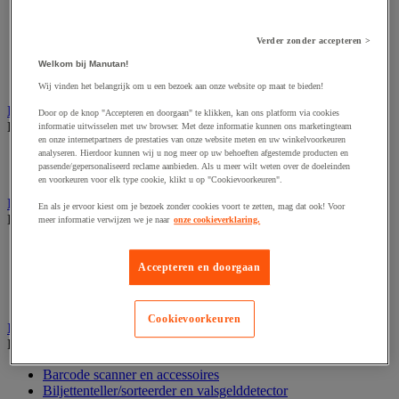
Dynamisch en interactief weergavesysteem
Fotocamera, videocamera en verrekijker
Professionele audio en geluidsopname
Verder zonder accepteren >
Projectie en videoprojectie-apparatuur
Studioverlichting en accessoires
Welkom bij Manutan!
Tv, dvd-speler en Blu-ray
Wij vinden het belangrijk om u een bezoek aan onze website op maat te bieden!
Bewegwijzering en aanduidingsborden
Door op de knop "Accepteren en doorgaan" te klikken, kan ons platform via cookies
Bekijk de hele productgroep
informatie uitwisselen met uw browser. Met deze informatie kunnen ons marketingteam
en onze internetpartners de prestaties van onze website meten en uw winkelvoorkeuren
analyseren. Hierdoor kunnen wij u nog meer op uw behoeften afgestemde producten en
Deurnaambord
passende/gepersonaliseerd reclame aanbieden. Als u meer wilt weten over de doeleinden
Pictogram
en voorkeuren voor elk type cookie, klikt u op "Cookievoorkeuren".
Folderrek en -houder
En als je ervoor kiest om je bezoek zonder cookies voort te zetten, mag dat ook! Voor
Bekijk de hele productgroep
meer informatie verwijzen we je naar
onze cookieverklaring.
Folderrek
Mobiel folderrek
Accepteren en doorgaan
Tafel folderstandaard
Wandfolderhouder
Cookievoorkeuren
Inname en beheer van geld
Bekijk de hele productgroep
Barcode scanner en accessoires
Biljettenteller/sorteerder en valsgelddetector