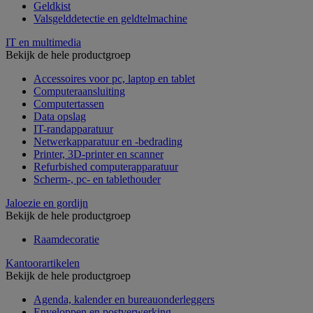
Geldkist
Valsgelddetectie en geldtelmachine
IT en multimedia
Bekijk de hele productgroep
Accessoires voor pc, laptop en tablet
Computeraansluiting
Computertassen
Data opslag
IT-randapparatuur
Netwerkapparatuur en -bedrading
Printer, 3D-printer en scanner
Refurbished computerapparatuur
Scherm-, pc- en tablethouder
Jaloezie en gordijn
Bekijk de hele productgroep
Raamdecoratie
Kantoorartikelen
Bekijk de hele productgroep
Agenda, kalender en bureauonderleggers
Enveloppen en postverwerking