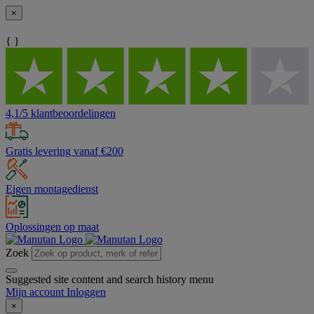
×
{ }
4,1/5 klantbeoordelingen
Gratis levering vanaf €200
Eigen montagedienst
Oplossingen op maat
Zoek
Suggested site content and search history menu
Mijn account
Inloggen
×