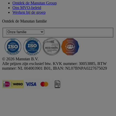
Ontdek de Manutan Group
Ons MVO-beleid
Werken bij de groep
Ontdek de Manutan familie
© 2026 Manutan B.V.
Alle prijzen zijn exclusief btw. KVK nummer: 30053885, BTW
nummer: NL 004003901 B01, IBAN: NL07BNPA0227675029
Accessibility - some points not compliant