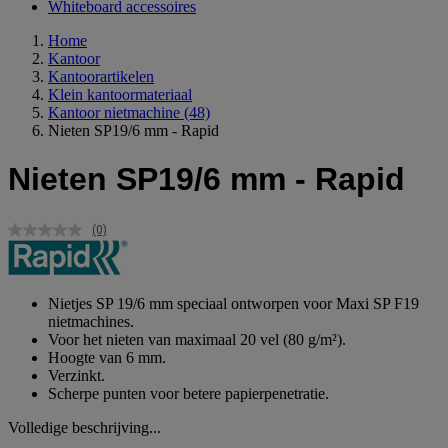
Whiteboard accessoires
Home
Kantoor
Kantoorartikelen
Klein kantoormateriaal
Kantoor nietmachine
(48)
Nieten SP19/6 mm - Rapid
Nieten SP19/6 mm - Rapid
(0)
Geen
scorewaarde.
Dezelfde
paginalink.
Nietjes SP 19/6 mm speciaal ontworpen voor Maxi SP F19
nietmachines.
Voor het nieten van maximaal 20 vel (80 g/m²).
Hoogte van 6 mm.
Verzinkt.
Scherpe punten voor betere papierpenetratie.
Volledige beschrijving...