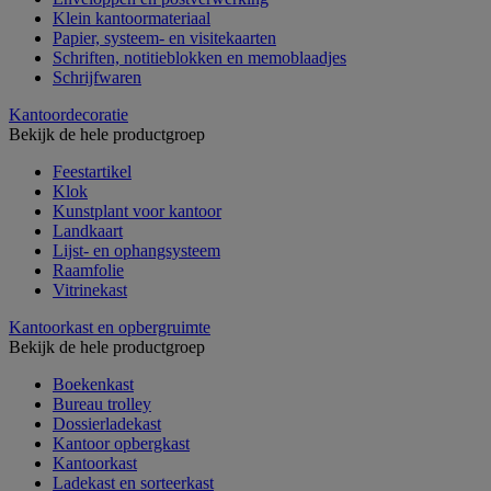
Klein kantoormateriaal
Papier, systeem- en visitekaarten
Schriften, notitieblokken en memoblaadjes
Schrijfwaren
Kantoordecoratie
Bekijk de hele productgroep
Feestartikel
Klok
Kunstplant voor kantoor
Landkaart
Lijst- en ophangsysteem
Raamfolie
Vitrinekast
Kantoorkast en opbergruimte
Bekijk de hele productgroep
Boekenkast
Bureau trolley
Dossierladekast
Kantoor opbergkast
Kantoorkast
Ladekast en sorteerkast