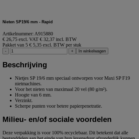
Nieten SP19/6 mm - Rapid
Artikelnummer: A915880
€ 26,75 excl. VAT
€ 32,37 incl. BTW
Pakket van 5
€ 5,35 excl. BTW per stuk
-
+
In winkelwagen
Beschrijving
Nietjes SP 19/6 mm speciaal ontworpen voor Maxi SP F19
nietmachines.
Voor het nieten van maximaal 20 vel (80 g/m²).
Hoogte van 6 mm.
Verzinkt.
Scherpe punten voor betere papierpenetratie.
Milieu- en/of sociale voordelen
Deze verpakking is voor 100% recyclebaar. Dit betekent dat alle
bestanddelen aan het einde van hun levensduur afzonderlijk kunnen