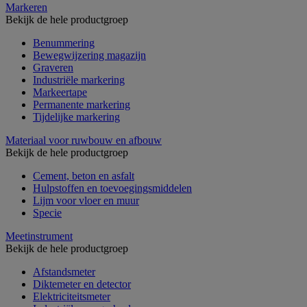
Markeren
Bekijk de hele productgroep
Benummering
Bewegwijzering magazijn
Graveren
Industriële markering
Markeertape
Permanente markering
Tijdelijke markering
Materiaal voor ruwbouw en afbouw
Bekijk de hele productgroep
Cement, beton en asfalt
Hulpstoffen en toevoegingsmiddelen
Lijm voor vloer en muur
Specie
Meetinstrument
Bekijk de hele productgroep
Afstandsmeter
Diktemeter en detector
Elektriciteitsmeter