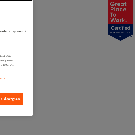
onder accepteren >
NOV 2025-NOV 2026
NL
 Met deze
analyseren.
 u meer wilt
onze
en doorgaan