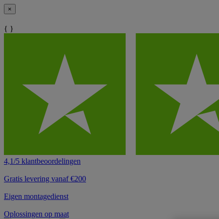
×
{ }
4,1/5 klantbeoordelingen
Gratis levering vanaf €200
Eigen montagedienst
Oplossingen op maat