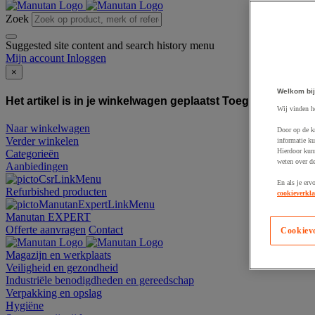
Zoek
Suggested site content and search history menu
Mijn account
Inloggen
×
Welkom bij
Het artikel is in je winkelwagen geplaatst
Toegevoegd aan
Wij vinden h
Naar winkelwagen
Door op de k
Verder winkelen
informatie ku
Hierdoor kun
Categorieën
weten over de
Aanbiedingen
En als je erv
Refurbished producten
cookieverkla
Manutan EXPERT
Offerte aanvragen
Contact
Cookiev
Magazijn en werkplaats
Veiligheid en gezondheid
Industriële benodigdheden en gereedschap
Verpakking en opslag
Hygiëne