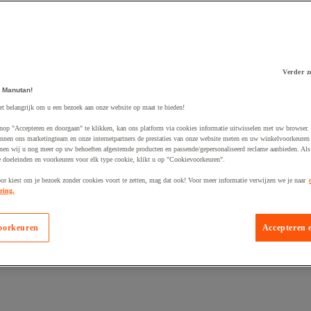
Verder z
 Manutan!
 winkelwagen
et belangrijk om u een bezoek aan onze website op maat te bieden!
nop "Accepteren en doorgaan" te klikken, kan ons platform via cookies informatie uitwisselen met uw browser.
nnen ons marketingteam en onze internetpartners de prestaties van onze website meten en uw winkelvoorkeuren 
nen wij u nog meer op uw behoeften afgestemde producten en passende/gepersonaliseerd reclame aanbieden. Als
 doeleinden en voorkeuren voor elk type cookie, klikt u op "Cookievoorkeuren".
oor kiest om je bezoek zonder cookies voort te zetten, mag dat ook! Voor meer informatie verwijzen we je naar
ring.
oorkeuren
Accepteren 