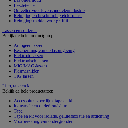
Las onderhoud
Lekdetectie
Ontvetter voor levensmiddelenindustrie
Reiniging en bescherming elektronica
Reinigingsmiddel voor graffiti
Lassen en solderen
Bekijk de hele productgroep
Autogeen lassen
Bescherming van de lasomgeving
Elektrode lassen
Elektronisch lassen
MIG/MAG-lassen
Plasmasnijden
TIG-lassen
Lijm, tape en kit
Bekijk de hele productgroep
Accessoires voor lijm, tape en kit
Industriële en onderhoudslijm
Tape
Tape en kit voor isolatie, geluidsisolatie en afdichting
Voorbereiding van ondergronden