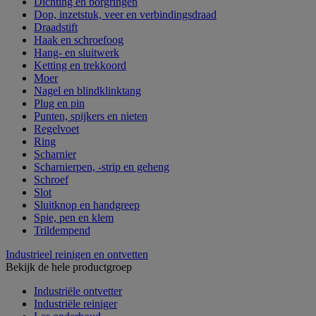
Dichting en borgringen
Dop, inzetstuk, veer en verbindingsdraad
Draadstift
Haak en schroefoog
Hang- en sluitwerk
Ketting en trekkoord
Moer
Nagel en blindklinktang
Plug en pin
Punten, spijkers en nieten
Regelvoet
Ring
Scharnier
Scharnierpen, -strip en geheng
Schroef
Slot
Sluitknop en handgreep
Spie, pen en klem
Trildempend
Industrieel reinigen en ontvetten
Bekijk de hele productgroep
Industriële ontvetter
Industriële reiniger