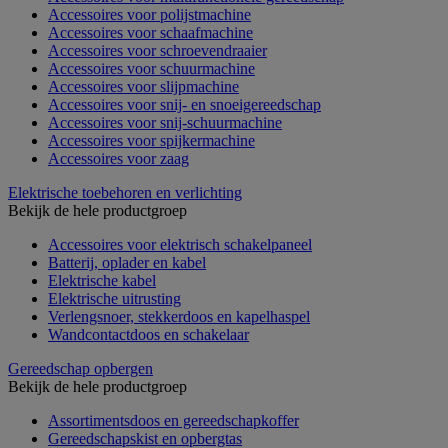
Accessoires voor polijstmachine
Accessoires voor schaafmachine
Accessoires voor schroevendraaier
Accessoires voor schuurmachine
Accessoires voor slijpmachine
Accessoires voor snij- en snoeigereedschap
Accessoires voor snij-schuurmachine
Accessoires voor spijkermachine
Accessoires voor zaag
Elektrische toebehoren en verlichting
Bekijk de hele productgroep
Accessoires voor elektrisch schakelpaneel
Batterij, oplader en kabel
Elektrische kabel
Elektrische uitrusting
Verlengsnoer, stekkerdoos en kapelhaspel
Wandcontactdoos en schakelaar
Gereedschap opbergen
Bekijk de hele productgroep
Assortimentsdoos en gereedschapkoffer
Gereedschapskist en opbergtas