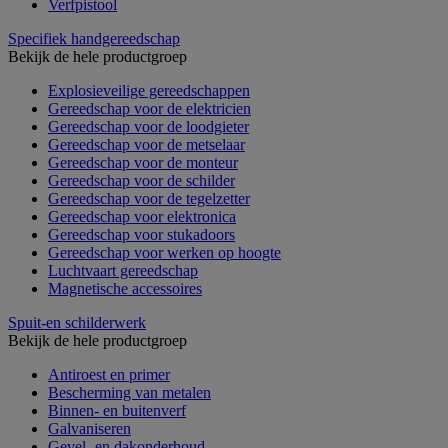
Verfpistool
Specifiek handgereedschap
Bekijk de hele productgroep
Explosieveilige gereedschappen
Gereedschap voor de elektricien
Gereedschap voor de loodgieter
Gereedschap voor de metselaar
Gereedschap voor de monteur
Gereedschap voor de schilder
Gereedschap voor de tegelzetter
Gereedschap voor elektronica
Gereedschap voor stukadoors
Gereedschap voor werken op hoogte
Luchtvaart gereedschap
Magnetische accessoires
Spuit-en schilderwerk
Bekijk de hele productgroep
Antiroest en primer
Bescherming van metalen
Binnen- en buitenverf
Galvaniseren
Gevel- en dakonderhoud