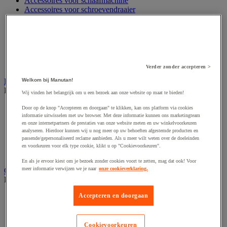
Accessoires voor schaafmachine
Accessoires voor schroevendraaier
Accessoires voor schuurmachine
Accessoires voor slijpmachine
Accessoires voor snij- en snoeigereedschap
Accessoires voor snij-schuurmachine
Accessoires voor spijkermachine
Accessoires voor zaag
Verder zonder accepteren >
Welkom bij Manutan!
Elektrische toebehoren en verlichting
Bekijk de hele productgroep
Wij vinden het belangrijk om u een bezoek aan onze website op maat te bieden!
Accessoires voor elektrisch schakelpaneel
Door op de knop "Accepteren en doorgaan" te klikken, kan ons platform via cookies
informatie uitwisselen met uw browser. Met deze informatie kunnen ons marketingteam
Batterij, oplader en kabel
en onze internetpartners de prestaties van onze website meten en uw winkelvoorkeuren
Elektrische kabel
analyseren. Hierdoor kunnen wij u nog meer op uw behoeften afgestemde producten en
Elektrische uitrusting
passende/gepersonaliseerd reclame aanbieden. Als u meer wilt weten over de doeleinden
Verlengsnoer, stekkerdoos en kapelhaspel
en voorkeuren voor elk type cookie, klikt u op "Cookievoorkeuren".
Wandcontactdoos en schakelaar
En als je ervoor kiest om je bezoek zonder cookies voort te zetten, mag dat ook! Voor
meer informatie verwijzen we je naar
onze cookieverklaring.
Gereedschap opbergen
Bekijk de hele productgroep
Accepteren en doorgaan
Assortimentsdoos en gereedschapkoffer
Gereedschapskist en opbergtas
Gereedschapskoffer en versterkte kist
Verrijdbare werktafel
Cookievoorkeuren