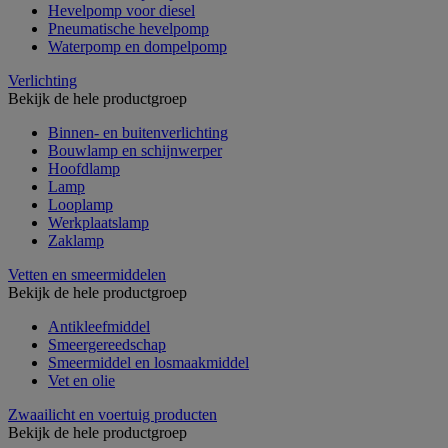
Hevelpomp voor diesel
Pneumatische hevelpomp
Waterpomp en dompelpomp
Verlichting
Bekijk de hele productgroep
Binnen- en buitenverlichting
Bouwlamp en schijnwerper
Hoofdlamp
Lamp
Looplamp
Werkplaatslamp
Zaklamp
Vetten en smeermiddelen
Bekijk de hele productgroep
Antikleefmiddel
Smeergereedschap
Smeermiddel en losmaakmiddel
Vet en olie
Zwaailicht en voertuig producten
Bekijk de hele productgroep