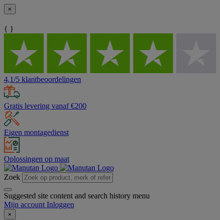
×
{ }
4,1/5 klantbeoordelingen
Gratis levering vanaf €200
Eigen montagedienst
Oplossingen op maat
Zoek
Suggested site content and search history menu
Mijn account
Inloggen
×