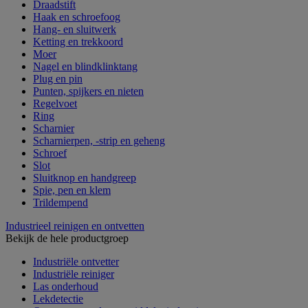
Draadstift
Haak en schroefoog
Hang- en sluitwerk
Ketting en trekkoord
Moer
Nagel en blindklinktang
Plug en pin
Punten, spijkers en nieten
Regelvoet
Ring
Scharnier
Scharnierpen, -strip en geheng
Schroef
Slot
Sluitknop en handgreep
Spie, pen en klem
Trildempend
Industrieel reinigen en ontvetten
Bekijk de hele productgroep
Industriële ontvetter
Industriële reiniger
Las onderhoud
Lekdetectie