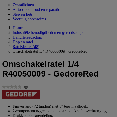
Zwaailichten
Auto-onderhoud en reparatie
Step en fiets
Voertuig accessoires
Home
Industriële benodigdheden en gereedschap
Handgereedschap
Dop en ratel
Ratelsleutel
(48)
Omschakelratel 1/4 R40050009 - GedoreRed
Omschakelratel 1/4
R40050009 - GedoreRed
(0)
Geen
scorewaarde.
Dezelfde
paginalink.
Fijnvertand (72 tanden) met 5° terughaalhoek.
2-componenten-greep, handsparende krachtoverbrenging.
Drukknopontgrendeling.