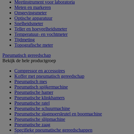
Meetinstrument voor laboratoria
Meten en markeren
Omgevingsmeter
Optische apparatuur
Snelheidsmeter
Teller en hoeveelheidsmeter
Temperatuur- en vochtmeter
Tijdmeting
Topografische meter
Pneumatisch gereedschap
Bekijk de hele productgroep
Compressor en accessoires
Koffer met pneumatisch gereedschap
Pneumatisch mes
Pneumatisch spijkermachine
Pneumatische hamer
Pneumatische klinkhamers
Pneumatische ratel
Pneumatische schuurmachine
Pneumatische slagmoersleutel en boormachine
Pneumatische slijpmachine
Pneumatische zaag
Specifieke pneumatische gereedschappen