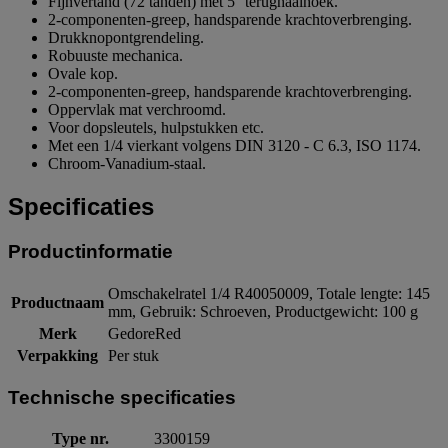
Fijnvertand (72 tanden) met 5° terughaalhoek.
2-componenten-greep, handsparende krachtoverbrenging.
Drukknopontgrendeling.
Robuuste mechanica.
Ovale kop.
2-componenten-greep, handsparende krachtoverbrenging.
Oppervlak mat verchroomd.
Voor dopsleutels, hulpstukken etc.
Met een 1/4 vierkant volgens DIN 3120 - C 6.3, ISO 1174.
Chroom-Vanadium-staal.
Specificaties
Productinformatie
Omschakelratel 1/4 R40050009, Totale lengte: 145
Productnaam
mm, Gebruik: Schroeven, Productgewicht: 100 g
Merk
GedoreRed
Verpakking
Per stuk
Technische specificaties
Type nr.
3300159