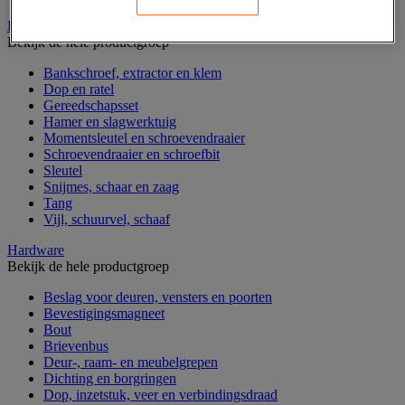
Handgereedschap
Bekijk de hele productgroep
Bankschroef, extractor en klem
Dop en ratel
Gereedschapsset
Hamer en slagwerktuig
Momentsleutel en schroevendraaier
Schroevendraaier en schroefbit
Sleutel
Snijmes, schaar en zaag
Tang
Vijl, schuurvel, schaaf
Hardware
Bekijk de hele productgroep
Beslag voor deuren, vensters en poorten
Bevestigingsmagneet
Bout
Brievenbus
Deur-, raam- en meubelgrepen
Dichting en borgringen
Dop, inzetstuk, veer en verbindingsdraad