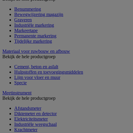
Benummering
Bewegwijzering magazijn
Graveren
Industriële markering
Markeertape
Permanente markering
Tijdelijke markering
Materiaal voor ruwbouw en afbouw
Bekijk de hele productgroep
Cement, beton en asfalt
Hulpstoffen en toevoegingsmiddelen
Lijm voor vloer en muur
Specie
Meetinstrument
Bekijk de hele productgroep
Afstandsmeter
Diktemeter en detector
Elektriciteitsmeter
Industriële weegschaal
Krachtmeter