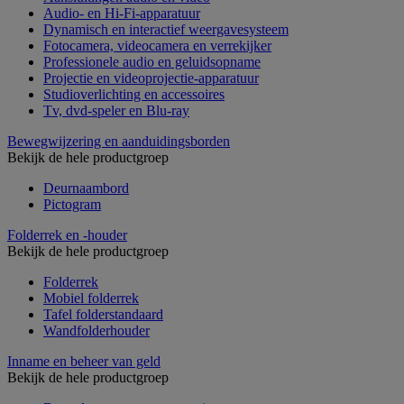
Audio- en Hi-Fi-apparatuur
Dynamisch en interactief weergavesysteem
Fotocamera, videocamera en verrekijker
Professionele audio en geluidsopname
Projectie en videoprojectie-apparatuur
Studioverlichting en accessoires
Tv, dvd-speler en Blu-ray
Bewegwijzering en aanduidingsborden
Bekijk de hele productgroep
Deurnaambord
Pictogram
Folderrek en -houder
Bekijk de hele productgroep
Folderrek
Mobiel folderrek
Tafel folderstandaard
Wandfolderhouder
Inname en beheer van geld
Bekijk de hele productgroep