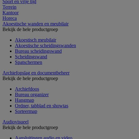
Sport en vrije tijd
Terrein
Kantoor
Horeca
Akoestische wanden en meubilair
Bekijk de hele productgroep
Akoestisch meubilair
Akoestische scheidingswanden
Bureau scheidingswand
Scheidingswand
Spatschermen
Archiefopslag en documentbeheer
Bekijk de hele productgroep
Archiefdoos
Bureau organizer
Hangmap
Ordner, tabblad en showtas
Sorteermap
Audiovisueel
Bekijk de hele productgroep
Aansluitingen audio en video