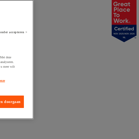
onder accepteren >
NOV 2025-NOV 2026
NL
 Met deze
analyseren.
 u meer wilt
onze
en doorgaan