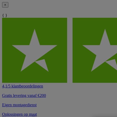
×
{ }
4,1/5 klantbeoordelingen
Gratis levering vanaf €200
Eigen montagedienst
Oplossingen op maat