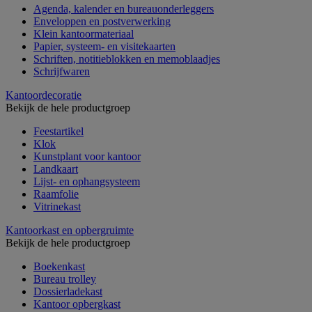
Agenda, kalender en bureauonderleggers
Enveloppen en postverwerking
Klein kantoormateriaal
Papier, systeem- en visitekaarten
Schriften, notitieblokken en memoblaadjes
Schrijfwaren
Kantoordecoratie
Bekijk de hele productgroep
Feestartikel
Klok
Kunstplant voor kantoor
Landkaart
Lijst- en ophangsysteem
Raamfolie
Vitrinekast
Kantoorkast en opbergruimte
Bekijk de hele productgroep
Boekenkast
Bureau trolley
Dossierladekast
Kantoor opbergkast