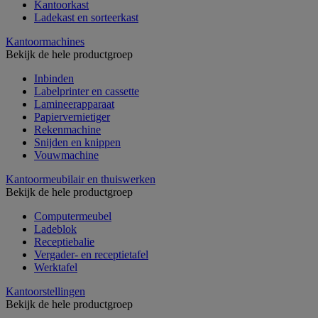
Kantoorkast
Ladekast en sorteerkast
Kantoormachines
Bekijk de hele productgroep
Inbinden
Labelprinter en cassette
Lamineerapparaat
Papiervernietiger
Rekenmachine
Snijden en knippen
Vouwmachine
Kantoormeubilair en thuiswerken
Bekijk de hele productgroep
Computermeubel
Ladeblok
Receptiebalie
Vergader- en receptietafel
Werktafel
Kantoorstellingen
Bekijk de hele productgroep