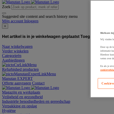
Zoek
Suggested site content and search history menu
Mijn account
Inloggen
×
Welkom bij
Het artikel is in je winkelwagen geplaatst
Toegevoegd aan
Wij vinden h
Naar winkelwagen
Door op de k
Verder winkelen
informatie ku
Hierdoor kun
Categorieën
weten over de
Aanbiedingen
En als je erv
Refurbished producten
cookieverkla
Manutan EXPERT
Offerte aanvragen
Contact
Cookiev
Magazijn en werkplaats
Veiligheid en gezondheid
Industriële benodigdheden en gereedschap
Verpakking en opslag
Hygiëne