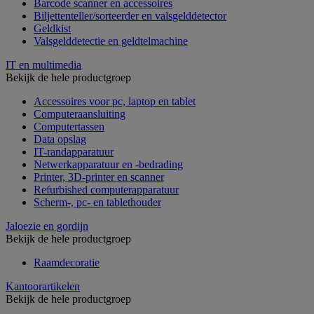
Barcode scanner en accessoires
Biljettenteller/sorteerder en valsgelddetector
Geldkist
Valsgelddetectie en geldtelmachine
IT en multimedia
Bekijk de hele productgroep
Accessoires voor pc, laptop en tablet
Computeraansluiting
Computertassen
Data opslag
IT-randapparatuur
Netwerkapparatuur en -bedrading
Printer, 3D-printer en scanner
Refurbished computerapparatuur
Scherm-, pc- en tablethouder
Jaloezie en gordijn
Bekijk de hele productgroep
Raamdecoratie
Kantoorartikelen
Bekijk de hele productgroep