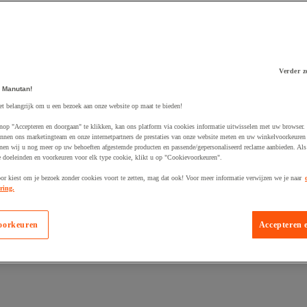
Verder z
 Manutan!
 winkelwagen
et belangrijk om u een bezoek aan onze website op maat te bieden!
nop "Accepteren en doorgaan" te klikken, kan ons platform via cookies informatie uitwisselen met uw browser.
nnen ons marketingteam en onze internetpartners de prestaties van onze website meten en uw winkelvoorkeuren 
nen wij u nog meer op uw behoeften afgestemde producten en passende/gepersonaliseerd reclame aanbieden. Als
 doeleinden en voorkeuren voor elk type cookie, klikt u op "Cookievoorkeuren".
oor kiest om je bezoek zonder cookies voort te zetten, mag dat ook! Voor meer informatie verwijzen we je naar
ring.
oorkeuren
Accepteren 