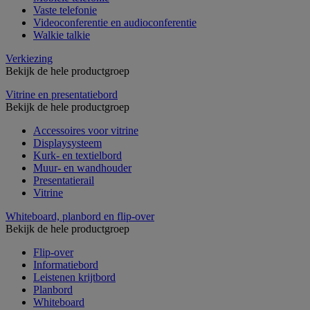
Vaste telefonie
Videoconferentie en audioconferentie
Walkie talkie
Verkiezing
Bekijk de hele productgroep
Vitrine en presentatiebord
Bekijk de hele productgroep
Accessoires voor vitrine
Displaysysteem
Kurk- en textielbord
Muur- en wandhouder
Presentatierail
Vitrine
Whiteboard, planbord en flip-over
Bekijk de hele productgroep
Flip-over
Informatiebord
Leistenen krijtbord
Planbord
Whiteboard