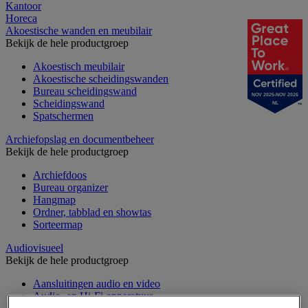
Kantoor
Horeca
Akoestische wanden en meubilair
Bekijk de hele productgroep
Akoestisch meubilair
Akoestische scheidingswanden
Bureau scheidingswand
NOV 2025-NOV 2026
Scheidingswand
NL
Spatschermen
Archiefopslag en documentbeheer
Bekijk de hele productgroep
Archiefdoos
Bureau organizer
Hangmap
Ordner, tabblad en showtas
Sorteermap
Audiovisueel
Bekijk de hele productgroep
Aansluitingen audio en video
Audio- en Hi-Fi-apparatuur