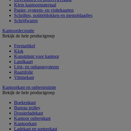
Klein kantoormateriaal
Papier, systeem- en visitekaarten
Schriften, notitieblokken en memoblaadjes
Schrijfwaren
Kantoordecoratie
Bekijk de hele productgroep
Feestartikel
Klok
Kunstplant voor kantoor
Landkaart
Lijst- en ophangsysteem
Raamfolie
Vitrinekast
Kantoorkast en opbergruimte
Bekijk de hele productgroep
Boekenkast
Bureau trolley
Dossierladekast
Kantoor opbergkast
Kantoorkast
Ladekast en sorteerkast