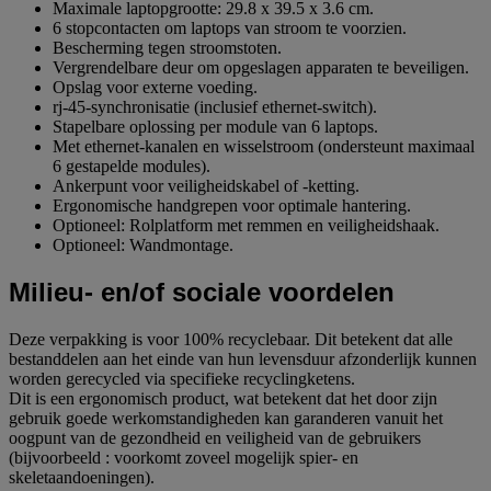
Maximale laptopgrootte: 29.8 x 39.5 x 3.6 cm.
6 stopcontacten om laptops van stroom te voorzien.
Bescherming tegen stroomstoten.
Vergrendelbare deur om opgeslagen apparaten te beveiligen.
Opslag voor externe voeding.
rj-45-synchronisatie (inclusief ethernet-switch).
Stapelbare oplossing per module van 6 laptops.
Met ethernet-kanalen en wisselstroom (ondersteunt maximaal
6 gestapelde modules).
Ankerpunt voor veiligheidskabel of -ketting.
Ergonomische handgrepen voor optimale hantering.
Optioneel: Rolplatform met remmen en veiligheidshaak.
Optioneel: Wandmontage.
Milieu- en/of sociale voordelen
Deze verpakking is voor 100% recyclebaar. Dit betekent dat alle
bestanddelen aan het einde van hun levensduur afzonderlijk kunnen
worden gerecycled via specifieke recyclingketens.
Dit is een ergonomisch product, wat betekent dat het door zijn
gebruik goede werkomstandigheden kan garanderen vanuit het
oogpunt van de gezondheid en veiligheid van de gebruikers
(bijvoorbeeld : voorkomt zoveel mogelijk spier- en
skeletaandoeningen).