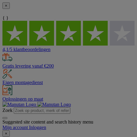
×
{ }
4,1/5 klantbeoordelingen
Gratis levering vanaf €200
Eigen montagedienst
Oplossingen op maat
Zoek
Suggested site content and search history menu
Mijn account
Inloggen
×