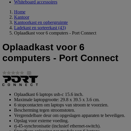
Whiteboard accessoires
Home
Kantoor
Kantoorkast en opbergruimte
Ladekast en sorteerkast
(43)
Oplaadkast voor 6 computers - Port Connect
Oplaadkast voor 6
computers - Port Connect
(0)
Geen
scorewaarde.
Dezelfde
paginalink.
Oplaadkast 6 laptops usb-c 15.6 inch.
Maximale laptopgrootte: 29.8 x 39.5 x 3.6 cm.
6 stopcontacten om laptops van stroom te voorzien.
Bescherming tegen stroomstoten.
Vergrendelbare deur om opgeslagen apparaten te beveiligen.
Opslag voor externe voeding.
rj-45-synchronisatie (inclusief ethernet-switch).