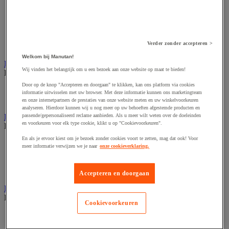
Dynamisch en interactief weergavesysteem
Fotocamera, videocamera en verrekijker
Professionele audio en geluidsopname
Projectie en videoprojectie-apparatuur
Studioverlichting en accessoires
Verder zonder accepteren >
Tv, dvd-speler en Blu-ray
Welkom bij Manutan!
Bewegwijzering en aanduidingsborden
Wij vinden het belangrijk om u een bezoek aan onze website op maat te bieden!
Bekijk de hele productgroep
Door op de knop "Accepteren en doorgaan" te klikken, kan ons platform via cookies
Deurnaambord
informatie uitwisselen met uw browser. Met deze informatie kunnen ons marketingteam
Pictogram
en onze internetpartners de prestaties van onze website meten en uw winkelvoorkeuren
analyseren. Hierdoor kunnen wij u nog meer op uw behoeften afgestemde producten en
Folderrek en -houder
passende/gepersonaliseerd reclame aanbieden. Als u meer wilt weten over de doeleinden
en voorkeuren voor elk type cookie, klikt u op "Cookievoorkeuren".
Bekijk de hele productgroep
En als je ervoor kiest om je bezoek zonder cookies voort te zetten, mag dat ook! Voor
Folderrek
meer informatie verwijzen we je naar
onze cookieverklaring.
Mobiel folderrek
Tafel folderstandaard
Wandfolderhouder
Accepteren en doorgaan
Inname en beheer van geld
Bekijk de hele productgroep
Cookievoorkeuren
Barcode scanner en accessoires
Biljettenteller/sorteerder en valsgelddetector