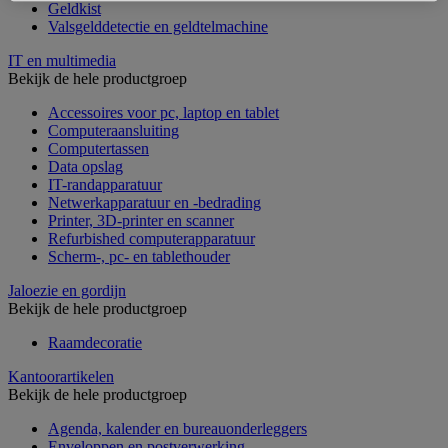
Geldkist
Valsgelddetectie en geldtelmachine
IT en multimedia
Bekijk de hele productgroep
Accessoires voor pc, laptop en tablet
Computeraansluiting
Computertassen
Data opslag
IT-randapparatuur
Netwerkapparatuur en -bedrading
Printer, 3D-printer en scanner
Refurbished computerapparatuur
Scherm-, pc- en tablethouder
Jaloezie en gordijn
Bekijk de hele productgroep
Raamdecoratie
Kantoorartikelen
Bekijk de hele productgroep
Agenda, kalender en bureauonderleggers
Enveloppen en postverwerking