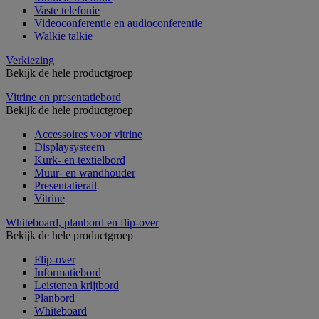
Vaste telefonie
Videoconferentie en audioconferentie
Walkie talkie
Verkiezing
Bekijk de hele productgroep
Vitrine en presentatiebord
Bekijk de hele productgroep
Accessoires voor vitrine
Displaysysteem
Kurk- en textielbord
Muur- en wandhouder
Presentatierail
Vitrine
Whiteboard, planbord en flip-over
Bekijk de hele productgroep
Flip-over
Informatiebord
Leistenen krijtbord
Planbord
Whiteboard