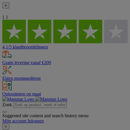
×
{ }
4,1/5 klantbeoordelingen
Gratis levering vanaf €200
Eigen montagedienst
Oplossingen op maat
Zoek
Suggested site content and search history menu
Mijn account
Inloggen
×