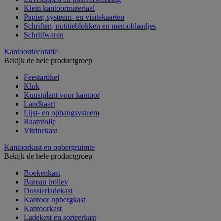
Klein kantoormateriaal
Papier, systeem- en visitekaarten
Schriften, notitieblokken en memoblaadjes
Schrijfwaren
Kantoordecoratie
Bekijk de hele productgroep
Feestartikel
Klok
Kunstplant voor kantoor
Landkaart
Lijst- en ophangsysteem
Raamfolie
Vitrinekast
Kantoorkast en opbergruimte
Bekijk de hele productgroep
Boekenkast
Bureau trolley
Dossierladekast
Kantoor opbergkast
Kantoorkast
Ladekast en sorteerkast