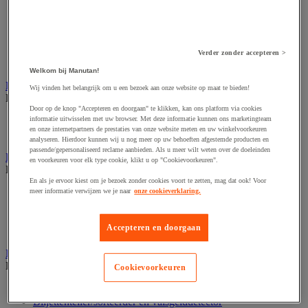
Dynamisch en interactief weergavesysteem
Fotocamera, videocamera en verrekijker
Professionele audio en geluidsopname
Projectie en videoprojectie-apparatuur
Studioverlichting en accessoires
Verder zonder accepteren >
Tv, dvd-speler en Blu-ray
Welkom bij Manutan!
Bewegwijzering en aanduidingsborden
Wij vinden het belangrijk om u een bezoek aan onze website op maat te bieden!
Bekijk de hele productgroep
Door op de knop "Accepteren en doorgaan" te klikken, kan ons platform via cookies
informatie uitwisselen met uw browser. Met deze informatie kunnen ons marketingteam
Deurnaambord
en onze internetpartners de prestaties van onze website meten en uw winkelvoorkeuren
Pictogram
analyseren. Hierdoor kunnen wij u nog meer op uw behoeften afgestemde producten en
passende/gepersonaliseerd reclame aanbieden. Als u meer wilt weten over de doeleinden
Folderrek en -houder
en voorkeuren voor elk type cookie, klikt u op "Cookievoorkeuren".
Bekijk de hele productgroep
En als je ervoor kiest om je bezoek zonder cookies voort te zetten, mag dat ook! Voor
Folderrek
meer informatie verwijzen we je naar
onze cookieverklaring.
Mobiel folderrek
Tafel folderstandaard
Accepteren en doorgaan
Wandfolderhouder
Inname en beheer van geld
Bekijk de hele productgroep
Cookievoorkeuren
Barcode scanner en accessoires
Biljettenteller/sorteerder en valsgelddetector