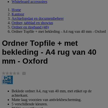
Whiteboard accessoires
Home
Kantoor
Archiefopslag en documentbeheer
Ordner, tabblad en showtas
Ordner en ringband
(48)
Ordner Topfile + met bekleding - A4 rug van 40 mm - Oxford
Ordner Topfile + met
bekleding - A4 rug van 40
mm - Oxford
(0)
Geen
scorewaarde.
Dezelfde
paginalink.
Beklede ordner A4, rug van 40 mm, met etiket op de
achterkant.
Matte laag voorzien van antivlekbescherming.
5 verschillende kleuren.