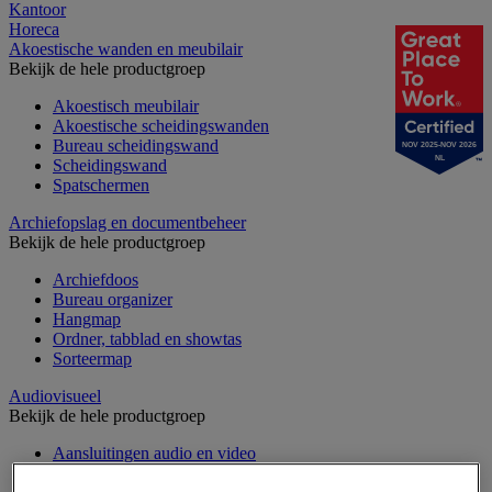
Kantoor
Horeca
Akoestische wanden en meubilair
Bekijk de hele productgroep
Akoestisch meubilair
Akoestische scheidingswanden
Bureau scheidingswand
NOV 2025-NOV 2026
NL
Scheidingswand
Spatschermen
Archiefopslag en documentbeheer
Bekijk de hele productgroep
Archiefdoos
Bureau organizer
Hangmap
Ordner, tabblad en showtas
Sorteermap
Audiovisueel
Bekijk de hele productgroep
Aansluitingen audio en video
Audio- en Hi-Fi-apparatuur