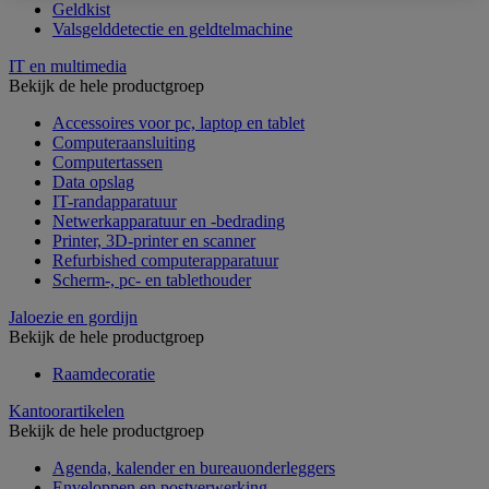
Geldkist
Valsgelddetectie en geldtelmachine
IT en multimedia
Bekijk de hele productgroep
Accessoires voor pc, laptop en tablet
Computeraansluiting
Computertassen
Data opslag
IT-randapparatuur
Netwerkapparatuur en -bedrading
Printer, 3D-printer en scanner
Refurbished computerapparatuur
Scherm-, pc- en tablethouder
Jaloezie en gordijn
Bekijk de hele productgroep
Raamdecoratie
Kantoorartikelen
Bekijk de hele productgroep
Agenda, kalender en bureauonderleggers
Enveloppen en postverwerking