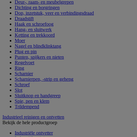
Deur-, raam- en meubelgrepen
Dichting en borgringen
Dop, inzetstuk, veer en verbindingsdraad
Draadstift
Haak en schroefoog
Hang- en sluitwerk
Ketting en trekkoord
Moer
Nagel en blindklinktang
Plug en pin
Punten, spijkers en nieten
Regelvoet
Ring
Scharnier
Scharnierpen, -strip en geheng
Schroef
Slot
Sluitknop en handgreep
Spie, pen en klem
Trildempend
Industrieel reinigen en ontvetten
Bekijk de hele productgroep
Industriële ontvetter