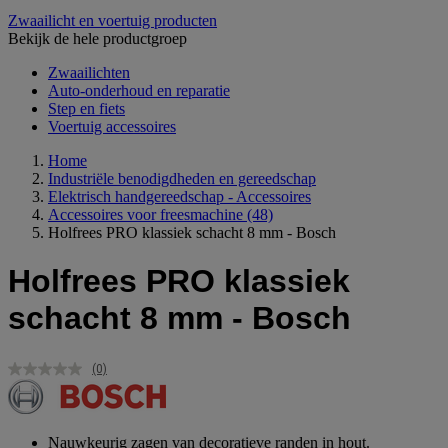
Zwaailicht en voertuig producten
Bekijk de hele productgroep
Zwaailichten
Auto-onderhoud en reparatie
Step en fiets
Voertuig accessoires
Home
Industriële benodigdheden en gereedschap
Elektrisch handgereedschap - Accessoires
Accessoires voor freesmachine
(48)
Holfrees PRO klassiek schacht 8 mm - Bosch
Holfrees PRO klassiek
schacht 8 mm - Bosch
(0)
Geen
scorewaarde.
Dezelfde
paginalink.
Nauwkeurig zagen van decoratieve randen in hout.