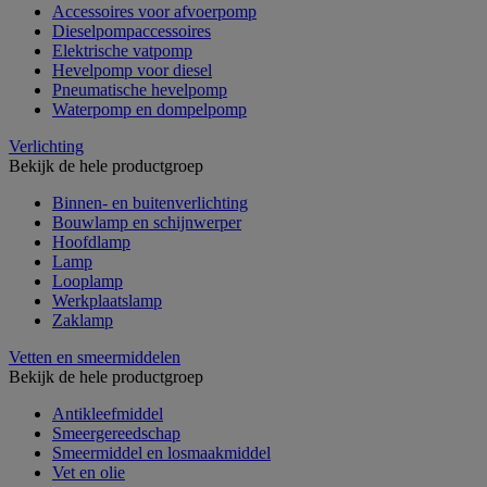
Accessoires voor afvoerpomp
Dieselpompaccessoires
Elektrische vatpomp
Hevelpomp voor diesel
Pneumatische hevelpomp
Waterpomp en dompelpomp
Verlichting
Bekijk de hele productgroep
Binnen- en buitenverlichting
Bouwlamp en schijnwerper
Hoofdlamp
Lamp
Looplamp
Werkplaatslamp
Zaklamp
Vetten en smeermiddelen
Bekijk de hele productgroep
Antikleefmiddel
Smeergereedschap
Smeermiddel en losmaakmiddel
Vet en olie