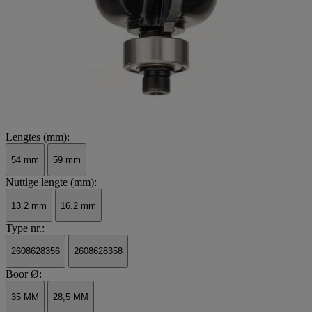
Lengtes (mm):
54 mm
59 mm
Nuttige lengte (mm):
13.2 mm
16.2 mm
Type nr.:
2608628356
2608628358
Boor Ø:
35 MM
28,5 MM