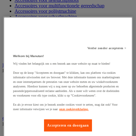
Accessoires voor heteluchtpistool
Accessoires voor multifunctionele gereedschap
Accessoires voor polijstmachine
Accessoires voor schaafmachine
Accessoires voor schroevendraaier
Accessoires voor schuurmachine
Accessoires voor slijpmachine
Accessoires voor snij- en snoeigereedschap
Accessoires voor snij-schuurmachine
Verder zonder accepteren >
Accessoires voor spijkermachine
Accessoires voor zaag
Welkom bij Manutan!
Wij vinden het belangrijk om u een bezoek aan onze website op maat te bieden!
Elektrische toebehoren en verlichting
Bekijk de hele productgroep
Door op de knop "Accepteren en doorgaan" te klikken, kan ons platform via cookies
informatie uitwisselen met uw browser. Met deze informatie kunnen ons marketingteam
Accessoires voor elektrisch schakelpaneel
en onze internetpartners de prestaties van onze website meten en uw winkelvoorkeuren
Batterij, oplader en kabel
analyseren. Hierdoor kunnen wij u nog meer op uw behoeften afgestemde producten en
Elektrische kabel
passende/gepersonaliseerd reclame aanbieden. Als u meer wilt weten over de doeleinden
en voorkeuren voor elk type cookie, klikt u op "Cookievoorkeuren".
Elektrische uitrusting
Verlengsnoer, stekkerdoos en kapelhaspel
En als je ervoor kiest om je bezoek zonder cookies voort te zetten, mag dat ook! Voor
Wandcontactdoos en schakelaar
meer informatie verwijzen we je naar
onze cookieverklaring.
Gereedschap opbergen
Bekijk de hele productgroep
Accepteren en doorgaan
Assortimentsdoos en gereedschapkoffer