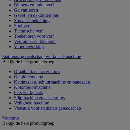
Binnen- en buitenverf
Galvaniseren
Gevel- en dakonderhoud
Slipvaste bekleding
Spuitverf
Technische verf
Toebehoren voor verf
Verdunner en kleurstof
Vloerbewerking
Stationair gereedschap, werkplaatsmachine
Bekijk de hele productgroep
Draaibank en accessoires
Geluiddempend
Kettingzaag, schuurmachine en bandzaag
Kolomboormachine
Pers werkplaats
Slijpmachine en accessoires
Veiligheid machine
Voetstuk voor stationair gereedschap
Vatpomp
Bekijk de hele productgroep