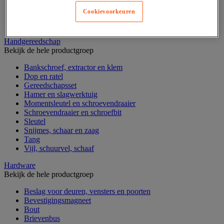
Gereedschapskist en opbergtas
Cookievoorkeuren
Gereedschapskoffer en versterkte kist
Verrijdbare werktafel
Handgereedschap
Bekijk de hele productgroep
Bankschroef, extractor en klem
Dop en ratel
Gereedschapsset
Hamer en slagwerktuig
Momentsleutel en schroevendraaier
Schroevendraaier en schroefbit
Sleutel
Snijmes, schaar en zaag
Tang
Vijl, schuurvel, schaaf
Hardware
Bekijk de hele productgroep
Beslag voor deuren, vensters en poorten
Bevestigingsmagneet
Bout
Brievenbus