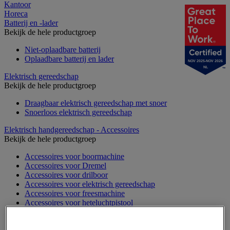
Kantoor
Horeca
Batterij en -lader
Bekijk de hele productgroep
Niet-oplaadbare batterij
Oplaadbare batterij en lader
NOV 2025-NOV 2026
NL
Elektrisch gereedschap
Bekijk de hele productgroep
Draagbaar elektrisch gereedschap met snoer
Snoerloos elektrisch gereedschap
Elektrisch handgereedschap - Accessoires
Bekijk de hele productgroep
Accessoires voor boormachine
Accessoires voor Dremel
Accessoires voor drilboor
Accessoires voor elektrisch gereedschap
Accessoires voor freesmachine
Accessoires voor heteluchtpistool
Accessoires voor multifunctionele gereedschap
Accessoires voor polijstmachine