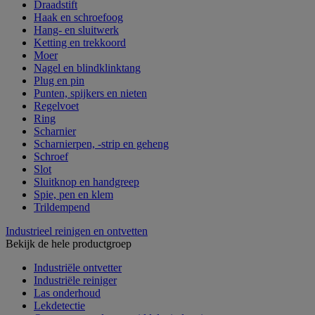
Draadstift
Haak en schroefoog
Hang- en sluitwerk
Ketting en trekkoord
Moer
Nagel en blindklinktang
Plug en pin
Punten, spijkers en nieten
Regelvoet
Ring
Scharnier
Scharnierpen, -strip en geheng
Schroef
Slot
Sluitknop en handgreep
Spie, pen en klem
Trildempend
Industrieel reinigen en ontvetten
Bekijk de hele productgroep
Industriële ontvetter
Industriële reiniger
Las onderhoud
Lekdetectie