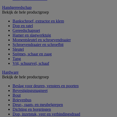
Handgereedschap
Bekijk de hele productgroep
Bankschroef, extractor en klem
Dop en ratel
Gereedschapsset
Hamer en slagwerktuig
Momentsleutel en schroevendraaier
Schroevendraaier en schroefbit
Sleutel
Snijmes, schaar en zaag
Tang
Vijl, schuurvel, schaaf
Hardware
Bekijk de hele productgroep
Beslag voor deuren, vensters en poorten
Bevestigingsmagneet
Bout
Brievenbus
Deur-, raam- en meubelgrepen
Dichting en borgringen
Dop, inzetstuk, veer en verbindingsdraad