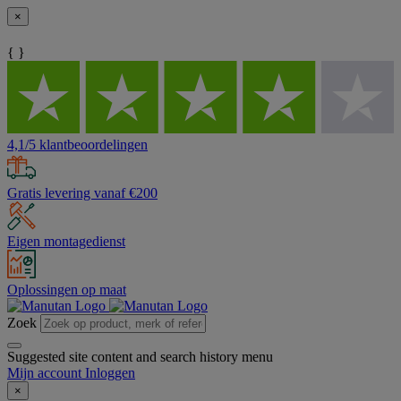
×
{ }
4,1/5 klantbeoordelingen
Gratis levering vanaf €200
Eigen montagedienst
Oplossingen op maat
Zoek
Suggested site content and search history menu
Mijn account
Inloggen
×