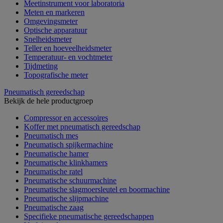
Meetinstrument voor laboratoria
Meten en markeren
Omgevingsmeter
Optische apparatuur
Snelheidsmeter
Teller en hoeveelheidsmeter
Temperatuur- en vochtmeter
Tijdmeting
Topografische meter
Pneumatisch gereedschap
Bekijk de hele productgroep
Compressor en accessoires
Koffer met pneumatisch gereedschap
Pneumatisch mes
Pneumatisch spijkermachine
Pneumatische hamer
Pneumatische klinkhamers
Pneumatische ratel
Pneumatische schuurmachine
Pneumatische slagmoersleutel en boormachine
Pneumatische slijpmachine
Pneumatische zaag
Specifieke pneumatische gereedschappen