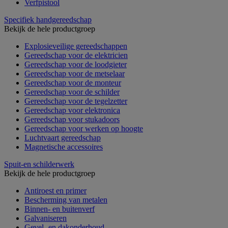
Verfpistool
Specifiek handgereedschap
Bekijk de hele productgroep
Explosieveilige gereedschappen
Gereedschap voor de elektricien
Gereedschap voor de loodgieter
Gereedschap voor de metselaar
Gereedschap voor de monteur
Gereedschap voor de schilder
Gereedschap voor de tegelzetter
Gereedschap voor elektronica
Gereedschap voor stukadoors
Gereedschap voor werken op hoogte
Luchtvaart gereedschap
Magnetische accessoires
Spuit-en schilderwerk
Bekijk de hele productgroep
Antiroest en primer
Bescherming van metalen
Binnen- en buitenverf
Galvaniseren
Gevel- en dakonderhoud