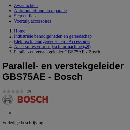
Zwaailichten
Auto-onderhoud en reparatie
Step en fiets
Voertuig accessoires
Home
Industriële benodigdheden en gereedschap
Elektrisch handgereedschap - Accessoires
Accessoires voor snij-schuurmachine
(48)
Parallel- en verstekgeleider GBS75AE - Bosch
Parallel- en verstekgeleider
GBS75AE - Bosch
(0)
Geen
scorewaarde.
Dezelfde
paginalink.
.
Volledige beschrijving...