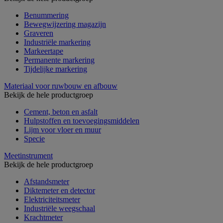
Benummering
Bewegwijzering magazijn
Graveren
Industriële markering
Markeertape
Permanente markering
Tijdelijke markering
Materiaal voor ruwbouw en afbouw
Bekijk de hele productgroep
Cement, beton en asfalt
Hulpstoffen en toevoegingsmiddelen
Lijm voor vloer en muur
Specie
Meetinstrument
Bekijk de hele productgroep
Afstandsmeter
Diktemeter en detector
Elektriciteitsmeter
Industriële weegschaal
Krachtmeter