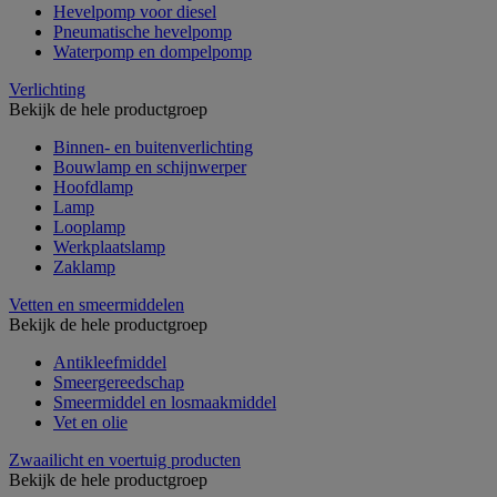
Hevelpomp voor diesel
Pneumatische hevelpomp
Waterpomp en dompelpomp
Verlichting
Bekijk de hele productgroep
Binnen- en buitenverlichting
Bouwlamp en schijnwerper
Hoofdlamp
Lamp
Looplamp
Werkplaatslamp
Zaklamp
Vetten en smeermiddelen
Bekijk de hele productgroep
Antikleefmiddel
Smeergereedschap
Smeermiddel en losmaakmiddel
Vet en olie
Zwaailicht en voertuig producten
Bekijk de hele productgroep