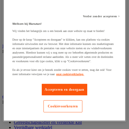
Accessoires voor schaafmachine
Accessoires voor schroevendraaier
Accessoires voor schuurmachine
Accessoires voor slijpmachine
Verder zonder accepteren >
Accessoires voor snij- en snoeigereedschap
Welkom bij Manutan!
Accessoires voor snij-schuurmachine
Accessoires voor spijkermachine
Wij vinden het belangrijk om u een bezoek aan onze website op maat te bieden!
Accessoires voor zaag
Door op de knop "Accepteren en doorgaan" te klikken, kan ons platform via cookies
informatie uitwisselen met uw browser. Met deze informatie kunnen ons marketingteam
Elektrische toebehoren en verlichting
en onze internetpartners de prestaties van onze website meten en uw winkelvoorkeuren
Bekijk de hele productgroep
analyseren. Hierdoor kunnen wij u nog meer op uw behoeften afgestemde producten en
passende/gepersonaliseerd reclame aanbieden. Als u meer wilt weten over de doeleinden
Accessoires voor elektrisch schakelpaneel
en voorkeuren voor elk type cookie, klikt u op "Cookievoorkeuren".
Batterij, oplader en kabel
En als je ervoor kiest om je bezoek zonder cookies voort te zetten, mag dat ook! Voor
Elektrische kabel
meer informatie verwijzen we je naar
onze cookieverklaring.
Elektrische uitrusting
Verlengsnoer, stekkerdoos en kapelhaspel
Wandcontactdoos en schakelaar
Accepteren en doorgaan
Gereedschap opbergen
Bekijk de hele productgroep
Cookievoorkeuren
Assortimentsdoos en gereedschapkoffer
Gereedschapskist en opbergtas
Gereedschapskoffer en versterkte kist
Verrijdbare werktafel