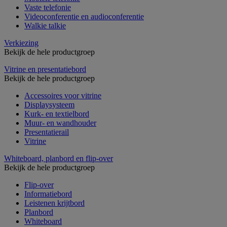
Vaste telefonie
Videoconferentie en audioconferentie
Walkie talkie
Verkiezing
Bekijk de hele productgroep
Vitrine en presentatiebord
Bekijk de hele productgroep
Accessoires voor vitrine
Displaysysteem
Kurk- en textielbord
Muur- en wandhouder
Presentatierail
Vitrine
Whiteboard, planbord en flip-over
Bekijk de hele productgroep
Flip-over
Informatiebord
Leistenen krijtbord
Planbord
Whiteboard