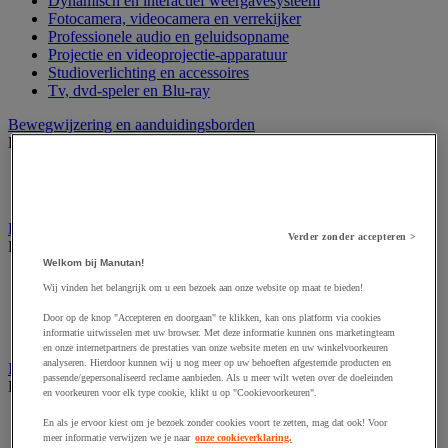
Dynamisch en interactief weergavesysteem
Fotocamera, videocamera en verrekijker
Professionele audio en geluidsopname
Projectie en videoprojectie-apparatuur
Studioverlichting en accessoires
Tv, dvd-speler en Blu-ray
Bewegwijzering en aanduidingsborden
Bekijk de hele productgroep
Deurnaambord
Pictogram
Folderrek en -houder
Verder zonder accepteren >
Bekijk de hele productgroep
Welkom bij Manutan!
Folderrek
Wij vinden het belangrijk om u een bezoek aan onze website op maat te bieden!
Mobiel folderrek
Tafel folderstandaard
Door op de knop "Accepteren en doorgaan" te klikken, kan ons platform via cookies
Wandfolderhouder
informatie uitwisselen met uw browser. Met deze informatie kunnen ons marketingteam
en onze internetpartners de prestaties van onze website meten en uw winkelvoorkeuren
analyseren. Hierdoor kunnen wij u nog meer op uw behoeften afgestemde producten en
Inname en beheer van geld
passende/gepersonaliseerd reclame aanbieden. Als u meer wilt weten over de doeleinden
Bekijk de hele productgroep
en voorkeuren voor elk type cookie, klikt u op "Cookievoorkeuren".
Barcode scanner en accessoires
En als je ervoor kiest om je bezoek zonder cookies voort te zetten, mag dat ook! Voor
Biljettenteller/sorteerder en valsgelddetector
meer informatie verwijzen we je naar
onze cookieverklaring.