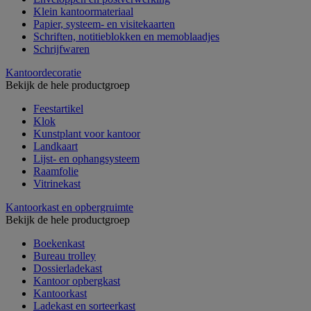
Klein kantoormateriaal
Papier, systeem- en visitekaarten
Schriften, notitieblokken en memoblaadjes
Schrijfwaren
Kantoordecoratie
Bekijk de hele productgroep
Feestartikel
Klok
Kunstplant voor kantoor
Landkaart
Lijst- en ophangsysteem
Raamfolie
Vitrinekast
Kantoorkast en opbergruimte
Bekijk de hele productgroep
Boekenkast
Bureau trolley
Dossierladekast
Kantoor opbergkast
Kantoorkast
Ladekast en sorteerkast