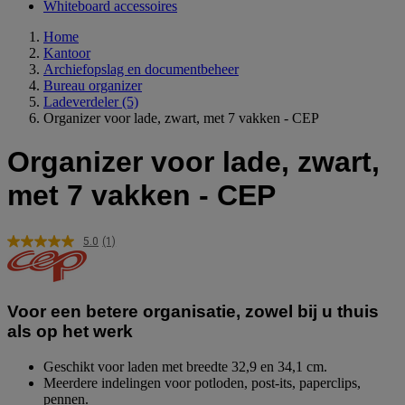
Whiteboard accessoires
Home
Kantoor
Archiefopslag en documentbeheer
Bureau organizer
Ladeverdeler
(5)
Organizer voor lade, zwart, met 7 vakken - CEP
Organizer voor lade, zwart,
met 7 vakken - CEP
5.0
(1)
Lees
1
beoordeling.
Dezelfde
paginalink.
Voor een betere organisatie, zowel bij u thuis
als op het werk
Geschikt voor laden met breedte 32,9 en 34,1 cm.
Meerdere indelingen voor potloden, post-its, paperclips,
pennen.