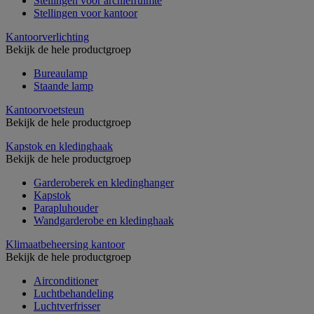
Stellingen voor archiefruimte
Stellingen voor kantoor
Kantoorverlichting
Bekijk de hele productgroep
Bureaulamp
Staande lamp
Kantoorvoetsteun
Bekijk de hele productgroep
Kapstok en kledinghaak
Bekijk de hele productgroep
Garderoberek en kledinghanger
Kapstok
Parapluhouder
Wandgarderobe en kledinghaak
Klimaatbeheersing kantoor
Bekijk de hele productgroep
Airconditioner
Luchtbehandeling
Luchtverfrisser