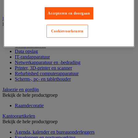
Geldkist
Valsgelddetectie en geldtelmachine
Accepteren en doorgaan
IT en multimedia
Bekijk de hele productgroep
Cookievoorkeuren
Accessoires voor pc, laptop en tablet
Computeraansluiting
Computertassen
Data opslag
IT-randapparatuur
Netwerkapparatuur en -bedrading
Printer, 3D-printer en scanner
Refurbished computerapparatuur
Scherm-, pc- en tablethouder
Jaloezie en gordijn
Bekijk de hele productgroep
Raamdecoratie
Kantoorartikelen
Bekijk de hele productgroep
Agenda, kalender en bureauonderleggers
Enveloppen en postverwerking