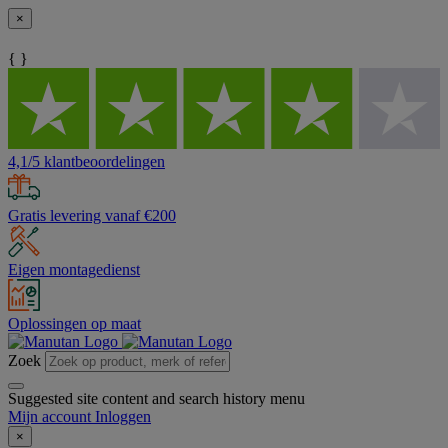
×
{ }
4,1/5 klantbeoordelingen
Gratis levering vanaf €200
Eigen montagedienst
Oplossingen op maat
Zoek
Suggested site content and search history menu
Mijn account
Inloggen
×