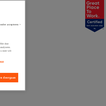
onder accepteren >
NOV 2025-NOV 2026
NL
 Met deze
analyseren.
 u meer wilt
onze
en doorgaan