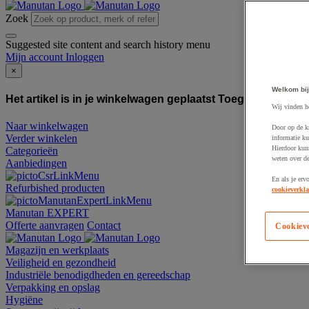
Zoek
Suggested site content and search history menu
Mijn account
Inloggen
×
Welkom bij
Het artikel is in je winkelwagen geplaatst
Toegevoegd aan
Wij vinden h
Naar winkelwagen
Door op de k
Verder winkelen
informatie ku
Hierdoor kun
Categorieën
weten over de
Aanbiedingen
En als je erv
Refurbished producten
cookieverkla
Manutan EXPERT
Offerte aanvragen
Contact
Cookiev
Magazijn en werkplaats
Veiligheid en gezondheid
Industriële benodigdheden en gereedschap
Verpakking en opslag
Hygiëne