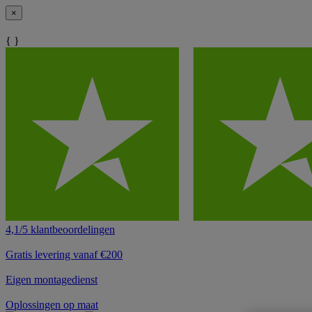
×
{ }
4,1/5 klantbeoordelingen
Gratis levering vanaf €200
Eigen montagedienst
Oplossingen op maat