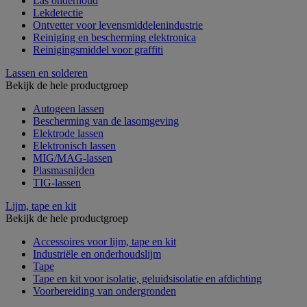
Las onderhoud
Lekdetectie
Ontvetter voor levensmiddelenindustrie
Reiniging en bescherming elektronica
Reinigingsmiddel voor graffiti
Lassen en solderen
Bekijk de hele productgroep
Autogeen lassen
Bescherming van de lasomgeving
Elektrode lassen
Elektronisch lassen
MIG/MAG-lassen
Plasmasnijden
TIG-lassen
Lijm, tape en kit
Bekijk de hele productgroep
Accessoires voor lijm, tape en kit
Industriële en onderhoudslijm
Tape
Tape en kit voor isolatie, geluidsisolatie en afdichting
Voorbereiding van ondergronden