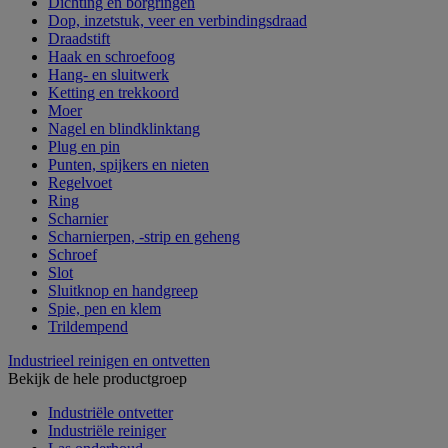
Dichting en borgringen
Dop, inzetstuk, veer en verbindingsdraad
Draadstift
Haak en schroefoog
Hang- en sluitwerk
Ketting en trekkoord
Moer
Nagel en blindklinktang
Plug en pin
Punten, spijkers en nieten
Regelvoet
Ring
Scharnier
Scharnierpen, -strip en geheng
Schroef
Slot
Sluitknop en handgreep
Spie, pen en klem
Trildempend
Industrieel reinigen en ontvetten
Bekijk de hele productgroep
Industriële ontvetter
Industriële reiniger