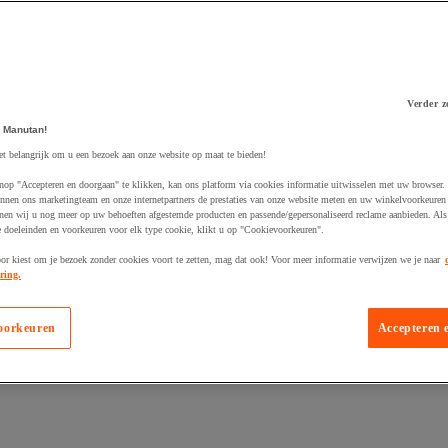
Verder z
 Manutan!
 winkelwagen
et belangrijk om u een bezoek aan onze website op maat te bieden!
nop "Accepteren en doorgaan" te klikken, kan ons platform via cookies informatie uitwisselen met uw browser.
nnen ons marketingteam en onze internetpartners de prestaties van onze website meten en uw winkelvoorkeuren 
nen wij u nog meer op uw behoeften afgestemde producten en passende/gepersonaliseerd reclame aanbieden. Als
 doeleinden en voorkeuren voor elk type cookie, klikt u op "Cookievoorkeuren".
oor kiest om je bezoek zonder cookies voort te zetten, mag dat ook! Voor meer informatie verwijzen we je naar
ring.
oorkeuren
Accepteren 