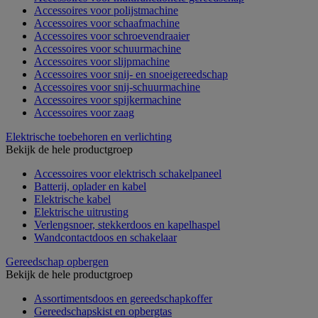
Accessoires voor polijstmachine
Accessoires voor schaafmachine
Accessoires voor schroevendraaier
Accessoires voor schuurmachine
Accessoires voor slijpmachine
Accessoires voor snij- en snoeigereedschap
Accessoires voor snij-schuurmachine
Accessoires voor spijkermachine
Accessoires voor zaag
Elektrische toebehoren en verlichting
Bekijk de hele productgroep
Accessoires voor elektrisch schakelpaneel
Batterij, oplader en kabel
Elektrische kabel
Elektrische uitrusting
Verlengsnoer, stekkerdoos en kapelhaspel
Wandcontactdoos en schakelaar
Gereedschap opbergen
Bekijk de hele productgroep
Assortimentsdoos en gereedschapkoffer
Gereedschapskist en opbergtas