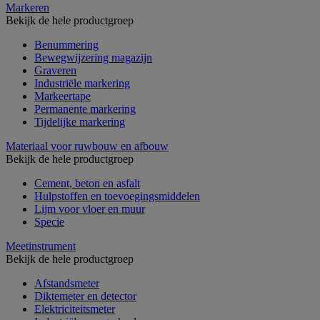
Markeren
Bekijk de hele productgroep
Benummering
Bewegwijzering magazijn
Graveren
Industriële markering
Markeertape
Permanente markering
Tijdelijke markering
Materiaal voor ruwbouw en afbouw
Bekijk de hele productgroep
Cement, beton en asfalt
Hulpstoffen en toevoegingsmiddelen
Lijm voor vloer en muur
Specie
Meetinstrument
Bekijk de hele productgroep
Afstandsmeter
Diktemeter en detector
Elektriciteitsmeter