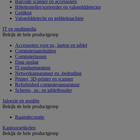
Barcode scanner en accessoires
Biljettenteller/sorteerder en valsgelddetector
Geldkist
Valsgelddetectie en geldtelmachine
IT en multimedia
Bekijk de hele productgroep
Accessoires voor pc, laptop en tablet
Computeraansluiting
Computertassen
Data opslag
IT-randapparatuur
Netwerkapparatuur en -bedrading
Printer, 3D-printer en scanner
Refurbished computerapparatuur
Scherm-, pc- en tablethouder
Jaloezie en gordijn
Bekijk de hele productgroep
Raamdecoratie
Kantoorartikelen
Bekijk de hele productgroep