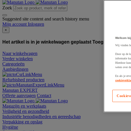
Zoek
Suggested site content and search history menu
Mijn account
Inloggen
×
Welkom bij
Het artikel is in je winkelwagen geplaatst
Toegevoegd aan
Wij vinden h
Naar winkelwagen
Door op de k
Verder winkelen
informatie ku
Hierdoor kun
Categorieën
weten over de
Aanbiedingen
En als je erv
Refurbished producten
cookieverkla
Manutan EXPERT
Offerte aanvragen
Contact
Cookiev
Magazijn en werkplaats
Veiligheid en gezondheid
Industriële benodigdheden en gereedschap
Verpakking en opslag
Hygiëne