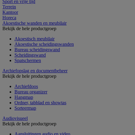
Sport en vrije tijd
Terrein
Kantoor
Horeca
Akoestische wanden en meubilair
Bekijk de hele productgroep
Akoestisch meubilair
Akoestische scheidingswanden
Bureau scheidingswand
Scheidingswand
Spatschermen
Archiefopslag en documentbeheer
Bekijk de hele productgroep
Archiefdoos
Bureau organizer
Hangmap
Ordner, tabblad en showtas
Sorteermap
Audiovisueel
Bekijk de hele productgroep
Aansluitingen audio en video