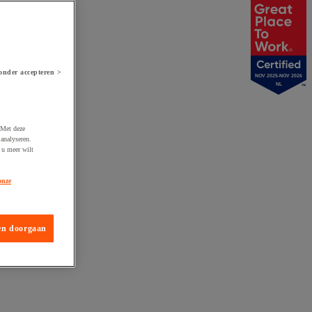
onder accepteren >
NOV 2025-NOV 2026
NL
 Met deze
analyseren.
 u meer wilt
onze
en doorgaan