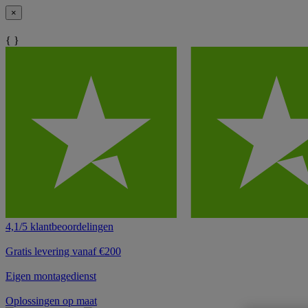
×
{ }
4,1/5 klantbeoordelingen
Gratis levering vanaf €200
Eigen montagedienst
Oplossingen op maat