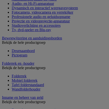
Audio- en Hi-Fi-apparatuur
Dynamisch en interactief weergavesysteem
Fotocamera, videocamera en verrekijker
Professionele audio en geluidsopname
Projectie en videoprojectie-apparatuur
Studioverlichting en accessoires
Tv, dvd-speler en Blu-ray
Bewegwijzering en aanduidingsborden
Bekijk de hele productgroep
Deurnaambord
Pictogram
Folderrek en -houder
Bekijk de hele productgroep
Folderrek
Mobiel folderrek
Tafel folderstandaard
Wandfolderhouder
Inname en beheer van geld
Bekijk de hele productgroep