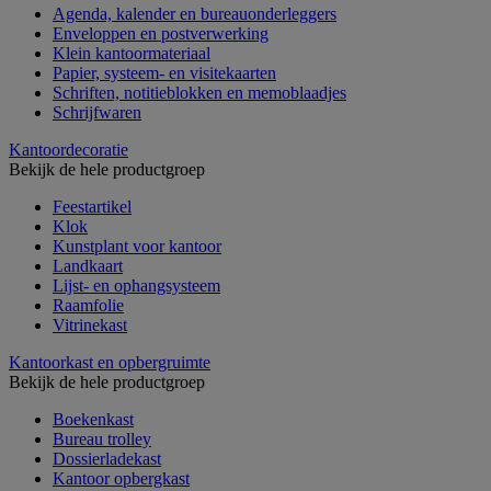
Agenda, kalender en bureauonderleggers
Enveloppen en postverwerking
Klein kantoormateriaal
Papier, systeem- en visitekaarten
Schriften, notitieblokken en memoblaadjes
Schrijfwaren
Kantoordecoratie
Bekijk de hele productgroep
Feestartikel
Klok
Kunstplant voor kantoor
Landkaart
Lijst- en ophangsysteem
Raamfolie
Vitrinekast
Kantoorkast en opbergruimte
Bekijk de hele productgroep
Boekenkast
Bureau trolley
Dossierladekast
Kantoor opbergkast