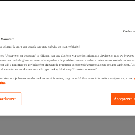
Verder z
 Manutan!
 winkelwagen
et belangrijk om u een bezoek aan onze website op maat te bieden!
nop "Accepteren en doorgaan" te klikken, kan ons platform via cookies informatie uitwisselen met uw browser.
nnen ons marketingteam en onze internetpartners de prestaties van onze website meten en uw winkelvoorkeuren 
nen wij u nog meer op uw behoeften afgestemde producten en passende/gepersonaliseerd reclame aanbieden. Als
 doeleinden en voorkeuren voor elk type cookie, klikt u op "Cookievoorkeuren".
oor kiest om je bezoek zonder cookies voort te zetten, mag dat ook! Voor meer informatie verwijzen we je naar
ring.
oorkeuren
Accepteren 