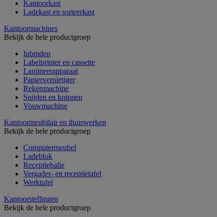
Kantoorkast
Ladekast en sorteerkast
Kantoormachines
Bekijk de hele productgroep
Inbinden
Labelprinter en cassette
Lamineerapparaat
Papiervernietiger
Rekenmachine
Snijden en knippen
Vouwmachine
Kantoormeubilair en thuiswerken
Bekijk de hele productgroep
Computermeubel
Ladeblok
Receptiebalie
Vergader- en receptietafel
Werktafel
Kantoorstellingen
Bekijk de hele productgroep