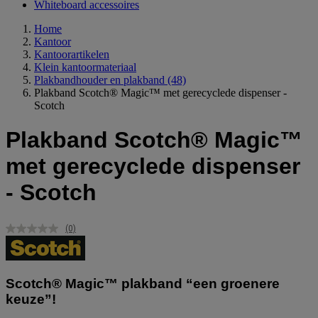
Whiteboard accessoires
Home
Kantoor
Kantoorartikelen
Klein kantoormateriaal
Plakbandhouder en plakband
(48)
Plakband Scotch® Magic™ met gerecyclede dispenser -
Scotch
Plakband Scotch® Magic™
met gerecyclede dispenser
- Scotch
(0)
Geen
scorewaarde.
Dezelfde
paginalink.
Scotch® Magic™ plakband “een groenere
keuze”!