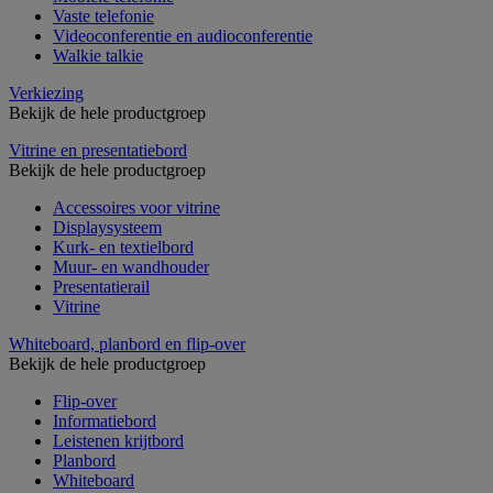
Vaste telefonie
Videoconferentie en audioconferentie
Walkie talkie
Verkiezing
Bekijk de hele productgroep
Vitrine en presentatiebord
Bekijk de hele productgroep
Accessoires voor vitrine
Displaysysteem
Kurk- en textielbord
Muur- en wandhouder
Presentatierail
Vitrine
Whiteboard, planbord en flip-over
Bekijk de hele productgroep
Flip-over
Informatiebord
Leistenen krijtbord
Planbord
Whiteboard