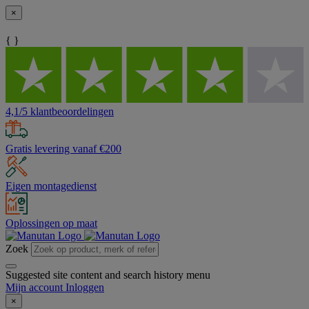
×
{ }
4,1/5 klantbeoordelingen
Gratis levering vanaf €200
Eigen montagedienst
Oplossingen op maat
Zoek
Suggested site content and search history menu
Mijn account
Inloggen
×