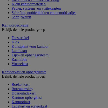
Klein kantoormateriaal
Papier, systeem- en visitekaarten
Schriften, notitieblokken en memoblaadjes
Schrijfwaren
Kantoordecoratie
Bekijk de hele productgroep
Feestartikel
Klok
Kunstplant voor kantoor
Landkaart
Lijst- en ophangsysteem
Raamfolie
Vitrinekast
Kantoorkast en opbergruimte
Bekijk de hele productgroep
Boekenkast
Bureau trolley
Dossierladekast
Kantoor opbergkast
Kantoorkast
Ladekast en sorteerkast