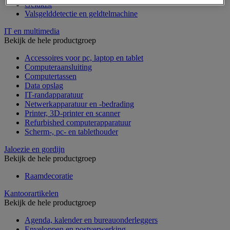
Geldkist
Valsgelddetectie en geldtelmachine
IT en multimedia
Bekijk de hele productgroep
Accessoires voor pc, laptop en tablet
Computeraansluiting
Computertassen
Data opslag
IT-randapparatuur
Netwerkapparatuur en -bedrading
Printer, 3D-printer en scanner
Refurbished computerapparatuur
Scherm-, pc- en tablethouder
Jaloezie en gordijn
Bekijk de hele productgroep
Raamdecoratie
Kantoorartikelen
Bekijk de hele productgroep
Agenda, kalender en bureauonderleggers
Enveloppen en postverwerking