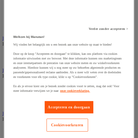
Dynamisch en interactief weergavesysteem
Fotocamera, videocamera en verrekijker
Professionele audio en geluidsopname
Projectie en videoprojectie-apparatuur
Studioverlichting en accessoires
Tv, dvd-speler en Blu-ray
Verder zonder accepteren >
Welkom bij Manutan!
Bewegwijzering en aanduidingsborden
Bekijk de hele productgroep
Wij vinden het belangrijk om u een bezoek aan onze website op maat te bieden!
Deurnaambord
Door op de knop "Accepteren en doorgaan" te klikken, kan ons platform via cookies
informatie uitwisselen met uw browser. Met deze informatie kunnen ons marketingteam
Pictogram
en onze internetpartners de prestaties van onze website meten en uw winkelvoorkeuren
analyseren. Hierdoor kunnen wij u nog meer op uw behoeften afgestemde producten en
Folderrek en -houder
passende/gepersonaliseerd reclame aanbieden. Als u meer wilt weten over de doeleinden
Bekijk de hele productgroep
en voorkeuren voor elk type cookie, klikt u op "Cookievoorkeuren".
Folderrek
En als je ervoor kiest om je bezoek zonder cookies voort te zetten, mag dat ook! Voor
meer informatie verwijzen we je naar
onze cookieverklaring.
Mobiel folderrek
Tafel folderstandaard
Wandfolderhouder
Accepteren en doorgaan
Inname en beheer van geld
Bekijk de hele productgroep
Cookievoorkeuren
Barcode scanner en accessoires
Biljettenteller/sorteerder en valsgelddetector