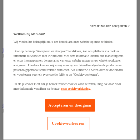
Accessoires voor schaafmachine
Accessoires voor schroevendraaier
Accessoires voor schuurmachine
Accessoires voor slijpmachine
Accessoires voor snij- en snoeigereedschap
Verder zonder accepteren >
Accessoires voor snij-schuurmachine
Accessoires voor spijkermachine
Welkom bij Manutan!
Accessoires voor zaag
Wij vinden het belangrijk om u een bezoek aan onze website op maat te bieden!
Elektrische toebehoren en verlichting
Door op de knop "Accepteren en doorgaan" te klikken, kan ons platform via cookies
Bekijk de hele productgroep
informatie uitwisselen met uw browser. Met deze informatie kunnen ons marketingteam
en onze internetpartners de prestaties van onze website meten en uw winkelvoorkeuren
analyseren. Hierdoor kunnen wij u nog meer op uw behoeften afgestemde producten en
Accessoires voor elektrisch schakelpaneel
passende/gepersonaliseerd reclame aanbieden. Als u meer wilt weten over de doeleinden
Batterij, oplader en kabel
en voorkeuren voor elk type cookie, klikt u op "Cookievoorkeuren".
Elektrische kabel
Elektrische uitrusting
En als je ervoor kiest om je bezoek zonder cookies voort te zetten, mag dat ook! Voor
Verlengsnoer, stekkerdoos en kapelhaspel
meer informatie verwijzen we je naar
onze cookieverklaring.
Wandcontactdoos en schakelaar
Gereedschap opbergen
Accepteren en doorgaan
Bekijk de hele productgroep
Assortimentsdoos en gereedschapkoffer
Cookievoorkeuren
Gereedschapskist en opbergtas
Gereedschapskoffer en versterkte kist
Verrijdbare werktafel