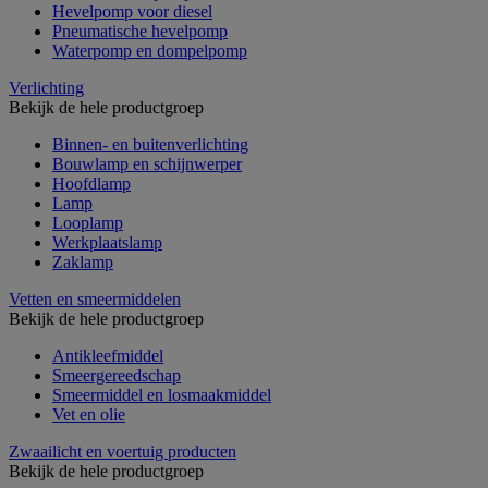
Hevelpomp voor diesel
Pneumatische hevelpomp
Waterpomp en dompelpomp
Verlichting
Bekijk de hele productgroep
Binnen- en buitenverlichting
Bouwlamp en schijnwerper
Hoofdlamp
Lamp
Looplamp
Werkplaatslamp
Zaklamp
Vetten en smeermiddelen
Bekijk de hele productgroep
Antikleefmiddel
Smeergereedschap
Smeermiddel en losmaakmiddel
Vet en olie
Zwaailicht en voertuig producten
Bekijk de hele productgroep