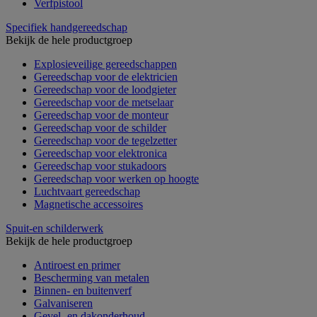
Verfpistool
Specifiek handgereedschap
Bekijk de hele productgroep
Explosieveilige gereedschappen
Gereedschap voor de elektricien
Gereedschap voor de loodgieter
Gereedschap voor de metselaar
Gereedschap voor de monteur
Gereedschap voor de schilder
Gereedschap voor de tegelzetter
Gereedschap voor elektronica
Gereedschap voor stukadoors
Gereedschap voor werken op hoogte
Luchtvaart gereedschap
Magnetische accessoires
Spuit-en schilderwerk
Bekijk de hele productgroep
Antiroest en primer
Bescherming van metalen
Binnen- en buitenverf
Galvaniseren
Gevel- en dakonderhoud