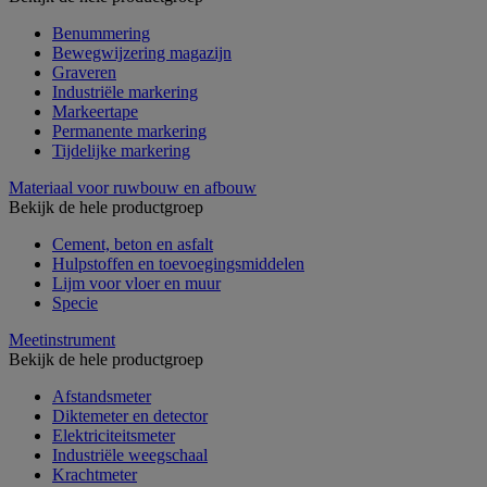
Benummering
Bewegwijzering magazijn
Graveren
Industriële markering
Markeertape
Permanente markering
Tijdelijke markering
Materiaal voor ruwbouw en afbouw
Bekijk de hele productgroep
Cement, beton en asfalt
Hulpstoffen en toevoegingsmiddelen
Lijm voor vloer en muur
Specie
Meetinstrument
Bekijk de hele productgroep
Afstandsmeter
Diktemeter en detector
Elektriciteitsmeter
Industriële weegschaal
Krachtmeter