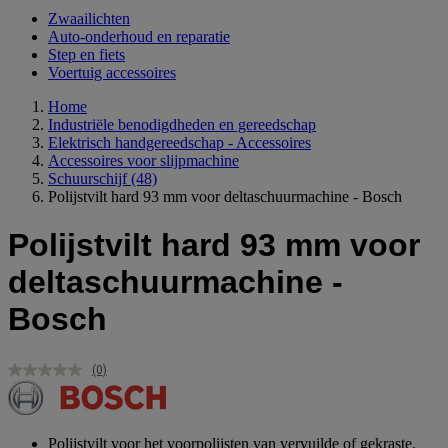
Zwaailichten
Auto-onderhoud en reparatie
Step en fiets
Voertuig accessoires
Home
Industriële benodigdheden en gereedschap
Elektrisch handgereedschap - Accessoires
Accessoires voor slijpmachine
Schuurschijf
(48)
Polijstvilt hard 93 mm voor deltaschuurmachine - Bosch
Polijstvilt hard 93 mm voor
deltaschuurmachine -
Bosch
(0)
Geen
scorewaarde.
Dezelfde
paginalink.
Polijstvilt voor het voorpolijsten van vervuilde of gekraste,