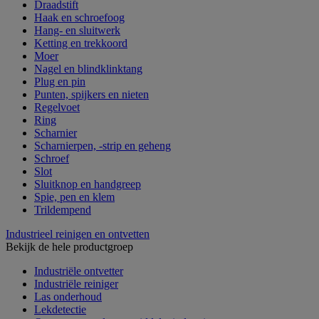
Draadstift
Haak en schroefoog
Hang- en sluitwerk
Ketting en trekkoord
Moer
Nagel en blindklinktang
Plug en pin
Punten, spijkers en nieten
Regelvoet
Ring
Scharnier
Scharnierpen, -strip en geheng
Schroef
Slot
Sluitknop en handgreep
Spie, pen en klem
Trildempend
Industrieel reinigen en ontvetten
Bekijk de hele productgroep
Industriële ontvetter
Industriële reiniger
Las onderhoud
Lekdetectie