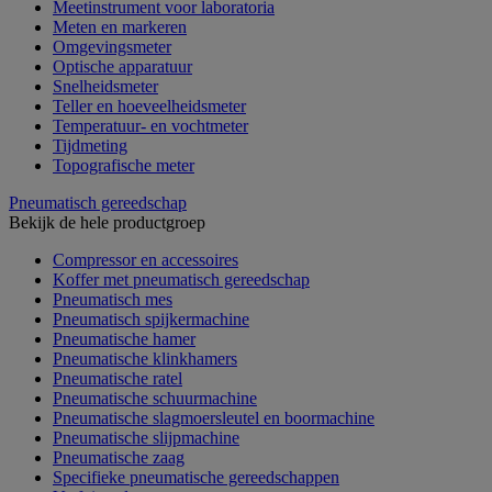
Meetinstrument voor laboratoria
Meten en markeren
Omgevingsmeter
Optische apparatuur
Snelheidsmeter
Teller en hoeveelheidsmeter
Temperatuur- en vochtmeter
Tijdmeting
Topografische meter
Pneumatisch gereedschap
Bekijk de hele productgroep
Compressor en accessoires
Koffer met pneumatisch gereedschap
Pneumatisch mes
Pneumatisch spijkermachine
Pneumatische hamer
Pneumatische klinkhamers
Pneumatische ratel
Pneumatische schuurmachine
Pneumatische slagmoersleutel en boormachine
Pneumatische slijpmachine
Pneumatische zaag
Specifieke pneumatische gereedschappen