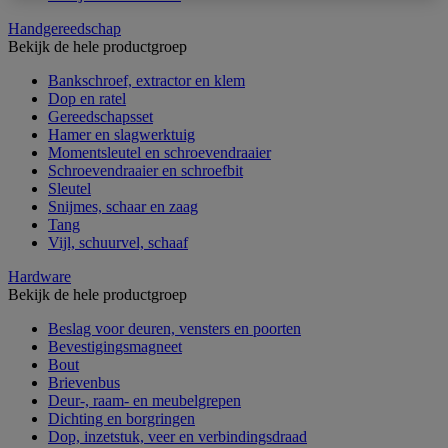
Handgereedschap
Bekijk de hele productgroep
Bankschroef, extractor en klem
Dop en ratel
Gereedschapsset
Hamer en slagwerktuig
Momentsleutel en schroevendraaier
Schroevendraaier en schroefbit
Sleutel
Snijmes, schaar en zaag
Tang
Vijl, schuurvel, schaaf
Hardware
Bekijk de hele productgroep
Beslag voor deuren, vensters en poorten
Bevestigingsmagneet
Bout
Brievenbus
Deur-, raam- en meubelgrepen
Dichting en borgringen
Dop, inzetstuk, veer en verbindingsdraad