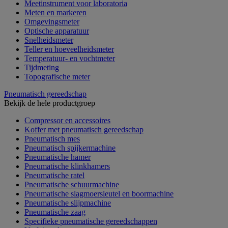
Meetinstrument voor laboratoria
Meten en markeren
Omgevingsmeter
Optische apparatuur
Snelheidsmeter
Teller en hoeveelheidsmeter
Temperatuur- en vochtmeter
Tijdmeting
Topografische meter
Pneumatisch gereedschap
Bekijk de hele productgroep
Compressor en accessoires
Koffer met pneumatisch gereedschap
Pneumatisch mes
Pneumatisch spijkermachine
Pneumatische hamer
Pneumatische klinkhamers
Pneumatische ratel
Pneumatische schuurmachine
Pneumatische slagmoersleutel en boormachine
Pneumatische slijpmachine
Pneumatische zaag
Specifieke pneumatische gereedschappen