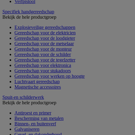
Verfpistool
Specifiek handgereedschap
Bekijk de hele productgroep
Explosieveilige gereedschappen
Gereedschap voor de elektricien
Gereedschap voor de loodgieter
Gereedschap voor de metselaar
Gereedschap voor de monteur
Gereedschap voor de schilder
Gereedschap voor de tegelzetter
Gereedschap voor elektronica
Gereedschap voor stukadoors
Gereedschap voor werken op hoogte
Luchtvaart gereedschap
Magnetische accessoires
Spuit-en schilderwerk
Bekijk de hele productgroep
Antiroest en primer
Bescherming van metalen
Binnen- en buitenverf
Galvaniseren
Gevel- en dakonderhoud