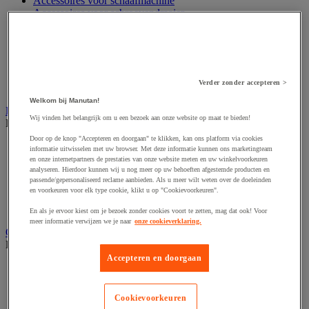
Accessoires voor schaafmachine
Accessoires voor schroevendraaier
Accessoires voor schuurmachine
Accessoires voor slijpmachine
Accessoires voor snij- en snoeigereedschap
Accessoires voor snij-schuurmachine
Accessoires voor spijkermachine
Verder zonder accepteren >
Accessoires voor zaag
Welkom bij Manutan!
Elektrische toebehoren en verlichting
Wij vinden het belangrijk om u een bezoek aan onze website op maat te bieden!
Bekijk de hele productgroep
Door op de knop "Accepteren en doorgaan" te klikken, kan ons platform via cookies
Accessoires voor elektrisch schakelpaneel
informatie uitwisselen met uw browser. Met deze informatie kunnen ons marketingteam
Batterij, oplader en kabel
en onze internetpartners de prestaties van onze website meten en uw winkelvoorkeuren
Elektrische kabel
analyseren. Hierdoor kunnen wij u nog meer op uw behoeften afgestemde producten en
passende/gepersonaliseerd reclame aanbieden. Als u meer wilt weten over de doeleinden
Elektrische uitrusting
en voorkeuren voor elk type cookie, klikt u op "Cookievoorkeuren".
Verlengsnoer, stekkerdoos en kapelhaspel
Wandcontactdoos en schakelaar
En als je ervoor kiest om je bezoek zonder cookies voort te zetten, mag dat ook! Voor
meer informatie verwijzen we je naar
onze cookieverklaring.
Gereedschap opbergen
Bekijk de hele productgroep
Accepteren en doorgaan
Assortimentsdoos en gereedschapkoffer
Gereedschapskist en opbergtas
Gereedschapskoffer en versterkte kist
Cookievoorkeuren
Verrijdbare werktafel