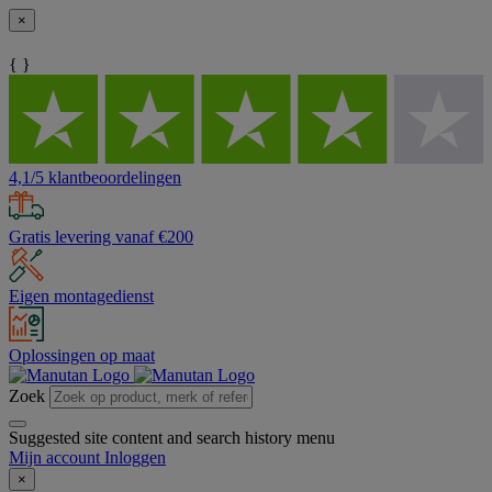
×
{ }
4,1/5 klantbeoordelingen
Gratis levering vanaf €200
Eigen montagedienst
Oplossingen op maat
Zoek
Suggested site content and search history menu
Mijn account
Inloggen
×