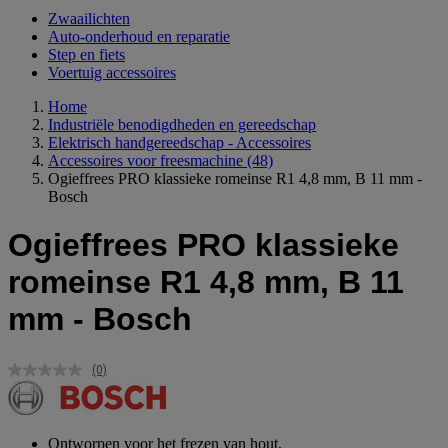
Zwaailichten
Auto-onderhoud en reparatie
Step en fiets
Voertuig accessoires
Home
Industriële benodigdheden en gereedschap
Elektrisch handgereedschap - Accessoires
Accessoires voor freesmachine
(48)
Ogieffrees PRO klassieke romeinse R1 4,8 mm, B 11 mm -
Bosch
Ogieffrees PRO klassieke
romeinse R1 4,8 mm, B 11
mm - Bosch
(0)
Geen
scorewaarde.
Dezelfde
paginalink.
Ontworpen voor het frezen van hout.