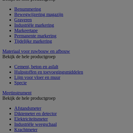
Benummering
Bewegwijzering magazijn
Graveren
Industriële markering
Markeertape
Permanente markering
Tijdelijke markering
Materiaal voor ruwbouw en afbouw
Bekijk de hele productgroep
Cement, beton en asfalt
Hulpstoffen en toevoegingsmiddelen
Lijm voor vloer en muur
Specie
Meetinstrument
Bekijk de hele productgroep
Afstandsmeter
Diktemeter en detector
Elektriciteitsmeter
Industriële weegschaal
Krachtmeter