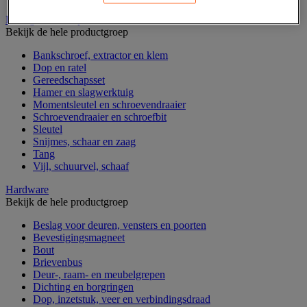
Handgereedschap
Bekijk de hele productgroep
Bankschroef, extractor en klem
Dop en ratel
Gereedschapsset
Hamer en slagwerktuig
Momentsleutel en schroevendraaier
Schroevendraaier en schroefbit
Sleutel
Snijmes, schaar en zaag
Tang
Vijl, schuurvel, schaaf
Hardware
Bekijk de hele productgroep
Beslag voor deuren, vensters en poorten
Bevestigingsmagneet
Bout
Brievenbus
Deur-, raam- en meubelgrepen
Dichting en borgringen
Dop, inzetstuk, veer en verbindingsdraad