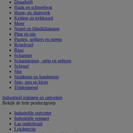
Draadstift
Haak en schroefoog
Hang- en sluitwerk
Ketting en trekkoord
Moer
Nagel en blindklinktang
Plug en pin
Punten, spijkers en nieten
Regelvoet
Ring
Scharnier
Scharnierpen, -strip en geheng
Schroef
Slot
Sluitknop en handgreep
Spie, pen en klem
Trildempend
Industrieel reinigen en ontvetten
Bekijk de hele productgroep
Industriële ontvetter
Industriële reiniger
Las onderhoud
Lekdetectie