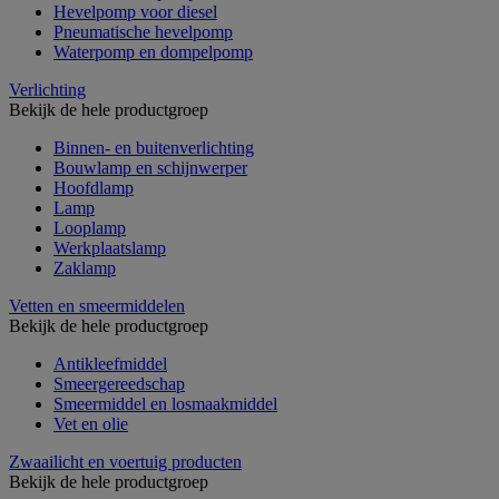
Hevelpomp voor diesel
Pneumatische hevelpomp
Waterpomp en dompelpomp
Verlichting
Bekijk de hele productgroep
Binnen- en buitenverlichting
Bouwlamp en schijnwerper
Hoofdlamp
Lamp
Looplamp
Werkplaatslamp
Zaklamp
Vetten en smeermiddelen
Bekijk de hele productgroep
Antikleefmiddel
Smeergereedschap
Smeermiddel en losmaakmiddel
Vet en olie
Zwaailicht en voertuig producten
Bekijk de hele productgroep