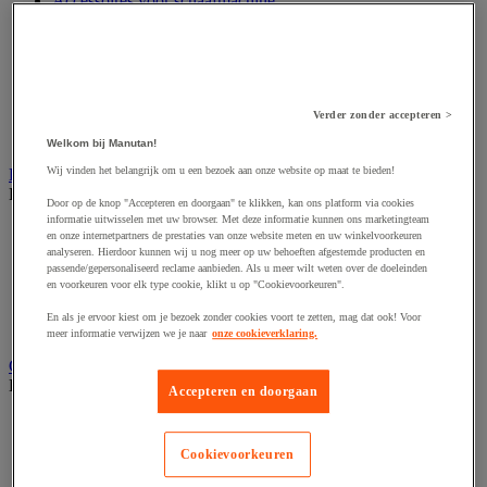
Accessoires voor schaafmachine
Accessoires voor schroevendraaier
Accessoires voor schuurmachine
Accessoires voor slijpmachine
Accessoires voor snij- en snoeigereedschap
Accessoires voor snij-schuurmachine
Accessoires voor spijkermachine
Verder zonder accepteren >
Accessoires voor zaag
Welkom bij Manutan!
Wij vinden het belangrijk om u een bezoek aan onze website op maat te bieden!
Elektrische toebehoren en verlichting
Bekijk de hele productgroep
Door op de knop "Accepteren en doorgaan" te klikken, kan ons platform via cookies
informatie uitwisselen met uw browser. Met deze informatie kunnen ons marketingteam
Accessoires voor elektrisch schakelpaneel
en onze internetpartners de prestaties van onze website meten en uw winkelvoorkeuren
Batterij, oplader en kabel
analyseren. Hierdoor kunnen wij u nog meer op uw behoeften afgestemde producten en
Elektrische kabel
passende/gepersonaliseerd reclame aanbieden. Als u meer wilt weten over de doeleinden
en voorkeuren voor elk type cookie, klikt u op "Cookievoorkeuren".
Elektrische uitrusting
Verlengsnoer, stekkerdoos en kapelhaspel
En als je ervoor kiest om je bezoek zonder cookies voort te zetten, mag dat ook! Voor
Wandcontactdoos en schakelaar
meer informatie verwijzen we je naar
onze cookieverklaring.
Gereedschap opbergen
Bekijk de hele productgroep
Accepteren en doorgaan
Assortimentsdoos en gereedschapkoffer
Gereedschapskist en opbergtas
Cookievoorkeuren
Gereedschapskoffer en versterkte kist
Verrijdbare werktafel