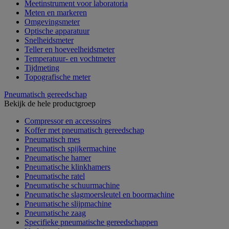
Meetinstrument voor laboratoria
Meten en markeren
Omgevingsmeter
Optische apparatuur
Snelheidsmeter
Teller en hoeveelheidsmeter
Temperatuur- en vochtmeter
Tijdmeting
Topografische meter
Pneumatisch gereedschap
Bekijk de hele productgroep
Compressor en accessoires
Koffer met pneumatisch gereedschap
Pneumatisch mes
Pneumatisch spijkermachine
Pneumatische hamer
Pneumatische klinkhamers
Pneumatische ratel
Pneumatische schuurmachine
Pneumatische slagmoersleutel en boormachine
Pneumatische slijpmachine
Pneumatische zaag
Specifieke pneumatische gereedschappen