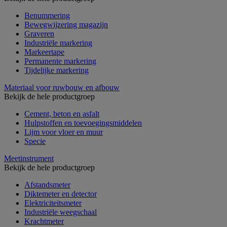
Benummering
Bewegwijzering magazijn
Graveren
Industriële markering
Markeertape
Permanente markering
Tijdelijke markering
Materiaal voor ruwbouw en afbouw
Bekijk de hele productgroep
Cement, beton en asfalt
Hulpstoffen en toevoegingsmiddelen
Lijm voor vloer en muur
Specie
Meetinstrument
Bekijk de hele productgroep
Afstandsmeter
Diktemeter en detector
Elektriciteitsmeter
Industriële weegschaal
Krachtmeter