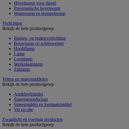
Hevelpomp voor diesel
Pneumatische hevelpomp
Waterpomp en dompelpomp
Verlichting
Bekijk de hele productgroep
Binnen- en buitenverlichting
Bouwlamp en schijnwerper
Hoofdlamp
Lamp
Looplamp
Werkplaatslamp
Zaklamp
Vetten en smeermiddelen
Bekijk de hele productgroep
Antikleefmiddel
Smeergereedschap
Smeermiddel en losmaakmiddel
Vet en olie
Zwaailicht en voertuig producten
Bekijk de hele productgroep