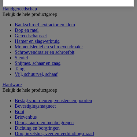
Handgereedschap
Bekijk de hele productgroep
Bankschroef, extractor en klem
Dop en ratel
Gereedschapsset
Hamer en slagwerktuig
Momentsleutel en schroevendraaier
Schroevendraaier en schroefbit
Sleutel
Snijmes, schaar en zaag
Tang
Vijl, schuurvel, schaaf
Hardware
Bekijk de hele productgroep
Beslag voor deuren, vensters en poorten
Bevestigingsmagneet
Bout
Brievenbus
Deur-, raam- en meubelgrepen
Dichting en borgringen
Dop, inzetstuk, veer en verbindingsdraad