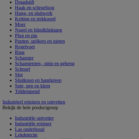
Draadstift
Haak en schroefoog
Hang- en sluitwerk
Ketting en trekkoord
Moer
Nagel en blindklinktang
Plug en pin
Punten, spijkers en nieten
Regelvoet
Ring
Scharnier
Scharnierpen, -strip en geheng
Schroef
Slot
Sluitknop en handgreep
Spie, pen en klem
Trildempend
Industrieel reinigen en ontvetten
Bekijk de hele productgroep
Industriële ontvetter
Industriële reiniger
Las onderhoud
Lekdetectie