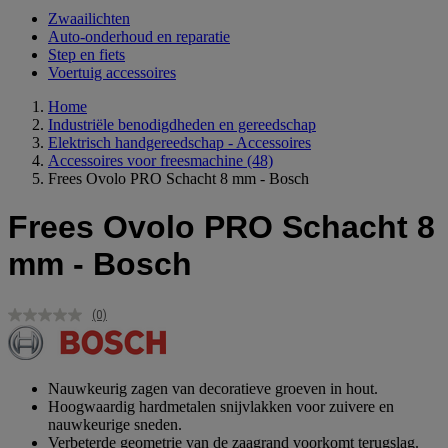
Zwaailichten
Auto-onderhoud en reparatie
Step en fiets
Voertuig accessoires
Home
Industriële benodigdheden en gereedschap
Elektrisch handgereedschap - Accessoires
Accessoires voor freesmachine
(48)
Frees Ovolo PRO Schacht 8 mm - Bosch
Frees Ovolo PRO Schacht 8
mm - Bosch
(0)
Geen
scorewaarde.
Dezelfde
paginalink.
Nauwkeurig zagen van decoratieve groeven in hout.
Hoogwaardig hardmetalen snijvlakken voor zuivere en
nauwkeurige sneden.
Verbeterde geometrie van de zaagrand voorkomt terugslag.