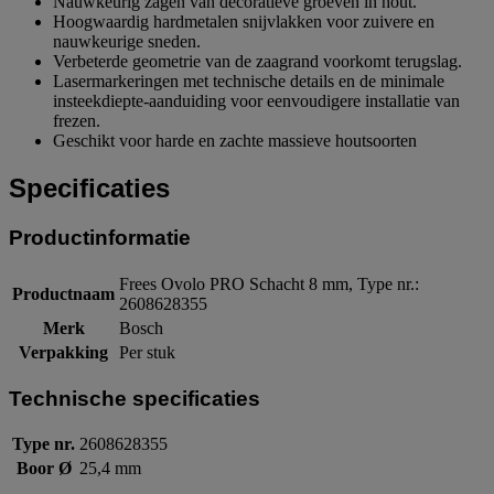
Nauwkeurig zagen van decoratieve groeven in hout.
Hoogwaardig hardmetalen snijvlakken voor zuivere en
nauwkeurige sneden.
Verbeterde geometrie van de zaagrand voorkomt terugslag.
Lasermarkeringen met technische details en de minimale
insteekdiepte-aanduiding voor eenvoudigere installatie van
frezen.
Geschikt voor harde en zachte massieve houtsoorten
Specificaties
Productinformatie
Frees Ovolo PRO Schacht 8 mm, Type nr.:
Productnaam
2608628355
Merk
Bosch
Verpakking
Per stuk
Technische specificaties
Type nr.
2608628355
Boor Ø
25,4 mm