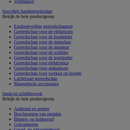
Verfpistool
Specifiek handgereedschap
Bekijk de hele productgroep
Explosieveilige gereedschappen
Gereedschap voor de elektricien
Gereedschap voor de loodgieter
Gereedschap voor de metselaar
Gereedschap voor de monteur
Gereedschap voor de schilder
Gereedschap voor de tegelzetter
Gereedschap voor elektronica
Gereedschap voor stukadoors
Gereedschap voor werken op hoogte
Luchtvaart gereedschap
Magnetische accessoires
Spuit-en schilderwerk
Bekijk de hele productgroep
Antiroest en primer
Bescherming van metalen
Binnen- en buitenverf
Galvaniseren
Gevel- en dakonderhoud