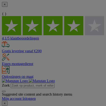
×
{ }
4,1/5 klantbeoordelingen
Gratis levering vanaf €200
Eigen montagedienst
Oplossingen op maat
Zoek
Suggested site content and search history menu
Mijn account
Inloggen
×