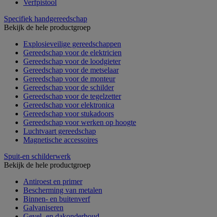
Verfpistool
Specifiek handgereedschap
Bekijk de hele productgroep
Explosieveilige gereedschappen
Gereedschap voor de elektricien
Gereedschap voor de loodgieter
Gereedschap voor de metselaar
Gereedschap voor de monteur
Gereedschap voor de schilder
Gereedschap voor de tegelzetter
Gereedschap voor elektronica
Gereedschap voor stukadoors
Gereedschap voor werken op hoogte
Luchtvaart gereedschap
Magnetische accessoires
Spuit-en schilderwerk
Bekijk de hele productgroep
Antiroest en primer
Bescherming van metalen
Binnen- en buitenverf
Galvaniseren
Gevel- en dakonderhoud