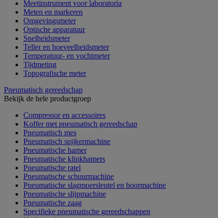
Meetinstrument voor laboratoria
Meten en markeren
Omgevingsmeter
Optische apparatuur
Snelheidsmeter
Teller en hoeveelheidsmeter
Temperatuur- en vochtmeter
Tijdmeting
Topografische meter
Pneumatisch gereedschap
Bekijk de hele productgroep
Compressor en accessoires
Koffer met pneumatisch gereedschap
Pneumatisch mes
Pneumatisch spijkermachine
Pneumatische hamer
Pneumatische klinkhamers
Pneumatische ratel
Pneumatische schuurmachine
Pneumatische slagmoersleutel en boormachine
Pneumatische slijpmachine
Pneumatische zaag
Specifieke pneumatische gereedschappen