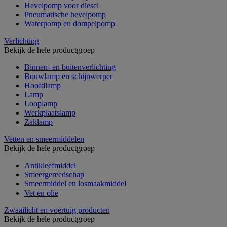
Hevelpomp voor diesel
Pneumatische hevelpomp
Waterpomp en dompelpomp
Verlichting
Bekijk de hele productgroep
Binnen- en buitenverlichting
Bouwlamp en schijnwerper
Hoofdlamp
Lamp
Looplamp
Werkplaatslamp
Zaklamp
Vetten en smeermiddelen
Bekijk de hele productgroep
Antikleefmiddel
Smeergereedschap
Smeermiddel en losmaakmiddel
Vet en olie
Zwaailicht en voertuig producten
Bekijk de hele productgroep