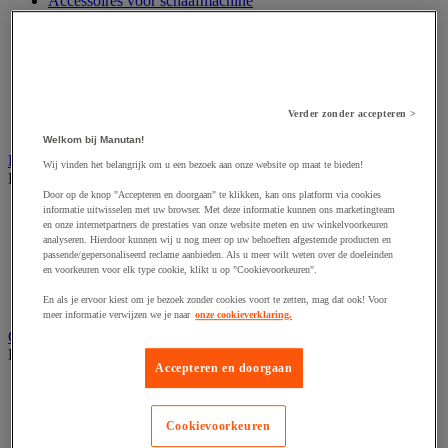
Accessoires voor schaafmachine
Accessoires voor schroevendraaier
Accessoires voor schuurmachine
Accessoires voor slijpmachine
Accessoires voor snij- en snoeigereedschap
Accessoires voor snij-schuurmachine
Accessoires voor spijkermachine
Verder zonder accepteren >
Accessoires voor zaag
Welkom bij Manutan!
Elektrische toebehoren en verlichting
Wij vinden het belangrijk om u een bezoek aan onze website op maat te bieden!
Bekijk de hele productgroep
Door op de knop "Accepteren en doorgaan" te klikken, kan ons platform via cookies
Accessoires voor elektrisch schakelpaneel
informatie uitwisselen met uw browser. Met deze informatie kunnen ons marketingteam
en onze internetpartners de prestaties van onze website meten en uw winkelvoorkeuren
Batterij, oplader en kabel
analyseren. Hierdoor kunnen wij u nog meer op uw behoeften afgestemde producten en
Elektrische kabel
passende/gepersonaliseerd reclame aanbieden. Als u meer wilt weten over de doeleinden
Elektrische uitrusting
en voorkeuren voor elk type cookie, klikt u op "Cookievoorkeuren".
Verlengsnoer, stekkerdoos en kapelhaspel
Wandcontactdoos en schakelaar
En als je ervoor kiest om je bezoek zonder cookies voort te zetten, mag dat ook! Voor
meer informatie verwijzen we je naar
onze cookieverklaring.
Gereedschap opbergen
Bekijk de hele productgroep
Accepteren en doorgaan
Assortimentsdoos en gereedschapkoffer
Gereedschapskist en opbergtas
Gereedschapskoffer en versterkte kist
Cookievoorkeuren
Verrijdbare werktafel