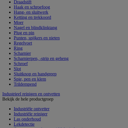
Draadstift
Haak en schroefoog
Hang- en sluitwerk
Ketting en trekkoord
Moer
Nagel en blindklinktang
Plug en pin
Punten, spijkers en nieten
Regelvoet
Ring
Scharnier
Scharnierpen, -strip en geheng
Schroef
Slot
Sluitknop en handgreep
Spie, pen en klem
Trildempend
Industrieel reinigen en ontvetten
Bekijk de hele productgroep
Industriële ontvetter
Industriële reiniger
Las onderhoud
Lekdetectie