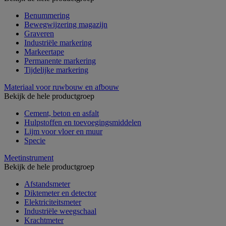
Benummering
Bewegwijzering magazijn
Graveren
Industriële markering
Markeertape
Permanente markering
Tijdelijke markering
Materiaal voor ruwbouw en afbouw
Bekijk de hele productgroep
Cement, beton en asfalt
Hulpstoffen en toevoegingsmiddelen
Lijm voor vloer en muur
Specie
Meetinstrument
Bekijk de hele productgroep
Afstandsmeter
Diktemeter en detector
Elektriciteitsmeter
Industriële weegschaal
Krachtmeter