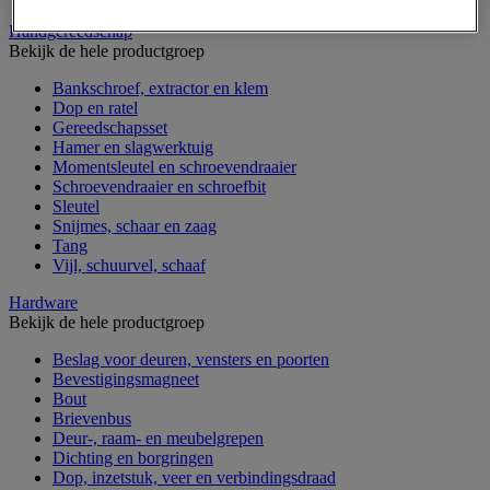
Handgereedschap
Bekijk de hele productgroep
Bankschroef, extractor en klem
Dop en ratel
Gereedschapsset
Hamer en slagwerktuig
Momentsleutel en schroevendraaier
Schroevendraaier en schroefbit
Sleutel
Snijmes, schaar en zaag
Tang
Vijl, schuurvel, schaaf
Hardware
Bekijk de hele productgroep
Beslag voor deuren, vensters en poorten
Bevestigingsmagneet
Bout
Brievenbus
Deur-, raam- en meubelgrepen
Dichting en borgringen
Dop, inzetstuk, veer en verbindingsdraad