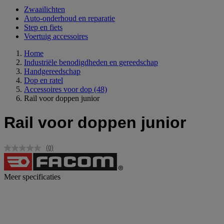
Zwaailichten
Auto-onderhoud en reparatie
Step en fiets
Voertuig accessoires
Home
Industriële benodigdheden en gereedschap
Handgereedschap
Dop en ratel
Accessoires voor dop
(48)
Rail voor doppen junior
Rail voor doppen junior
(0)
Geen
scorewaarde.
Dezelfde
paginalink.
Meer specificaties