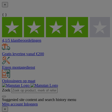
×
{ }
4,1/5 klantbeoordelingen
Gratis levering vanaf €200
Eigen montagedienst
Oplossingen op maat
Zoek
Suggested site content and search history menu
Mijn account
Inloggen
×