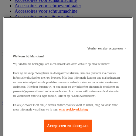
Accessoires voor schaafmachine
Accessoires voor schroevendraaier
Accessoires voor schuurmachine
Accessoires voor slijpmachine
Accessoires voor snij- en snoeigereedschap
Accessoires voor snij-schuurmachine
Accessoires voor spijkermachine
Accessoires voor zaag
Elektrische toebehoren en verlichting
Verder zonder accepteren >
Bekijk de hele productgroep
Welkom bij Manutan!
Accessoires voor elektrisch schakelpaneel
Wij vinden het belangrijk om u een bezoek aan onze website op maat te bieden!
Batterij, oplader en kabel
Door op de knop "Accepteren en doorgaan" te klikken, kan ons platform via cookies
Elektrische kabel
informatie uitwisselen met uw browser. Met deze informatie kunnen ons marketingteam
Elektrische uitrusting
en onze internetpartners de prestaties van onze website meten en uw winkelvoorkeuren
Verlengsnoer, stekkerdoos en kapelhaspel
analyseren. Hierdoor kunnen wij u nog meer op uw behoeften afgestemde producten en
Wandcontactdoos en schakelaar
passende/gepersonaliseerd reclame aanbieden. Als u meer wilt weten over de doeleinden
en voorkeuren voor elk type cookie, klikt u op "Cookievoorkeuren".
Gereedschap opbergen
En als je ervoor kiest om je bezoek zonder cookies voort te zetten, mag dat ook! Voor
Bekijk de hele productgroep
meer informatie verwijzen we je naar
onze cookieverklaring.
Assortimentsdoos en gereedschapkoffer
Gereedschapskist en opbergtas
Accepteren en doorgaan
Gereedschapskoffer en versterkte kist
Verrijdbare werktafel