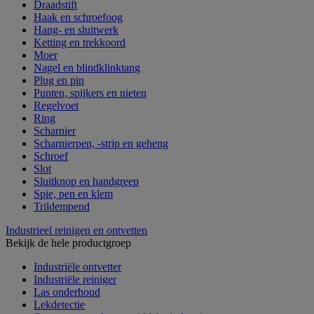
Draadstift
Haak en schroefoog
Hang- en sluitwerk
Ketting en trekkoord
Moer
Nagel en blindklinktang
Plug en pin
Punten, spijkers en nieten
Regelvoet
Ring
Scharnier
Scharnierpen, -strip en geheng
Schroef
Slot
Sluitknop en handgreep
Spie, pen en klem
Trildempend
Industrieel reinigen en ontvetten
Bekijk de hele productgroep
Industriële ontvetter
Industriële reiniger
Las onderhoud
Lekdetectie