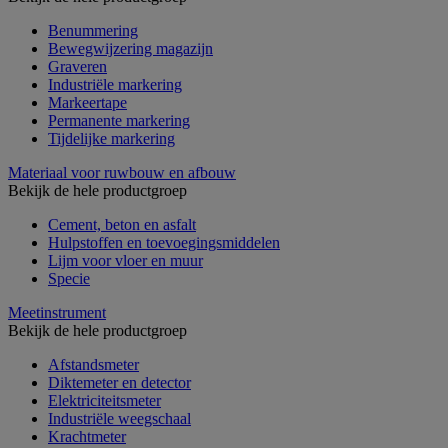
Benummering
Bewegwijzering magazijn
Graveren
Industriële markering
Markeertape
Permanente markering
Tijdelijke markering
Materiaal voor ruwbouw en afbouw
Bekijk de hele productgroep
Cement, beton en asfalt
Hulpstoffen en toevoegingsmiddelen
Lijm voor vloer en muur
Specie
Meetinstrument
Bekijk de hele productgroep
Afstandsmeter
Diktemeter en detector
Elektriciteitsmeter
Industriële weegschaal
Krachtmeter