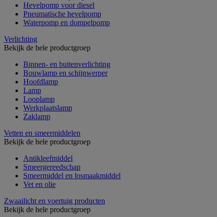
Hevelpomp voor diesel
Pneumatische hevelpomp
Waterpomp en dompelpomp
Verlichting
Bekijk de hele productgroep
Binnen- en buitenverlichting
Bouwlamp en schijnwerper
Hoofdlamp
Lamp
Looplamp
Werkplaatslamp
Zaklamp
Vetten en smeermiddelen
Bekijk de hele productgroep
Antikleefmiddel
Smeergereedschap
Smeermiddel en losmaakmiddel
Vet en olie
Zwaailicht en voertuig producten
Bekijk de hele productgroep