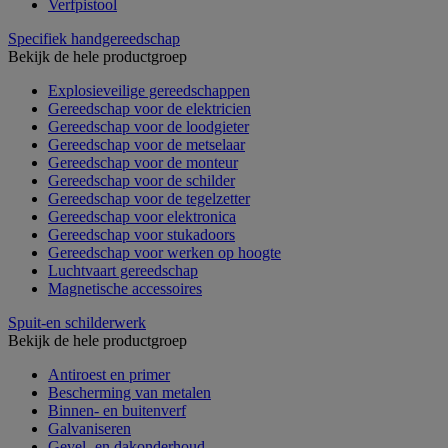
Verfpistool
Specifiek handgereedschap
Bekijk de hele productgroep
Explosieveilige gereedschappen
Gereedschap voor de elektricien
Gereedschap voor de loodgieter
Gereedschap voor de metselaar
Gereedschap voor de monteur
Gereedschap voor de schilder
Gereedschap voor de tegelzetter
Gereedschap voor elektronica
Gereedschap voor stukadoors
Gereedschap voor werken op hoogte
Luchtvaart gereedschap
Magnetische accessoires
Spuit-en schilderwerk
Bekijk de hele productgroep
Antiroest en primer
Bescherming van metalen
Binnen- en buitenverf
Galvaniseren
Gevel- en dakonderhoud