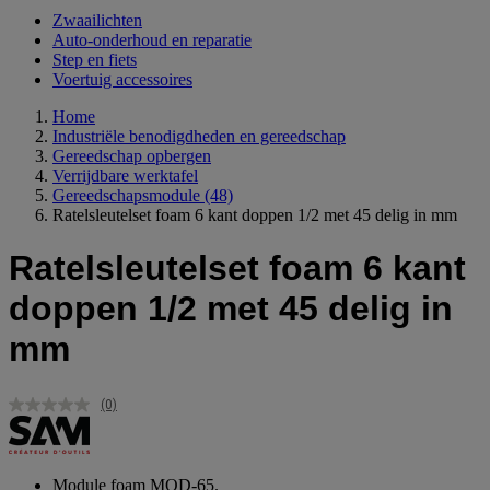
Zwaailichten
Auto-onderhoud en reparatie
Step en fiets
Voertuig accessoires
Home
Industriële benodigdheden en gereedschap
Gereedschap opbergen
Verrijdbare werktafel
Gereedschapsmodule
(48)
Ratelsleutelset foam 6 kant doppen 1/2 met 45 delig in mm
Ratelsleutelset foam 6 kant
doppen 1/2 met 45 delig in
mm
(0)
Geen
scorewaarde.
Dezelfde
paginalink.
Module foam MOD-65.