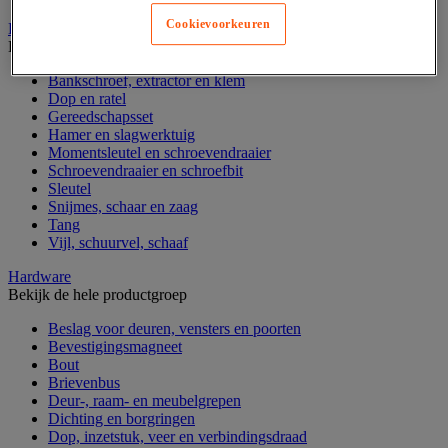
Cookievoorkeuren
Handgereedschap
Bekijk de hele productgroep
Bankschroef, extractor en klem
Dop en ratel
Gereedschapsset
Hamer en slagwerktuig
Momentsleutel en schroevendraaier
Schroevendraaier en schroefbit
Sleutel
Snijmes, schaar en zaag
Tang
Vijl, schuurvel, schaaf
Hardware
Bekijk de hele productgroep
Beslag voor deuren, vensters en poorten
Bevestigingsmagneet
Bout
Brievenbus
Deur-, raam- en meubelgrepen
Dichting en borgringen
Dop, inzetstuk, veer en verbindingsdraad