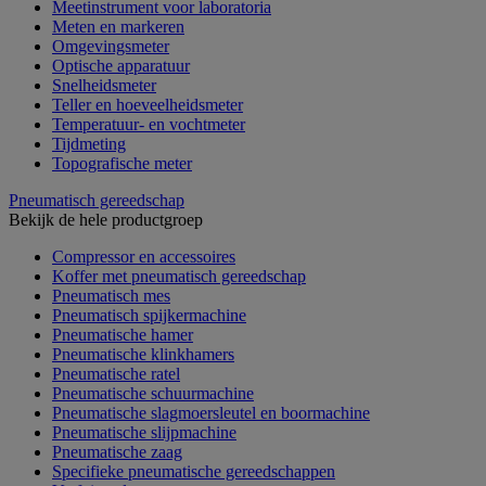
Meetinstrument voor laboratoria
Meten en markeren
Omgevingsmeter
Optische apparatuur
Snelheidsmeter
Teller en hoeveelheidsmeter
Temperatuur- en vochtmeter
Tijdmeting
Topografische meter
Pneumatisch gereedschap
Bekijk de hele productgroep
Compressor en accessoires
Koffer met pneumatisch gereedschap
Pneumatisch mes
Pneumatisch spijkermachine
Pneumatische hamer
Pneumatische klinkhamers
Pneumatische ratel
Pneumatische schuurmachine
Pneumatische slagmoersleutel en boormachine
Pneumatische slijpmachine
Pneumatische zaag
Specifieke pneumatische gereedschappen