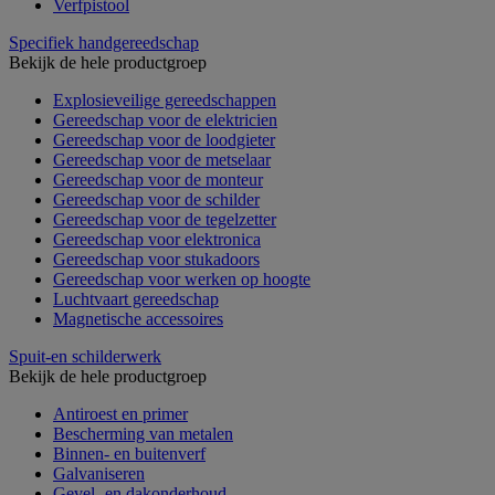
Verfpistool
Specifiek handgereedschap
Bekijk de hele productgroep
Explosieveilige gereedschappen
Gereedschap voor de elektricien
Gereedschap voor de loodgieter
Gereedschap voor de metselaar
Gereedschap voor de monteur
Gereedschap voor de schilder
Gereedschap voor de tegelzetter
Gereedschap voor elektronica
Gereedschap voor stukadoors
Gereedschap voor werken op hoogte
Luchtvaart gereedschap
Magnetische accessoires
Spuit-en schilderwerk
Bekijk de hele productgroep
Antiroest en primer
Bescherming van metalen
Binnen- en buitenverf
Galvaniseren
Gevel- en dakonderhoud