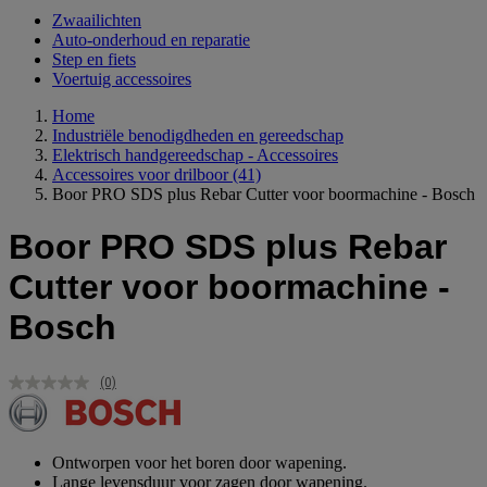
Zwaailichten
Auto-onderhoud en reparatie
Step en fiets
Voertuig accessoires
Home
Industriële benodigdheden en gereedschap
Elektrisch handgereedschap - Accessoires
Accessoires voor drilboor
(41)
Boor PRO SDS plus Rebar Cutter voor boormachine - Bosch
Boor PRO SDS plus Rebar
Cutter voor boormachine -
Bosch
(0)
Geen
scorewaarde.
Dezelfde
paginalink.
Ontworpen voor het boren door wapening.
Lange levensduur voor zagen door wapening.