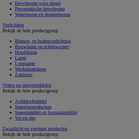
Hevelpomp voor diesel
Pneumatische hevelpomp
Waterpomp en dompelpomp
Verlichting
Bekijk de hele productgroep
Binnen- en buitenverlichting
Bouwlamp en schijnwerper
Hoofdlamp
Lamp
Looplamp
Werkplaatslamp
Zaklamp
Vetten en smeermiddelen
Bekijk de hele productgroep
Antikleefmiddel
Smeergereedschap
Smeermiddel en losmaakmiddel
Vet en olie
Zwaailicht en voertuig producten
Bekijk de hele productgroep