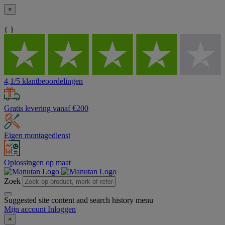
×
{ }
4,1/5 klantbeoordelingen
Gratis levering vanaf €200
Eigen montagedienst
Oplossingen op maat
Zoek
Suggested site content and search history menu
Mijn account
Inloggen
×