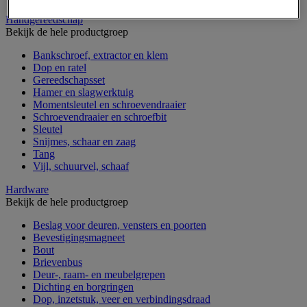
Handgereedschap
Bekijk de hele productgroep
Bankschroef, extractor en klem
Dop en ratel
Gereedschapsset
Hamer en slagwerktuig
Momentsleutel en schroevendraaier
Schroevendraaier en schroefbit
Sleutel
Snijmes, schaar en zaag
Tang
Vijl, schuurvel, schaaf
Hardware
Bekijk de hele productgroep
Beslag voor deuren, vensters en poorten
Bevestigingsmagneet
Bout
Brievenbus
Deur-, raam- en meubelgrepen
Dichting en borgringen
Dop, inzetstuk, veer en verbindingsdraad