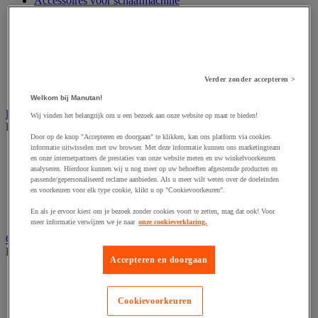
Accessoires voor schaafmachine
Accessoires voor schroevendraaier
Accessoires voor schuurmachine
Accessoires voor slijpmachine
Accessoires voor snij- en snoeigereedschap
Accessoires voor snij-schuurmachine
Accessoires voor spijkermachine
Verder zonder accepteren >
Accessoires voor zaag
Welkom bij Manutan!
Elektrische toebehoren en verlichting
Wij vinden het belangrijk om u een bezoek aan onze website op maat te bieden!
Bekijk de hele productgroep
Door op de knop "Accepteren en doorgaan" te klikken, kan ons platform via cookies
informatie uitwisselen met uw browser. Met deze informatie kunnen ons marketingteam
Accessoires voor elektrisch schakelpaneel
en onze internetpartners de prestaties van onze website meten en uw winkelvoorkeuren
Batterij, oplader en kabel
analyseren. Hierdoor kunnen wij u nog meer op uw behoeften afgestemde producten en
Elektrische kabel
passende/gepersonaliseerd reclame aanbieden. Als u meer wilt weten over de doeleinden
Elektrische uitrusting
en voorkeuren voor elk type cookie, klikt u op "Cookievoorkeuren".
Verlengsnoer, stekkerdoos en kapelhaspel
En als je ervoor kiest om je bezoek zonder cookies voort te zetten, mag dat ook! Voor
Wandcontactdoos en schakelaar
meer informatie verwijzen we je naar
onze cookieverklaring.
Gereedschap opbergen
Bekijk de hele productgroep
Accepteren en doorgaan
Assortimentsdoos en gereedschapkoffer
Gereedschapskist en opbergtas
Gereedschapskoffer en versterkte kist
Cookievoorkeuren
Verrijdbare werktafel