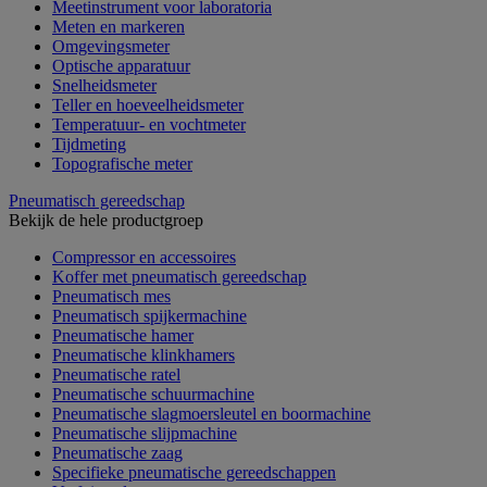
Meetinstrument voor laboratoria
Meten en markeren
Omgevingsmeter
Optische apparatuur
Snelheidsmeter
Teller en hoeveelheidsmeter
Temperatuur- en vochtmeter
Tijdmeting
Topografische meter
Pneumatisch gereedschap
Bekijk de hele productgroep
Compressor en accessoires
Koffer met pneumatisch gereedschap
Pneumatisch mes
Pneumatisch spijkermachine
Pneumatische hamer
Pneumatische klinkhamers
Pneumatische ratel
Pneumatische schuurmachine
Pneumatische slagmoersleutel en boormachine
Pneumatische slijpmachine
Pneumatische zaag
Specifieke pneumatische gereedschappen