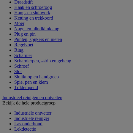
Draadstift
Haak en schroefoog
Hang- en sluitwerk
Ketting en trekkoord
Moer
Nagel en blindklinktang
Plug en pin
Punten, spijkers en nieten
Regelvoet
Ring
Scharnier
Scharnierpen, -strip en geheng
Schroef
Slot
Sluitknop en handgreep
Spie, pen en klem
Trildempend
Industrieel reinigen en ontvetten
Bekijk de hele productgroep
Industriële ontvetter
Industriële reiniger
Las onderhoud
Lekdetectie