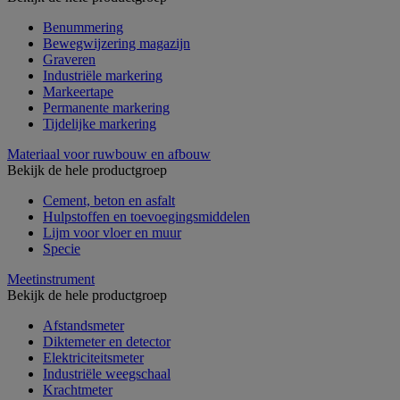
Benummering
Bewegwijzering magazijn
Graveren
Industriële markering
Markeertape
Permanente markering
Tijdelijke markering
Materiaal voor ruwbouw en afbouw
Bekijk de hele productgroep
Cement, beton en asfalt
Hulpstoffen en toevoegingsmiddelen
Lijm voor vloer en muur
Specie
Meetinstrument
Bekijk de hele productgroep
Afstandsmeter
Diktemeter en detector
Elektriciteitsmeter
Industriële weegschaal
Krachtmeter