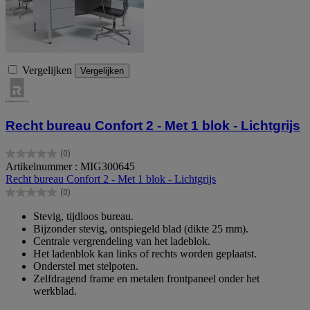
Vergelijken
Vergelijken
Recht bureau Confort 2 - Met 1 blok - Lichtgrijs
(0)
0.0
Artikelnummer : MIG300645
van
Recht bureau Confort 2 - Met 1 blok - Lichtgrijs
de
(0)
5
0.0
sterren.
van
Stevig, tijdloos bureau.
de
Bijzonder stevig, ontspiegeld blad (dikte 25 mm).
5
Centrale vergrendeling van het ladeblok.
sterren.
Het ladenblok kan links of rechts worden geplaatst.
Onderstel met stelpoten.
Zelfdragend frame en metalen frontpaneel onder het
werkblad.