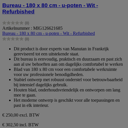
Bureau - 180 x 80 cm - u-poten - Wit -
Refurbished
(0)
0.0
Artikelnummer : MIG126621685
van
Bureau - 180 x 80 cm - u-poten - Wit - Refurbished
de
(0)
5
0.0
sterren.
van
Dit product is door experts van Manutan in Frankrijk
de
gereviseerd tot een uitstekende staat.
5
Dit bureau is eenvoudig, praktisch en duurzaam en past zich
sterren.
aan al uw behoeften aan om dagelijks comfortabel te werken
Blad van 180 x 80 cm voor een comfortabele werkruimte
voor uw professionele benodigdheden.
Stabiel ontwerp met robuust onderstel voor betrouwbaarheid
bij intensief dagelijks gebruik.
Houten blad, onderhoudsvriendelijk en ontworpen om lang
mee te gaan.
Het moderne ontwerp is geschikt voor alle toepassingen en
past in elk interieur.
€ 250,00
excl. BTW
€ 302,50 incl. BTW