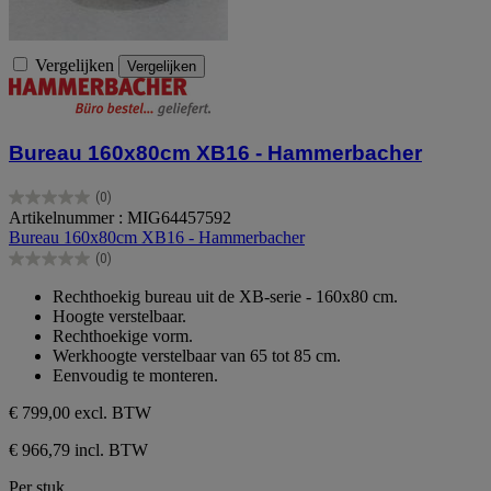
Vergelijken
Vergelijken
Bureau 160x80cm XB16 - Hammerbacher
(0)
0.0
Artikelnummer : MIG64457592
van
Bureau 160x80cm XB16 - Hammerbacher
de
(0)
5
0.0
sterren.
van
Rechthoekig bureau uit de XB-serie - 160x80 cm.
de
Hoogte verstelbaar.
5
Rechthoekige vorm.
sterren.
Werkhoogte verstelbaar van 65 tot 85 cm.
Eenvoudig te monteren.
€ 799,00
excl. BTW
€ 966,79 incl. BTW
Per stuk