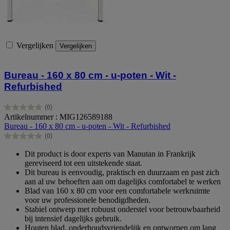
Vergelijken
Vergelijken
Bureau - 160 x 80 cm - u-poten - Wit -
Refurbished
(0)
0.0
Artikelnummer : MIG126589188
van
Bureau - 160 x 80 cm - u-poten - Wit - Refurbished
de
(0)
5
0.0
sterren.
van
Dit product is door experts van Manutan in Frankrijk
de
gereviseerd tot een uitstekende staat.
5
Dit bureau is eenvoudig, praktisch en duurzaam en past zich
sterren.
aan al uw behoeften aan om dagelijks comfortabel te werken
Blad van 160 x 80 cm voor een comfortabele werkruimte
voor uw professionele benodigdheden.
Stabiel ontwerp met robuust onderstel voor betrouwbaarheid
bij intensief dagelijks gebruik.
Houten blad, onderhoudsvriendelijk en ontworpen om lang