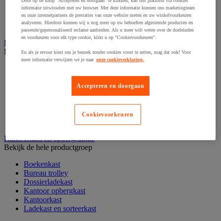
Door op de knop "Accepteren en doorgaan" te klikken, kan ons platform via cookies
Papier, systeem- en visitekaarten
informatie uitwisselen met uw browser. Met deze informatie kunnen ons marketingteam
en onze internetpartners de prestaties van onze website meten en uw winkelvoorkeuren
Schriften, notitieblokken en memoblaadjes
analyseren. Hierdoor kunnen wij u nog meer op uw behoeften afgestemde producten en
Schrijfwaren
passende/gepersonaliseerd reclame aanbieden. Als u meer wilt weten over de doeleinden
en voorkeuren voor elk type cookie, klikt u op "Cookievoorkeuren".
Kantoordecoratie
Bekijk de hele productgroep
En als je ervoor kiest om je bezoek zonder cookies voort te zetten, mag dat ook! Voor
meer informatie verwijzen we je naar
onze cookieverklaring.
Feestartikel
Klok
Kunstplant voor kantoor
Accepteren en doorgaan
Landkaart
Lijst- en ophangsysteem
Raamfolie
Cookievoorkeuren
Vitrinekast
Kantoorkast en opbergruimte
Bekijk de hele productgroep
Boekenkast
Bureau trolley
Dossierladekast
Kantoor opbergkast
Kantoorkast
Ladekast en sorteerkast