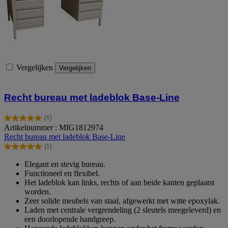
Vergelijken
Vergelijken
Recht bureau met ladeblok Base-Line
(1)
5.0
Artikelnummer : MIG1812974
van
Recht bureau met ladeblok Base-Line
de
(1)
5
5.0
sterren.
van
Elegant en stevig bureau.
1
de
Functioneel en flexibel.
beoordeling
5
Het ladeblok kan links, rechts of aan beide kanten geplaatst
sterren.
worden.
1
Zeer solide meubels van staal, afgewerkt met witte epoxylak.
beoordeling
Laden met centrale vergrendeling (2 sleutels meegeleverd) en
een doorlopende handgreep.