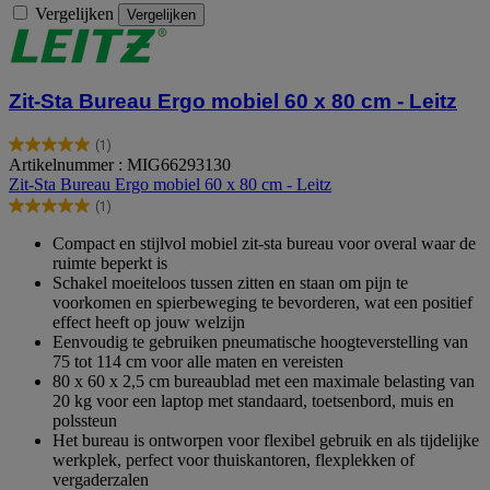
Vergelijken
Vergelijken
Zit-Sta Bureau Ergo mobiel 60 x 80 cm - Leitz
(1)
5.0
Artikelnummer : MIG66293130
van
Zit-Sta Bureau Ergo mobiel 60 x 80 cm - Leitz
de
(1)
5
5.0
sterren.
van
Compact en stijlvol mobiel zit-sta bureau voor overal waar de
1
de
ruimte beperkt is
beoordeling
5
Schakel moeiteloos tussen zitten en staan om pijn te
sterren.
voorkomen en spierbeweging te bevorderen, wat een positief
1
effect heeft op jouw welzijn
beoordeling
Eenvoudig te gebruiken pneumatische hoogteverstelling van
75 tot 114 cm voor alle maten en vereisten
80 x 60 x 2,5 cm bureaublad met een maximale belasting van
20 kg voor een laptop met standaard, toetsenbord, muis en
polssteun
Het bureau is ontworpen voor flexibel gebruik en als tijdelijke
werkplek, perfect voor thuiskantoren, flexplekken of
vergaderzalen