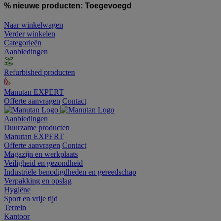
% nieuwe producten:
Toegevoegd
Naar winkelwagen
Verder winkelen
Categorieën
Aanbiedingen
Refurbished producten
Manutan EXPERT
Offerte aanvragen
Contact
Aanbiedingen
Duurzame producten
Manutan EXPERT
Offerte aanvragen
Contact
Magazijn en werkplaats
Veiligheid en gezondheid
Industriële benodigdheden en gereedschap
Verpakking en opslag
Hygiëne
Sport en vrije tijd
Terrein
Kantoor