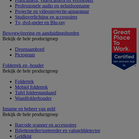
Fotocamera, videocamera en verrekijker
Professionele audio en geluidsopname
Projectie en videoprojectie-apparatuur
Studioverlichting en accessoires
Tv, dvd-speler en Blu-ray
Bewegwijzering en aanduidingsborden
Bekijk de hele productgroep
Deurnaambord
Pictogram
NOV 2025-NOV 2026
Folderrek en -houder
NL
Bekijk de hele productgroep
Folderrek
Mobiel folderrek
Tafel folderstandaard
Wandfolderhouder
Inname en beheer van geld
Bekijk de hele productgroep
Barcode scanner en accessoires
Biljettenteller/sorteerder en valsgelddetector
Geldkist