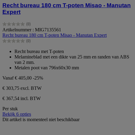
Recht bureau 180 cm T-poten Misao - Manutan
Expert
(0)
0.0
Artikelnummer : MIG7135561
van
Recht bureau 180 cm T-poten Misao - Manutan Expert
de
(0)
5
0.0
sterren.
van
Recht bureau met T-poten
de
Melamineblad met een dikte van 25 mm en randen van ABS
5
van 2 mm.
sterren.
Metalen poot van 796x60x30 mm
Vanaf
€ 405,00
-25%
€ 303,75
excl. BTW
€ 367,54 incl. BTW
Per stuk
Bekijk 6 opties
Dit artikel is momenteel niet beschikbaar