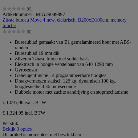
(0)
0.0
Artikelnummer : MIG29049897
van
Zit/sta bureau Move 4 new, elektrisch, B200xD100cm, memory
de
functie
5
(0)
sterren.
0.0
van
Bureaublad gemaakt van E1 gemelamineerd hout met ABS-
de
randen
5
Bureaublad 19 mm dik
sterren.
Zilveren T-base frame met solide basis
Elektrisch in hoogte verstelbaar van 640-1290 mm
Gyrosensor
Geheugenfunctie - 4 programmeerbare hoogtes
Draagvermogen statisch 125 kg, dynamisch 100 kg,
hoogtesnelheid 36 mm/seconde
Dubbele motor met zachte aandrijving en stopmechanisme
€ 1.095,00
excl. BTW
€ 1.324,95 incl. BTW
Per stuk
Bekijk 3 opties
Dit artikel is momenteel niet beschikbaar