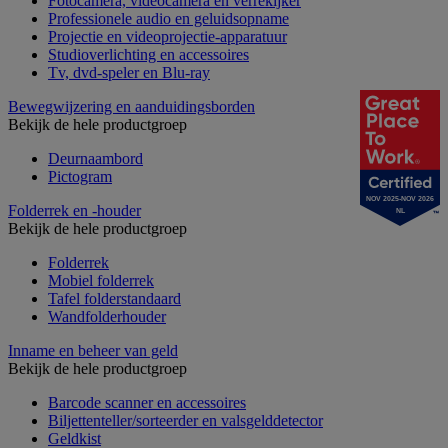
Fotocamera, videocamera en verrekijker
Professionele audio en geluidsopname
Projectie en videoprojectie-apparatuur
Studioverlichting en accessoires
Tv, dvd-speler en Blu-ray
Bewegwijzering en aanduidingsborden
Bekijk de hele productgroep
Deurnaambord
Pictogram
NOV 2025-NOV 2026
Folderrek en -houder
NL
Bekijk de hele productgroep
Folderrek
Mobiel folderrek
Tafel folderstandaard
Wandfolderhouder
Inname en beheer van geld
Bekijk de hele productgroep
Barcode scanner en accessoires
Biljettenteller/sorteerder en valsgelddetector
Geldkist