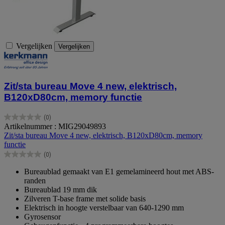
Vergelijken
Vergelijken
Zit/sta bureau Move 4 new, elektrisch,
B120xD80cm, memory functie
(0)
0.0
Artikelnummer : MIG29049893
van
Zit/sta bureau Move 4 new, elektrisch, B120xD80cm, memory
de
functie
5
(0)
sterren.
0.0
van
Bureaublad gemaakt van E1 gemelamineerd hout met ABS-
de
randen
5
Bureaublad 19 mm dik
sterren.
Zilveren T-base frame met solide basis
Elektrisch in hoogte verstelbaar van 640-1290 mm
Gyrosensor