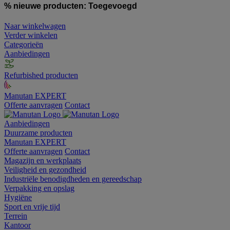
% nieuwe producten:
Toegevoegd
Naar winkelwagen
Verder winkelen
Categorieën
Aanbiedingen
Refurbished producten
Manutan EXPERT
Offerte aanvragen
Contact
Aanbiedingen
Duurzame producten
Manutan EXPERT
Offerte aanvragen
Contact
Magazijn en werkplaats
Veiligheid en gezondheid
Industriële benodigdheden en gereedschap
Verpakking en opslag
Hygiëne
Sport en vrije tijd
Terrein
Kantoor