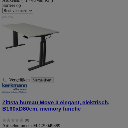
Artikelen:
( 1 - 48 van 95 )
Sorteer op
Vergelijken
Vergelijken
Zit/sta bureau Move 3 elegant, elektrisch,
B160xD80cm, memory functie
(0)
0.0
Artikelnummer : MIG29049889
van