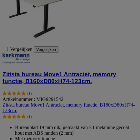
Vergelijken
Vergelijken
Zit/sta bureau Move1 Antraciet, memory
functie, B160xD80xH74-123cm.
(1)
5.0
Artikelnummer : MIG9291542
van
Zit/sta bureau Move1 Antraciet, memory functie, B160xD80xH74-
de
123cm.
5
(1)
sterren.
5.0
1
van
Bureaublad 19 mm dik, gemaakt van E1 melamine gecoat
beoordeling
de
hout met ABS randen (2 mm)
5
Met memory functie