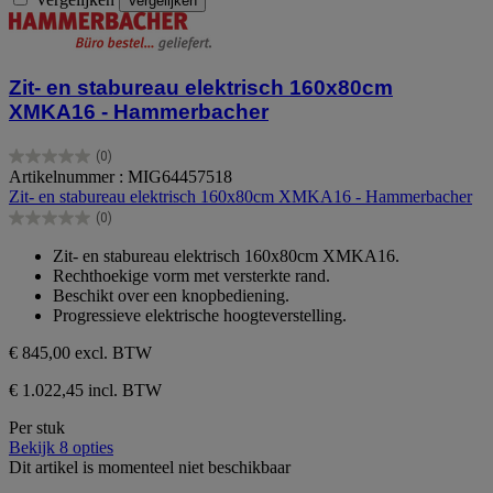
Vergelijken
Zit- en stabureau elektrisch 160x80cm
XMKA16 - Hammerbacher
(0)
0.0
Artikelnummer : MIG64457518
van
Zit- en stabureau elektrisch 160x80cm XMKA16 - Hammerbacher
de
(0)
5
0.0
sterren.
van
Zit- en stabureau elektrisch 160x80cm XMKA16.
de
Rechthoekige vorm met versterkte rand.
5
Beschikt over een knopbediening.
sterren.
Progressieve elektrische hoogteverstelling.
€ 845,00
excl. BTW
€ 1.022,45 incl. BTW
Per stuk
Bekijk 8 opties
Dit artikel is momenteel niet beschikbaar