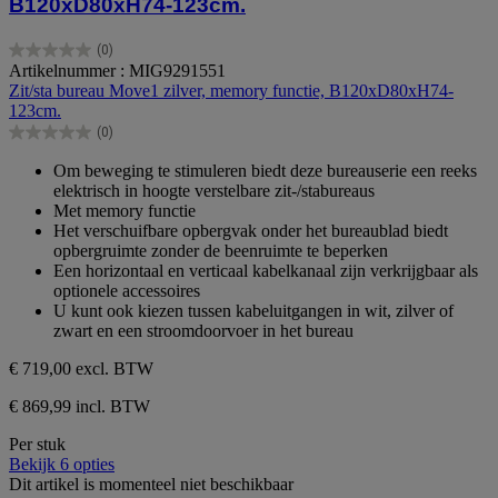
B120xD80xH74-123cm.
(0)
0.0
Artikelnummer : MIG9291551
van
Zit/sta bureau Move1 zilver, memory functie, B120xD80xH74-
de
123cm.
5
(0)
sterren.
0.0
van
Om beweging te stimuleren biedt deze bureauserie een reeks
de
elektrisch in hoogte verstelbare zit-/stabureaus
5
Met memory functie
sterren.
Het verschuifbare opbergvak onder het bureaublad biedt
opbergruimte zonder de beenruimte te beperken
Een horizontaal en verticaal kabelkanaal zijn verkrijgbaar als
optionele accessoires
U kunt ook kiezen tussen kabeluitgangen in wit, zilver of
zwart en een stroomdoorvoer in het bureau
€ 719,00
excl. BTW
€ 869,99 incl. BTW
Per stuk
Bekijk 6 opties
Dit artikel is momenteel niet beschikbaar