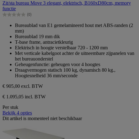
Zit/sta bureau Move 3 elegant, elektrisch, B160xD80cm, memory
de
functie
5
(0)
sterren.
0.0
van
Bureaublad van E1 gemelamineerd hout met ABS-randen (2
de
mm)
5
Bureaublad 19 mm dik
sterren.
T-base frame, antracietkleurig
Elektrisch in hoogte verstelbaar 720 - 1200 mm
Met verticale kabelgoot achter de uitneembare zijpanelen van
het bureauonderstel
Geheugenfunctie: geheugen voor 4 hoogtes
Draagvermogen statisch 100 kg, dynamisch 80 kg.,
Hoogtesnelheid 36 mm/seconde
€ 905,00
excl. BTW
€ 1.095,05 incl. BTW
Per stuk
Bekijk 4 opties
Dit artikel is momenteel niet beschikbaar