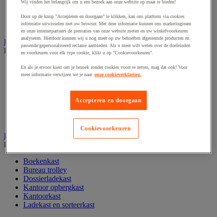
Wij vinden het belangrijk om u een bezoek aan onze website op maat te bieden!
Papier, systeem- en visitekaarten
Schriften, notitieblokken en memoblaadjes
Door op de knop "Accepteren en doorgaan" te klikken, kan ons platform via cookies
informatie uitwisselen met uw browser. Met deze informatie kunnen ons marketingteam
Schrijfwaren
en onze internetpartners de prestaties van onze website meten en uw winkelvoorkeuren
analyseren. Hierdoor kunnen wij u nog meer op uw behoeften afgestemde producten en
Kantoordecoratie
passende/gepersonaliseerd reclame aanbieden. Als u meer wilt weten over de doeleinden
Bekijk de hele productgroep
en voorkeuren voor elk type cookie, klikt u op "Cookievoorkeuren".
Feestartikel
En als je ervoor kiest om je bezoek zonder cookies voort te zetten, mag dat ook! Voor
Klok
meer informatie verwijzen we je naar
onze cookieverklaring.
Kunstplant voor kantoor
Landkaart
Accepteren en doorgaan
Lijst- en ophangsysteem
Raamfolie
Vitrinekast
Cookievoorkeuren
Kantoorkast en opbergruimte
Bekijk de hele productgroep
Boekenkast
Bureau trolley
Dossierladekast
Kantoor opbergkast
Kantoorkast
Ladekast en sorteerkast