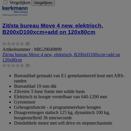
Vergelijken
Vergelijken
Zit/sta bureau Move 4 new, elektrisch,
B200xD100xcm+add on 120x80cm
(0)
0.0
Artikelnummer : MIG29049899
van
Zit/sta bureau Move 4 new, elektrisch, B200xD100xcm+add on
de
120x80cm
5
(0)
sterren.
0.0
van
Bureaublad gemaakt van E1 gemelamineerd hout met ABS-
de
randen
5
Bureaublad 19 mm dik
sterren.
Zilveren T-base frame met solide basis
Elektrisch in hoogte verstelbaar van 640-1290 mm
Gyrosensor
Geheugenfunctie - 4 programmeerbare hoogtes
Draagvermogen statisch 125 kg, dynamisch 100 kg,
hoogtesnelheid 36 mm/seconde
Driedubbele motor met soft drive en stopmechanisme