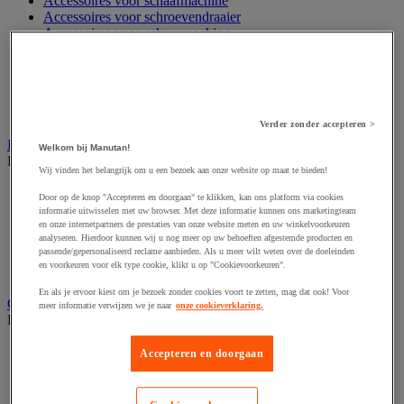
Accessoires voor schaafmachine
Accessoires voor schroevendraaier
Accessoires voor schuurmachine
Accessoires voor slijpmachine
Accessoires voor snij- en snoeigereedschap
Accessoires voor snij-schuurmachine
Accessoires voor spijkermachine
Accessoires voor zaag
Verder zonder accepteren >
Elektrische toebehoren en verlichting
Welkom bij Manutan!
Bekijk de hele productgroep
Wij vinden het belangrijk om u een bezoek aan onze website op maat te bieden!
Accessoires voor elektrisch schakelpaneel
Door op de knop "Accepteren en doorgaan" te klikken, kan ons platform via cookies
Batterij, oplader en kabel
informatie uitwisselen met uw browser. Met deze informatie kunnen ons marketingteam
Elektrische kabel
en onze internetpartners de prestaties van onze website meten en uw winkelvoorkeuren
Elektrische uitrusting
analyseren. Hierdoor kunnen wij u nog meer op uw behoeften afgestemde producten en
passende/gepersonaliseerd reclame aanbieden. Als u meer wilt weten over de doeleinden
Verlengsnoer, stekkerdoos en kapelhaspel
en voorkeuren voor elk type cookie, klikt u op "Cookievoorkeuren".
Wandcontactdoos en schakelaar
En als je ervoor kiest om je bezoek zonder cookies voort te zetten, mag dat ook! Voor
Gereedschap opbergen
meer informatie verwijzen we je naar
onze cookieverklaring.
Bekijk de hele productgroep
Assortimentsdoos en gereedschapkoffer
Accepteren en doorgaan
Gereedschapskist en opbergtas
Gereedschapskoffer en versterkte kist
Verrijdbare werktafel