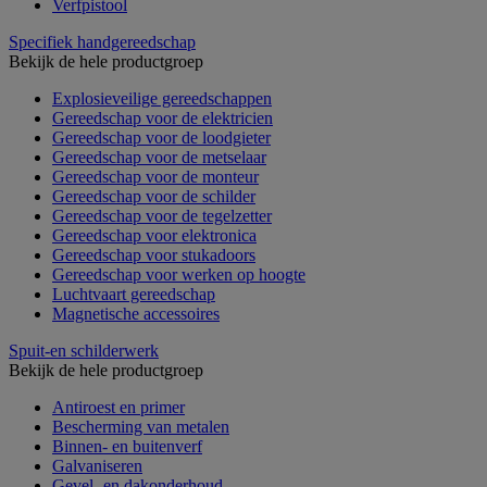
Verfpistool
Specifiek handgereedschap
Bekijk de hele productgroep
Explosieveilige gereedschappen
Gereedschap voor de elektricien
Gereedschap voor de loodgieter
Gereedschap voor de metselaar
Gereedschap voor de monteur
Gereedschap voor de schilder
Gereedschap voor de tegelzetter
Gereedschap voor elektronica
Gereedschap voor stukadoors
Gereedschap voor werken op hoogte
Luchtvaart gereedschap
Magnetische accessoires
Spuit-en schilderwerk
Bekijk de hele productgroep
Antiroest en primer
Bescherming van metalen
Binnen- en buitenverf
Galvaniseren
Gevel- en dakonderhoud