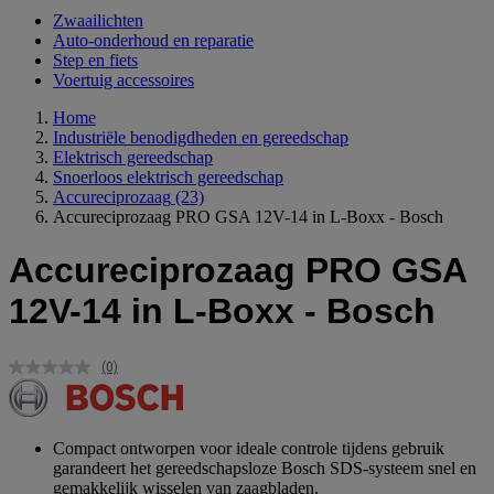
Zwaailichten
Auto-onderhoud en reparatie
Step en fiets
Voertuig accessoires
Home
Industriële benodigdheden en gereedschap
Elektrisch gereedschap
Snoerloos elektrisch gereedschap
Accureciprozaag
(23)
Accureciprozaag PRO GSA 12V-14 in L-Boxx - Bosch
Accureciprozaag PRO GSA
12V-14 in L-Boxx - Bosch
(0)
Geen
scorewaarde.
Dezelfde
paginalink.
Compact ontworpen voor ideale controle tijdens gebruik
garandeert het gereedschapsloze Bosch SDS-systeem snel en
gemakkelijk wisselen van zaagbladen.