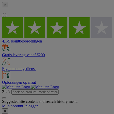
×
{ }
4,1/5 klantbeoordelingen
Gratis levering vanaf €200
Eigen montagedienst
Oplossingen op maat
Zoek
Suggested site content and search history menu
Mijn account
Inloggen
×