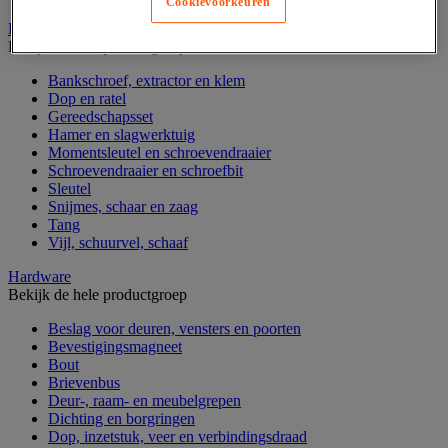
Cookievoorkeuren
Handgereedschap
Bekijk de hele productgroep
Bankschroef, extractor en klem
Dop en ratel
Gereedschapsset
Hamer en slagwerktuig
Momentsleutel en schroevendraaier
Schroevendraaier en schroefbit
Sleutel
Snijmes, schaar en zaag
Tang
Vijl, schuurvel, schaaf
Hardware
Bekijk de hele productgroep
Beslag voor deuren, vensters en poorten
Bevestigingsmagneet
Bout
Brievenbus
Deur-, raam- en meubelgrepen
Dichting en borgringen
Dop, inzetstuk, veer en verbindingsdraad