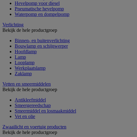
Hevelpomp voor diesel
Pneumatische hevelpomp
Waterpomp en dompelpomp
Verlichting
Bekijk de hele productgroep
Binnen- en buitenverlichting
Bouwlamp en schijnwerper
Hoofdlamp
Lamp
Looplamp
Werkplaatslamp
Zaklamp
Vetten en smeermiddelen
Bekijk de hele productgroep
Antikleefmiddel
Smeergereedschap
Smeermiddel en losmaakmiddel
Vet en olie
Zwaailicht en voertuig producten
Bekijk de hele productgroep