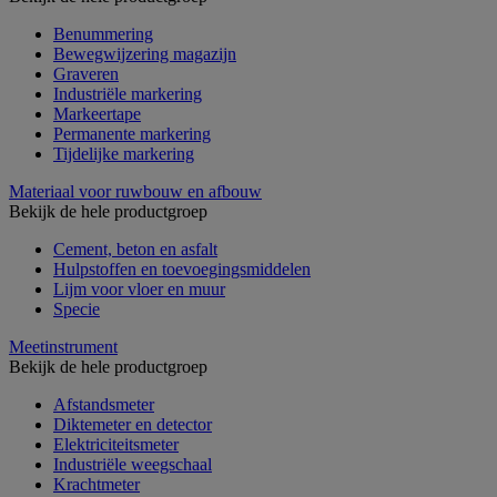
Benummering
Bewegwijzering magazijn
Graveren
Industriële markering
Markeertape
Permanente markering
Tijdelijke markering
Materiaal voor ruwbouw en afbouw
Bekijk de hele productgroep
Cement, beton en asfalt
Hulpstoffen en toevoegingsmiddelen
Lijm voor vloer en muur
Specie
Meetinstrument
Bekijk de hele productgroep
Afstandsmeter
Diktemeter en detector
Elektriciteitsmeter
Industriële weegschaal
Krachtmeter