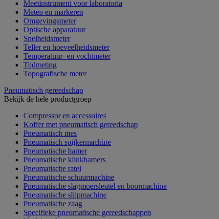
Meetinstrument voor laboratoria
Meten en markeren
Omgevingsmeter
Optische apparatuur
Snelheidsmeter
Teller en hoeveelheidsmeter
Temperatuur- en vochtmeter
Tijdmeting
Topografische meter
Pneumatisch gereedschap
Bekijk de hele productgroep
Compressor en accessoires
Koffer met pneumatisch gereedschap
Pneumatisch mes
Pneumatisch spijkermachine
Pneumatische hamer
Pneumatische klinkhamers
Pneumatische ratel
Pneumatische schuurmachine
Pneumatische slagmoersleutel en boormachine
Pneumatische slijpmachine
Pneumatische zaag
Specifieke pneumatische gereedschappen