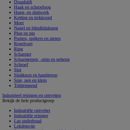
Draadstift
Haak en schroefoog
Hang- en sluitwerk
Ketting en trekkoord
Moer
Nagel en blindklinktang
Plug en pin
Punten, spijkers en nieten
Regelvoet
Ring
Scharnier
Scharnierpen, -strip en geheng
Schroef
Slot
Sluitknop en handgreep
Spie, pen en klem
Trildempend
Industrieel reinigen en ontvetten
Bekijk de hele productgroep
Industriële ontvetter
Industriële reiniger
Las onderhoud
Lekdetectie