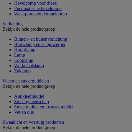
Hevelpomp voor diesel
Pneumatische hevelpomp
Waterpomp en dompelpomp
Verlichting
Bekijk de hele productgroep
Binnen- en buitenverlichting
Bouwlamp en schijnwerper
Hoofdlamp
Lamp
Looplamp
Werkplaatslamp
Zaklamp
Vetten en smeermiddelen
Bekijk de hele productgroep
Antikleefmiddel
Smeergereedschap
Smeermiddel en losmaakmiddel
Vet en olie
Zwaailicht en voertuig producten
Bekijk de hele productgroep