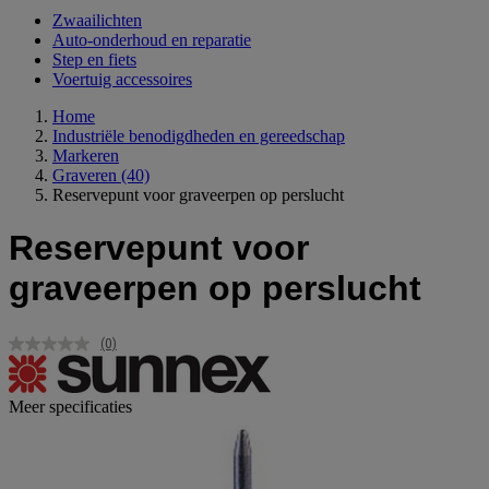
Zwaailichten
Auto-onderhoud en reparatie
Step en fiets
Voertuig accessoires
Home
Industriële benodigdheden en gereedschap
Markeren
Graveren
(40)
Reservepunt voor graveerpen op perslucht
Reservepunt voor
graveerpen op perslucht
(0)
Geen
scorewaarde.
Dezelfde
paginalink.
Meer specificaties