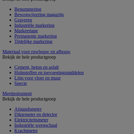
Benummering
Bewegwijzering magazijn
Graveren
Industriële markering
Markeertape
Permanente markering
Tijdelijke markering
Materiaal voor ruwbouw en afbouw
Bekijk de hele productgroep
Cement, beton en asfalt
Hulpstoffen en toevoegingsmiddelen
Lijm voor vloer en muur
Specie
Meetinstrument
Bekijk de hele productgroep
Afstandsmeter
Diktemeter en detector
Elektriciteitsmeter
Industriële weegschaal
Krachtmeter