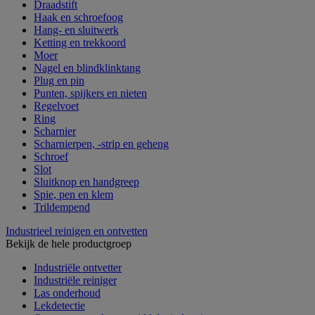
Draadstift
Haak en schroefoog
Hang- en sluitwerk
Ketting en trekkoord
Moer
Nagel en blindklinktang
Plug en pin
Punten, spijkers en nieten
Regelvoet
Ring
Scharnier
Scharnierpen, -strip en geheng
Schroef
Slot
Sluitknop en handgreep
Spie, pen en klem
Trildempend
Industrieel reinigen en ontvetten
Bekijk de hele productgroep
Industriële ontvetter
Industriële reiniger
Las onderhoud
Lekdetectie