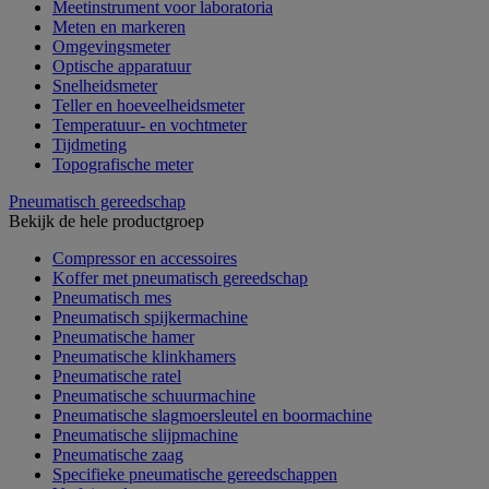
Meetinstrument voor laboratoria
Meten en markeren
Omgevingsmeter
Optische apparatuur
Snelheidsmeter
Teller en hoeveelheidsmeter
Temperatuur- en vochtmeter
Tijdmeting
Topografische meter
Pneumatisch gereedschap
Bekijk de hele productgroep
Compressor en accessoires
Koffer met pneumatisch gereedschap
Pneumatisch mes
Pneumatisch spijkermachine
Pneumatische hamer
Pneumatische klinkhamers
Pneumatische ratel
Pneumatische schuurmachine
Pneumatische slagmoersleutel en boormachine
Pneumatische slijpmachine
Pneumatische zaag
Specifieke pneumatische gereedschappen