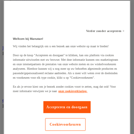
Accessoires voor schaafmachine
Accessoires voor schroevendraaier
Accessoires voor schuurmachine
Accessoires voor slijpmachine
Accessoires voor snij- en snoeigereedschap
Accessoires voor snij-schuurmachine
Verder zonder accepteren >
Accessoires voor spijkermachine
Accessoires voor zaag
Welkom bij Manutan!
Wij vinden het belangrijk om u een bezoek aan onze website op maat te bieden!
Elektrische toebehoren en verlichting
Bekijk de hele productgroep
Door op de knop "Accepteren en doorgaan" te klikken, kan ons platform via cookies
informatie uitwisselen met uw browser. Met deze informatie kunnen ons marketingteam
Accessoires voor elektrisch schakelpaneel
en onze internetpartners de prestaties van onze website meten en uw winkelvoorkeuren
Batterij, oplader en kabel
analyseren. Hierdoor kunnen wij u nog meer op uw behoeften afgestemde producten en
passende/gepersonaliseerd reclame aanbieden. Als u meer wilt weten over de doeleinden
Elektrische kabel
en voorkeuren voor elk type cookie, klikt u op "Cookievoorkeuren".
Elektrische uitrusting
Verlengsnoer, stekkerdoos en kapelhaspel
En als je ervoor kiest om je bezoek zonder cookies voort te zetten, mag dat ook! Voor
Wandcontactdoos en schakelaar
meer informatie verwijzen we je naar
onze cookieverklaring.
Gereedschap opbergen
Bekijk de hele productgroep
Accepteren en doorgaan
Assortimentsdoos en gereedschapkoffer
Gereedschapskist en opbergtas
Cookievoorkeuren
Gereedschapskoffer en versterkte kist
Verrijdbare werktafel