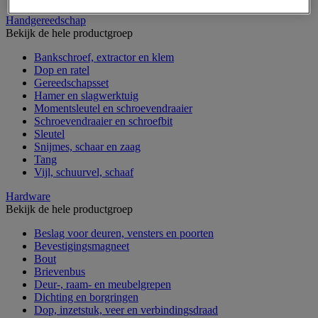
Handgereedschap
Bekijk de hele productgroep
Bankschroef, extractor en klem
Dop en ratel
Gereedschapsset
Hamer en slagwerktuig
Momentsleutel en schroevendraaier
Schroevendraaier en schroefbit
Sleutel
Snijmes, schaar en zaag
Tang
Vijl, schuurvel, schaaf
Hardware
Bekijk de hele productgroep
Beslag voor deuren, vensters en poorten
Bevestigingsmagneet
Bout
Brievenbus
Deur-, raam- en meubelgrepen
Dichting en borgringen
Dop, inzetstuk, veer en verbindingsdraad