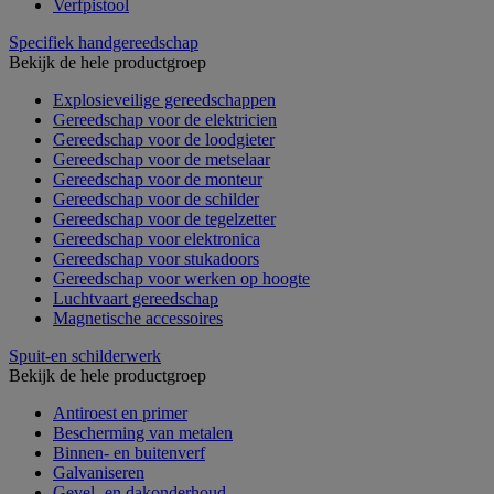
Verfpistool
Specifiek handgereedschap
Bekijk de hele productgroep
Explosieveilige gereedschappen
Gereedschap voor de elektricien
Gereedschap voor de loodgieter
Gereedschap voor de metselaar
Gereedschap voor de monteur
Gereedschap voor de schilder
Gereedschap voor de tegelzetter
Gereedschap voor elektronica
Gereedschap voor stukadoors
Gereedschap voor werken op hoogte
Luchtvaart gereedschap
Magnetische accessoires
Spuit-en schilderwerk
Bekijk de hele productgroep
Antiroest en primer
Bescherming van metalen
Binnen- en buitenverf
Galvaniseren
Gevel- en dakonderhoud