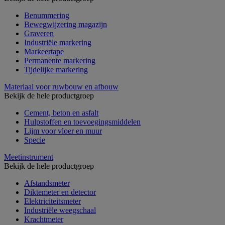
Benummering
Bewegwijzering magazijn
Graveren
Industriële markering
Markeertape
Permanente markering
Tijdelijke markering
Materiaal voor ruwbouw en afbouw
Bekijk de hele productgroep
Cement, beton en asfalt
Hulpstoffen en toevoegingsmiddelen
Lijm voor vloer en muur
Specie
Meetinstrument
Bekijk de hele productgroep
Afstandsmeter
Diktemeter en detector
Elektriciteitsmeter
Industriële weegschaal
Krachtmeter