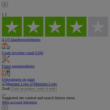
×
{ }
4,1/5 klantbeoordelingen
Gratis levering vanaf €200
Eigen montagedienst
Oplossingen op maat
Zoek
Suggested site content and search history menu
Mijn account
Inloggen
×