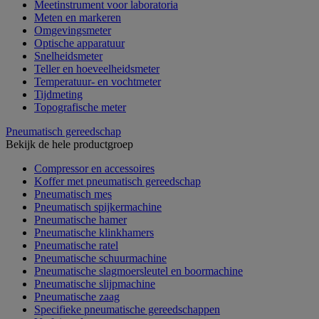
Meetinstrument voor laboratoria
Meten en markeren
Omgevingsmeter
Optische apparatuur
Snelheidsmeter
Teller en hoeveelheidsmeter
Temperatuur- en vochtmeter
Tijdmeting
Topografische meter
Pneumatisch gereedschap
Bekijk de hele productgroep
Compressor en accessoires
Koffer met pneumatisch gereedschap
Pneumatisch mes
Pneumatisch spijkermachine
Pneumatische hamer
Pneumatische klinkhamers
Pneumatische ratel
Pneumatische schuurmachine
Pneumatische slagmoersleutel en boormachine
Pneumatische slijpmachine
Pneumatische zaag
Specifieke pneumatische gereedschappen