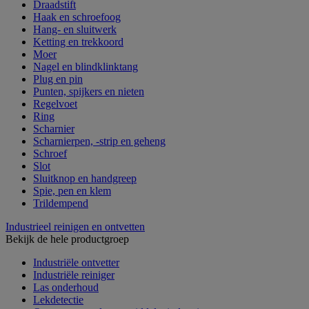
Draadstift
Haak en schroefoog
Hang- en sluitwerk
Ketting en trekkoord
Moer
Nagel en blindklinktang
Plug en pin
Punten, spijkers en nieten
Regelvoet
Ring
Scharnier
Scharnierpen, -strip en geheng
Schroef
Slot
Sluitknop en handgreep
Spie, pen en klem
Trildempend
Industrieel reinigen en ontvetten
Bekijk de hele productgroep
Industriële ontvetter
Industriële reiniger
Las onderhoud
Lekdetectie