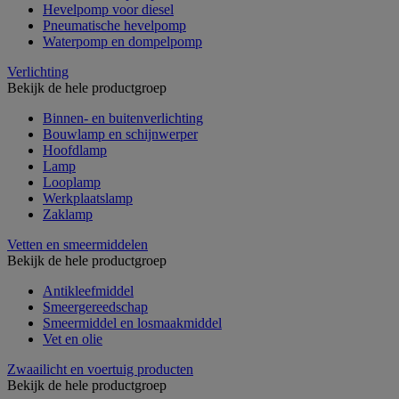
Hevelpomp voor diesel
Pneumatische hevelpomp
Waterpomp en dompelpomp
Verlichting
Bekijk de hele productgroep
Binnen- en buitenverlichting
Bouwlamp en schijnwerper
Hoofdlamp
Lamp
Looplamp
Werkplaatslamp
Zaklamp
Vetten en smeermiddelen
Bekijk de hele productgroep
Antikleefmiddel
Smeergereedschap
Smeermiddel en losmaakmiddel
Vet en olie
Zwaailicht en voertuig producten
Bekijk de hele productgroep