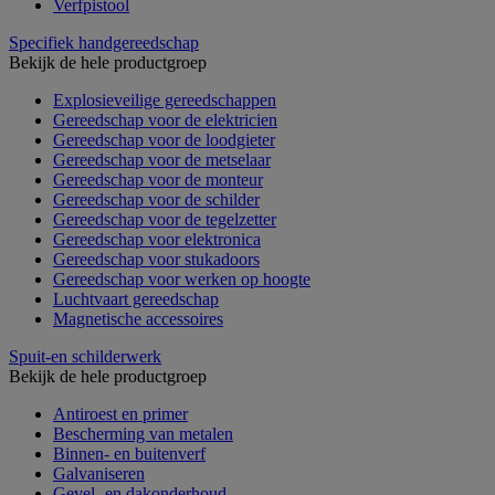
Verfpistool
Specifiek handgereedschap
Bekijk de hele productgroep
Explosieveilige gereedschappen
Gereedschap voor de elektricien
Gereedschap voor de loodgieter
Gereedschap voor de metselaar
Gereedschap voor de monteur
Gereedschap voor de schilder
Gereedschap voor de tegelzetter
Gereedschap voor elektronica
Gereedschap voor stukadoors
Gereedschap voor werken op hoogte
Luchtvaart gereedschap
Magnetische accessoires
Spuit-en schilderwerk
Bekijk de hele productgroep
Antiroest en primer
Bescherming van metalen
Binnen- en buitenverf
Galvaniseren
Gevel- en dakonderhoud