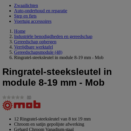
Zwaailichten
Auto-onderhoud en reparatie
Step en fiets
Voertuig accessoires
Home
Industriële benodigdheden en gereedschap
Gereedschap opbergen
Verrijdbare werktafel
Gereedschapsmodule
(48)
Ringratel-steeksleutel in module 8-19 mm - Mob
Ringratel-steeksleutel in
module 8-19 mm - Mob
(0)
Geen
scorewaarde.
Dezelfde
paginalink.
12 Ringratel-steeksleutel van 8 tot 19 mm
Chroom en satijn gepolijste afwerking
Gehard Chroom Vanadium-staal