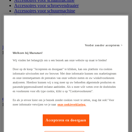
Accessoires voor schaafmachine
Accessoires voor schroevendraaier
Accessoires voor schuurmachine
Accessoires voor slijpmachine
Accessoires voor snij- en snoeigereedschap
Accessoires voor snij-schuurmachine
Accessoires voor spijkermachine
Accessoires voor zaag
Verder zonder accepteren >
Elektrische toebehoren en verlichting
Bekijk de hele productgroep
Welkom bij Manutan!
Wij vinden het belangrijk om u een bezoek aan onze website op maat te bieden!
Accessoires voor elektrisch schakelpaneel
Batterij, oplader en kabel
Door op de knop "Accepteren en doorgaan" te klikken, kan ons platform via cookies
Elektrische kabel
informatie uitwisselen met uw browser. Met deze informatie kunnen ons marketingteam
Elektrische uitrusting
en onze internetpartners de prestaties van onze website meten en uw winkelvoorkeuren
analyseren. Hierdoor kunnen wij u nog meer op uw behoeften afgestemde producten en
Verlengsnoer, stekkerdoos en kapelhaspel
passende/gepersonaliseerd reclame aanbieden. Als u meer wilt weten over de doeleinden
Wandcontactdoos en schakelaar
en voorkeuren voor elk type cookie, klikt u op "Cookievoorkeuren".
Gereedschap opbergen
En als je ervoor kiest om je bezoek zonder cookies voort te zetten, mag dat ook! Voor
Bekijk de hele productgroep
meer informatie verwijzen we je naar
onze cookieverklaring.
Assortimentsdoos en gereedschapkoffer
Gereedschapskist en opbergtas
Accepteren en doorgaan
Gereedschapskoffer en versterkte kist
Verrijdbare werktafel