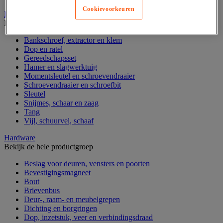
Cookievoorkeuren
Handgereedschap
Bekijk de hele productgroep
Bankschroef, extractor en klem
Dop en ratel
Gereedschapsset
Hamer en slagwerktuig
Momentsleutel en schroevendraaier
Schroevendraaier en schroefbit
Sleutel
Snijmes, schaar en zaag
Tang
Vijl, schuurvel, schaaf
Hardware
Bekijk de hele productgroep
Beslag voor deuren, vensters en poorten
Bevestigingsmagneet
Bout
Brievenbus
Deur-, raam- en meubelgrepen
Dichting en borgringen
Dop, inzetstuk, veer en verbindingsdraad