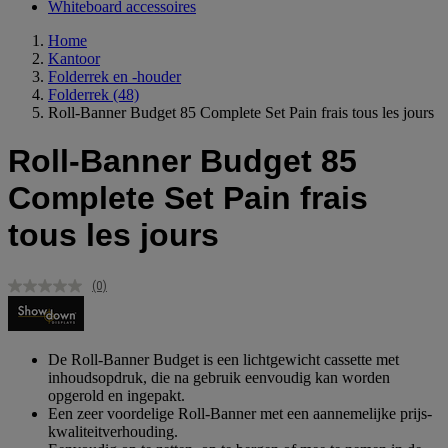
Whiteboard accessoires
Home
Kantoor
Folderrek en -houder
Folderrek
(48)
Roll-Banner Budget 85 Complete Set Pain frais tous les jours
Roll-Banner Budget 85
Complete Set Pain frais
tous les jours
(0)
Geen
scorewaarde.
Dezelfde
paginalink.
De Roll-Banner Budget is een lichtgewicht cassette met
inhoudsopdruk, die na gebruik eenvoudig kan worden
opgerold en ingepakt.
Een zeer voordelige Roll-Banner met een aannemelijke prijs-
kwaliteitverhouding.