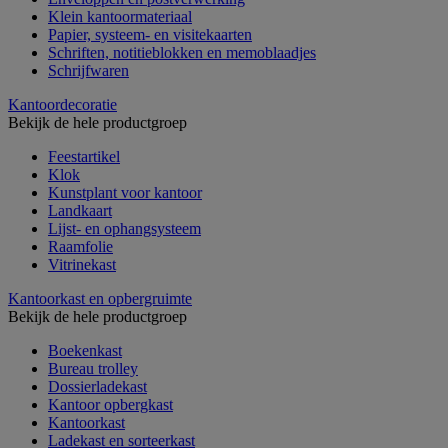
Klein kantoormateriaal
Papier, systeem- en visitekaarten
Schriften, notitieblokken en memoblaadjes
Schrijfwaren
Kantoordecoratie
Bekijk de hele productgroep
Feestartikel
Klok
Kunstplant voor kantoor
Landkaart
Lijst- en ophangsysteem
Raamfolie
Vitrinekast
Kantoorkast en opbergruimte
Bekijk de hele productgroep
Boekenkast
Bureau trolley
Dossierladekast
Kantoor opbergkast
Kantoorkast
Ladekast en sorteerkast