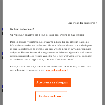
Dynamisch en interactief weergavesysteem
Fotocamera, videocamera en verrekijker
Professionele audio en geluidsopname
Projectie en videoprojectie-apparatuur
Studioverlichting en accessoires
Tv, dvd-speler en Blu-ray
Verder zonder accepteren >
Bewegwijzering en aanduidingsborden
Welkom bij Manutan!
Bekijk de hele productgroep
Wij vinden het belangrijk om u een bezoek aan onze website op maat te bieden!
Deurnaambord
Door op de knop "Accepteren en doorgaan" te klikken, kan ons platform via cookies
Pictogram
informatie uitwisselen met uw browser. Met deze informatie kunnen ons marketingteam
en onze internetpartners de prestaties van onze website meten en uw winkelvoorkeuren
analyseren. Hierdoor kunnen wij u nog meer op uw behoeften afgestemde producten en
Folderrek en -houder
passende/gepersonaliseerd reclame aanbieden. Als u meer wilt weten over de doeleinden
Bekijk de hele productgroep
en voorkeuren voor elk type cookie, klikt u op "Cookievoorkeuren".
Folderrek
En als je ervoor kiest om je bezoek zonder cookies voort te zetten, mag dat ook! Voor
Mobiel folderrek
meer informatie verwijzen we je naar
onze cookieverklaring.
Tafel folderstandaard
Wandfolderhouder
Accepteren en doorgaan
Inname en beheer van geld
Bekijk de hele productgroep
Cookievoorkeuren
Barcode scanner en accessoires
Biljettenteller/sorteerder en valsgelddetector