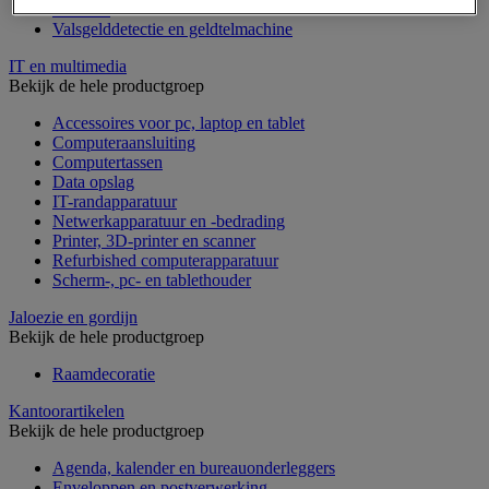
Geldkist
Valsgelddetectie en geldtelmachine
IT en multimedia
Bekijk de hele productgroep
Accessoires voor pc, laptop en tablet
Computeraansluiting
Computertassen
Data opslag
IT-randapparatuur
Netwerkapparatuur en -bedrading
Printer, 3D-printer en scanner
Refurbished computerapparatuur
Scherm-, pc- en tablethouder
Jaloezie en gordijn
Bekijk de hele productgroep
Raamdecoratie
Kantoorartikelen
Bekijk de hele productgroep
Agenda, kalender en bureauonderleggers
Enveloppen en postverwerking