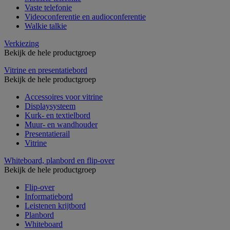
Vaste telefonie
Videoconferentie en audioconferentie
Walkie talkie
Verkiezing
Bekijk de hele productgroep
Vitrine en presentatiebord
Bekijk de hele productgroep
Accessoires voor vitrine
Displaysysteem
Kurk- en textielbord
Muur- en wandhouder
Presentatierail
Vitrine
Whiteboard, planbord en flip-over
Bekijk de hele productgroep
Flip-over
Informatiebord
Leistenen krijtbord
Planbord
Whiteboard