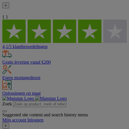
×
{ }
4,1/5 klantbeoordelingen
Gratis levering vanaf €200
Eigen montagedienst
Oplossingen op maat
Zoek
Suggested site content and search history menu
Mijn account
Inloggen
×