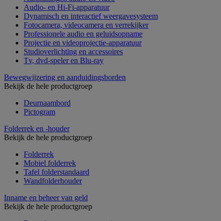
Audio- en Hi-Fi-apparatuur
Dynamisch en interactief weergavesysteem
Fotocamera, videocamera en verrekijker
Professionele audio en geluidsopname
Projectie en videoprojectie-apparatuur
Studioverlichting en accessoires
Tv, dvd-speler en Blu-ray
Bewegwijzering en aanduidingsborden
Bekijk de hele productgroep
Deurnaambord
Pictogram
Folderrek en -houder
Bekijk de hele productgroep
Folderrek
Mobiel folderrek
Tafel folderstandaard
Wandfolderhouder
Inname en beheer van geld
Bekijk de hele productgroep