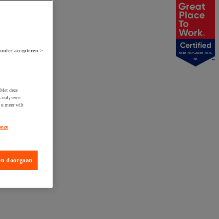
onder accepteren >
NOV 2025-NOV 2026
NL
 Met deze
analyseren.
 u meer wilt
onze
en doorgaan