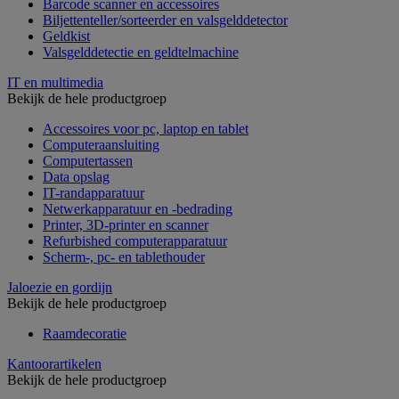
Barcode scanner en accessoires
Biljettenteller/sorteerder en valsgelddetector
Geldkist
Valsgelddetectie en geldtelmachine
IT en multimedia
Bekijk de hele productgroep
Accessoires voor pc, laptop en tablet
Computeraansluiting
Computertassen
Data opslag
IT-randapparatuur
Netwerkapparatuur en -bedrading
Printer, 3D-printer en scanner
Refurbished computerapparatuur
Scherm-, pc- en tablethouder
Jaloezie en gordijn
Bekijk de hele productgroep
Raamdecoratie
Kantoorartikelen
Bekijk de hele productgroep