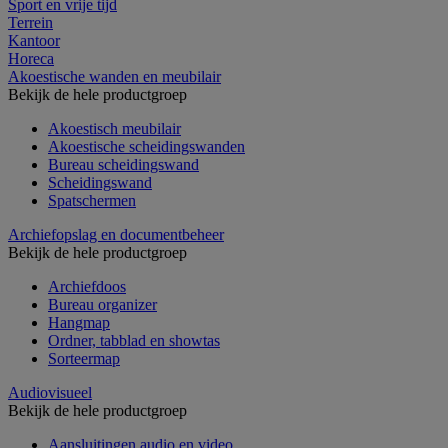
Sport en vrije tijd
Terrein
Kantoor
Horeca
Akoestische wanden en meubilair
Bekijk de hele productgroep
Akoestisch meubilair
Akoestische scheidingswanden
Bureau scheidingswand
Scheidingswand
Spatschermen
Archiefopslag en documentbeheer
Bekijk de hele productgroep
Archiefdoos
Bureau organizer
Hangmap
Ordner, tabblad en showtas
Sorteermap
Audiovisueel
Bekijk de hele productgroep
Aansluitingen audio en video