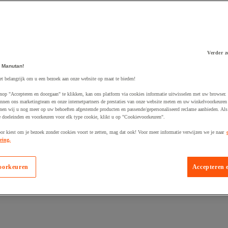
Verder z
 Manutan!
 winkelwagen
et belangrijk om u een bezoek aan onze website op maat te bieden!
nop "Accepteren en doorgaan" te klikken, kan ons platform via cookies informatie uitwisselen met uw browser.
nnen ons marketingteam en onze internetpartners de prestaties van onze website meten en uw winkelvoorkeuren 
nen wij u nog meer op uw behoeften afgestemde producten en passende/gepersonaliseerd reclame aanbieden. Als
 doeleinden en voorkeuren voor elk type cookie, klikt u op "Cookievoorkeuren".
oor kiest om je bezoek zonder cookies voort te zetten, mag dat ook! Voor meer informatie verwijzen we je naar
ring.
oorkeuren
Accepteren 