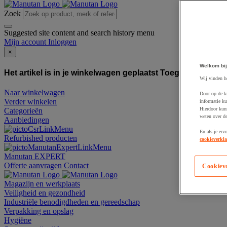
Zoek
Suggested site content and search history menu
Mijn account
Inloggen
×
Welkom bij
Het artikel is in je winkelwagen geplaatst
Toegevoegd aan
Wij vinden h
Naar winkelwagen
Door op de k
Verder winkelen
informatie ku
Hierdoor kun
Categorieën
weten over de
Aanbiedingen
En als je erv
Refurbished producten
cookieverkla
Manutan EXPERT
Offerte aanvragen
Contact
Cookiev
Magazijn en werkplaats
Veiligheid en gezondheid
Industriële benodigdheden en gereedschap
Verpakking en opslag
Hygiëne