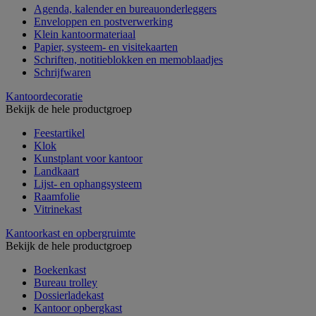
Agenda, kalender en bureauonderleggers
Enveloppen en postverwerking
Klein kantoormateriaal
Papier, systeem- en visitekaarten
Schriften, notitieblokken en memoblaadjes
Schrijfwaren
Kantoordecoratie
Bekijk de hele productgroep
Feestartikel
Klok
Kunstplant voor kantoor
Landkaart
Lijst- en ophangsysteem
Raamfolie
Vitrinekast
Kantoorkast en opbergruimte
Bekijk de hele productgroep
Boekenkast
Bureau trolley
Dossierladekast
Kantoor opbergkast