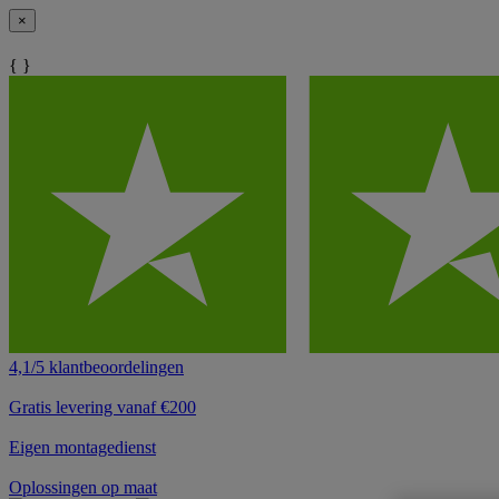
×
{ }
4,1/5 klantbeoordelingen
Gratis levering vanaf €200
Eigen montagedienst
Oplossingen op maat