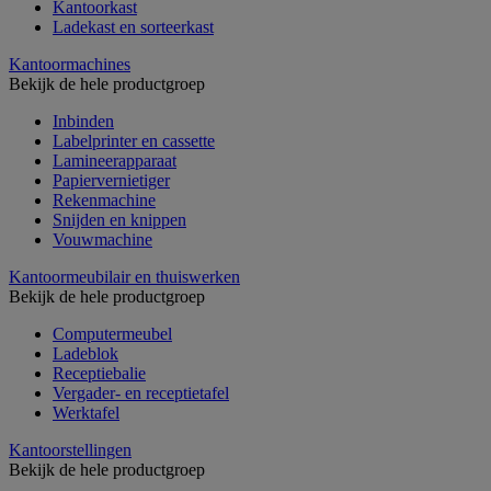
Kantoorkast
Ladekast en sorteerkast
Kantoormachines
Bekijk de hele productgroep
Inbinden
Labelprinter en cassette
Lamineerapparaat
Papiervernietiger
Rekenmachine
Snijden en knippen
Vouwmachine
Kantoormeubilair en thuiswerken
Bekijk de hele productgroep
Computermeubel
Ladeblok
Receptiebalie
Vergader- en receptietafel
Werktafel
Kantoorstellingen
Bekijk de hele productgroep