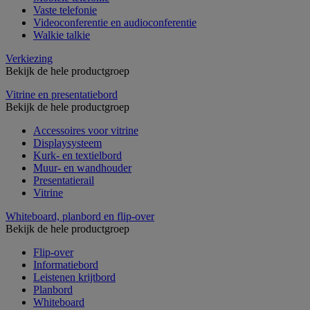
Vaste telefonie
Videoconferentie en audioconferentie
Walkie talkie
Verkiezing
Bekijk de hele productgroep
Vitrine en presentatiebord
Bekijk de hele productgroep
Accessoires voor vitrine
Displaysysteem
Kurk- en textielbord
Muur- en wandhouder
Presentatierail
Vitrine
Whiteboard, planbord en flip-over
Bekijk de hele productgroep
Flip-over
Informatiebord
Leistenen krijtbord
Planbord
Whiteboard