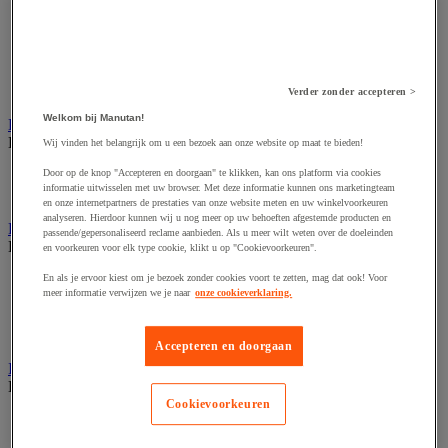
Dynamisch en interactief weergavesysteem
Fotocamera, videocamera en verrekijker
Professionele audio en geluidsopname
Projectie en videoprojectie-apparatuur
Studioverlichting en accessoires
Tv, dvd-speler en Blu-ray
Verder zonder accepteren >
Welkom bij Manutan!
Bewegwijzering en aanduidingsborden
Bekijk de hele productgroep
Wij vinden het belangrijk om u een bezoek aan onze website op maat te bieden!
Door op de knop "Accepteren en doorgaan" te klikken, kan ons platform via cookies
Deurnaambord
informatie uitwisselen met uw browser. Met deze informatie kunnen ons marketingteam
Pictogram
en onze internetpartners de prestaties van onze website meten en uw winkelvoorkeuren
analyseren. Hierdoor kunnen wij u nog meer op uw behoeften afgestemde producten en
Folderrek en -houder
passende/gepersonaliseerd reclame aanbieden. Als u meer wilt weten over de doeleinden
Bekijk de hele productgroep
en voorkeuren voor elk type cookie, klikt u op "Cookievoorkeuren".
En als je ervoor kiest om je bezoek zonder cookies voort te zetten, mag dat ook! Voor
Folderrek
meer informatie verwijzen we je naar
onze cookieverklaring.
Mobiel folderrek
Tafel folderstandaard
Wandfolderhouder
Accepteren en doorgaan
Inname en beheer van geld
Bekijk de hele productgroep
Cookievoorkeuren
Barcode scanner en accessoires
Biljettenteller/sorteerder en valsgelddetector