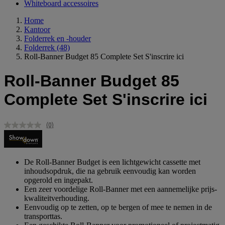
Whiteboard accessoires
Home
Kantoor
Folderrek en -houder
Folderrek
(48)
Roll-Banner Budget 85 Complete Set S'inscrire ici
Roll-Banner Budget 85
Complete Set S'inscrire ici
(0)
Geen
scorewaarde.
Dezelfde
paginalink.
De Roll-Banner Budget is een lichtgewicht cassette met
inhoudsopdruk, die na gebruik eenvoudig kan worden
opgerold en ingepakt.
Een zeer voordelige Roll-Banner met een aannemelijke prijs-
kwaliteitverhouding.
Eenvoudig op te zetten, op te bergen of mee te nemen in de
transporttas.