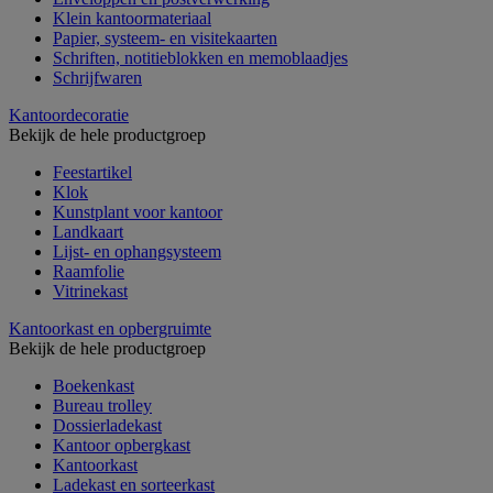
Klein kantoormateriaal
Papier, systeem- en visitekaarten
Schriften, notitieblokken en memoblaadjes
Schrijfwaren
Kantoordecoratie
Bekijk de hele productgroep
Feestartikel
Klok
Kunstplant voor kantoor
Landkaart
Lijst- en ophangsysteem
Raamfolie
Vitrinekast
Kantoorkast en opbergruimte
Bekijk de hele productgroep
Boekenkast
Bureau trolley
Dossierladekast
Kantoor opbergkast
Kantoorkast
Ladekast en sorteerkast