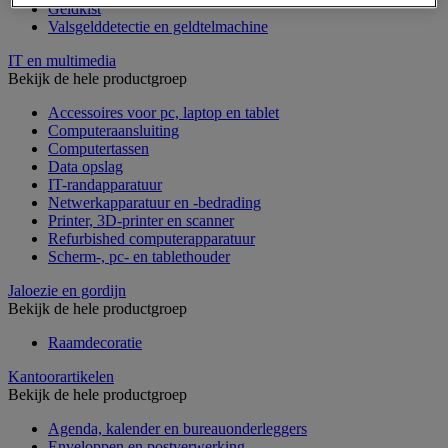
Geldkist
Valsgelddetectie en geldtelmachine
IT en multimedia
Bekijk de hele productgroep
Accessoires voor pc, laptop en tablet
Computeraansluiting
Computertassen
Data opslag
IT-randapparatuur
Netwerkapparatuur en -bedrading
Printer, 3D-printer en scanner
Refurbished computerapparatuur
Scherm-, pc- en tablethouder
Jaloezie en gordijn
Bekijk de hele productgroep
Raamdecoratie
Kantoorartikelen
Bekijk de hele productgroep
Agenda, kalender en bureauonderleggers
Enveloppen en postverwerking