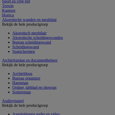
Sport en vrije tijd
Terrein
Kantoor
Horeca
Akoestische wanden en meubilair
Bekijk de hele productgroep
Akoestisch meubilair
Akoestische scheidingswanden
Bureau scheidingswand
Scheidingswand
Spatschermen
Archiefopslag en documentbeheer
Bekijk de hele productgroep
Archiefdoos
Bureau organizer
Hangmap
Ordner, tabblad en showtas
Sorteermap
Audiovisueel
Bekijk de hele productgroep
Aansluitingen audio en video