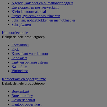
Agenda, kalender en bureauonderleggers
Enveloppen en postverwerking
Klein kantoormateriaal
Papier, systeem- en visitekaarten
Schriften, notitieblokken en memoblaadjes
Schrijfwaren
Kantoordecoratie
Bekijk de hele productgroep
Feestartikel
Klok
Kunstplant voor kantoor
Landkaart
Lijst- en ophangsysteem
Raamfolie
Vitrinekast
Kantoorkast en opbergruimte
Bekijk de hele productgroep
Boekenkast
Bureau trolley
Dossierladekast
Kantoor opbergkast