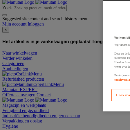
Zoek
Suggested site content and search history menu
Mijn account
Inloggen
×
Welkom bij
Het artikel is in je winkelwagen geplaatst
Toegevoegd aan
Wij vinden h
Naar winkelwagen
Door op de k
Verder winkelen
informatie ku
Hierdoor kun
Categorieën
weten over de
Aanbiedingen
En als je erv
Refurbished producten
cookieverkla
Manutan EXPERT
Offerte aanvragen
Contact
Cookiev
Magazijn en werkplaats
Veiligheid en gezondheid
Industriële benodigdheden en gereedschap
Verpakking en opslag
Hygiëne