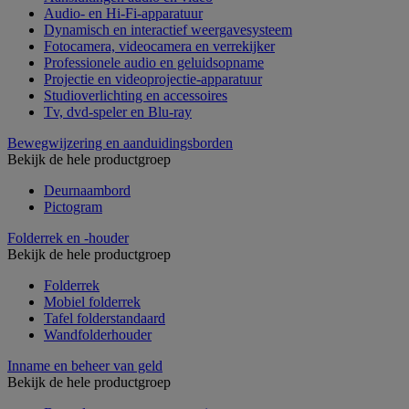
Audio- en Hi-Fi-apparatuur
Dynamisch en interactief weergavesysteem
Fotocamera, videocamera en verrekijker
Professionele audio en geluidsopname
Projectie en videoprojectie-apparatuur
Studioverlichting en accessoires
Tv, dvd-speler en Blu-ray
Bewegwijzering en aanduidingsborden
Bekijk de hele productgroep
Deurnaambord
Pictogram
Folderrek en -houder
Bekijk de hele productgroep
Folderrek
Mobiel folderrek
Tafel folderstandaard
Wandfolderhouder
Inname en beheer van geld
Bekijk de hele productgroep