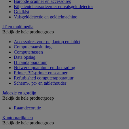
Barcode scanner en accessoires
Biljettenteller/sorteerder en valsgelddetector
Geldkist
Valsgelddetectie en geldtelmachine
IT en multimedia
Bekijk de hele productgroep
Accessoires voor pc, laptop en tablet
Computeraansluiting
Computertassen
Data opslag
IT-randapparatuur
Netwerkapparatuur en -bedrading
Printer, 3D-printer en scanner
Refurbished computerapparatuur
Scherm-, pc- en tablethouder
Jaloezie en gordijn
Bekijk de hele productgroep
Raamdecoratie
Kantoorartikelen
Bekijk de hele productgroep