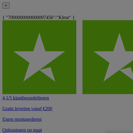
×
{ "7000000000000097456":"Kleur" }
4,1/5 klantbeoordelingen
Gratis levering vanaf €200
Eigen montagedienst
Oplossingen op maat