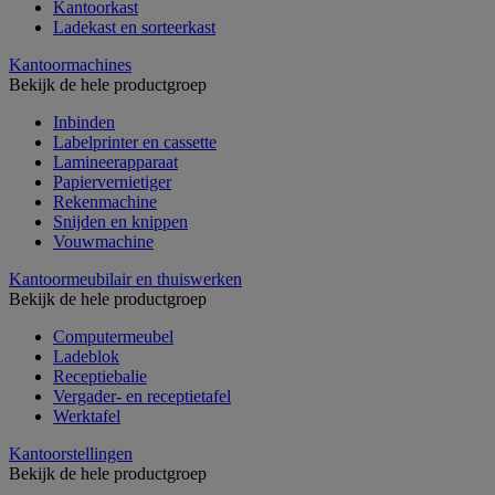
Kantoorkast
Ladekast en sorteerkast
Kantoormachines
Bekijk de hele productgroep
Inbinden
Labelprinter en cassette
Lamineerapparaat
Papiervernietiger
Rekenmachine
Snijden en knippen
Vouwmachine
Kantoormeubilair en thuiswerken
Bekijk de hele productgroep
Computermeubel
Ladeblok
Receptiebalie
Vergader- en receptietafel
Werktafel
Kantoorstellingen
Bekijk de hele productgroep