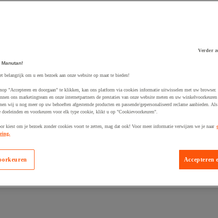
Verder z
 Manutan!
 winkelwagen
et belangrijk om u een bezoek aan onze website op maat te bieden!
nop "Accepteren en doorgaan" te klikken, kan ons platform via cookies informatie uitwisselen met uw browser.
nnen ons marketingteam en onze internetpartners de prestaties van onze website meten en uw winkelvoorkeuren 
nen wij u nog meer op uw behoeften afgestemde producten en passende/gepersonaliseerd reclame aanbieden. Als
 doeleinden en voorkeuren voor elk type cookie, klikt u op "Cookievoorkeuren".
oor kiest om je bezoek zonder cookies voort te zetten, mag dat ook! Voor meer informatie verwijzen we je naar
ring.
oorkeuren
Accepteren 