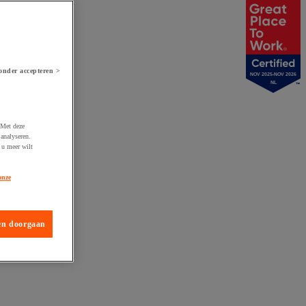
onder accepteren >
NOV 2025-NOV 2026
NL
 Met deze
analyseren.
 u meer wilt
onze
en doorgaan