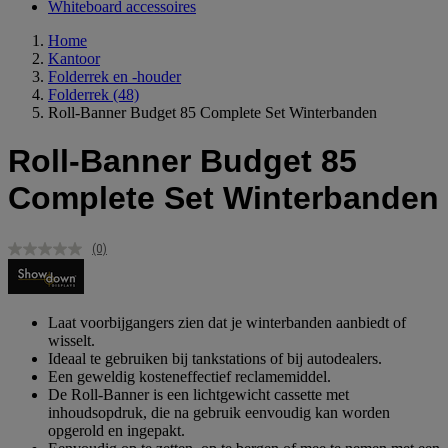
Whiteboard accessoires
Home
Kantoor
Folderrek en -houder
Folderrek
(48)
Roll-Banner Budget 85 Complete Set Winterbanden
Roll-Banner Budget 85
Complete Set Winterbanden
(0)
Geen
scorewaarde.
Dezelfde
paginalink.
Laat voorbijgangers zien dat je winterbanden aanbiedt of
wisselt.
Ideaal te gebruiken bij tankstations of bij autodealers.
Een geweldig kosteneffectief reclamemiddel.
De Roll-Banner is een lichtgewicht cassette met
inhoudsopdruk, die na gebruik eenvoudig kan worden
opgerold en ingepakt.