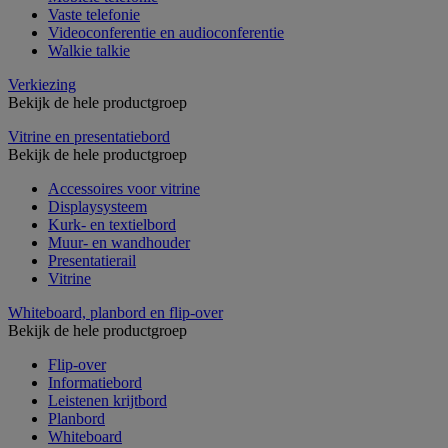
Vaste telefonie
Videoconferentie en audioconferentie
Walkie talkie
Verkiezing
Bekijk de hele productgroep
Vitrine en presentatiebord
Bekijk de hele productgroep
Accessoires voor vitrine
Displaysysteem
Kurk- en textielbord
Muur- en wandhouder
Presentatierail
Vitrine
Whiteboard, planbord en flip-over
Bekijk de hele productgroep
Flip-over
Informatiebord
Leistenen krijtbord
Planbord
Whiteboard