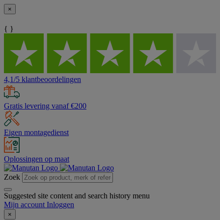
×
{ }
4,1/5 klantbeoordelingen
Gratis levering vanaf €200
Eigen montagedienst
Oplossingen op maat
Zoek
Suggested site content and search history menu
Mijn account
Inloggen
×