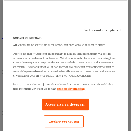
Dynamisch en interactief weergavesysteem
Fotocamera, videocamera en verrekijker
Professionele audio en geluidsopname
Projectie en videoprojectie-apparatuur
Studioverlichting en accessoires
Tv, dvd-speler en Blu-ray
Verder zonder accepteren >
Bewegwijzering en aanduidingsborden
Welkom bij Manutan!
Bekijk de hele productgroep
Wij vinden het belangrijk om u een bezoek aan onze website op maat te bieden!
Deurnaambord
Door op de knop "Accepteren en doorgaan" te klikken, kan ons platform via cookies
Pictogram
informatie uitwisselen met uw browser. Met deze informatie kunnen ons marketingteam
en onze internetpartners de prestaties van onze website meten en uw winkelvoorkeuren
Folderrek en -houder
analyseren. Hierdoor kunnen wij u nog meer op uw behoeften afgestemde producten en
Bekijk de hele productgroep
passende/gepersonaliseerd reclame aanbieden. Als u meer wilt weten over de doeleinden
en voorkeuren voor elk type cookie, klikt u op "Cookievoorkeuren".
Folderrek
En als je ervoor kiest om je bezoek zonder cookies voort te zetten, mag dat ook! Voor
Mobiel folderrek
meer informatie verwijzen we je naar
onze cookieverklaring.
Tafel folderstandaard
Wandfolderhouder
Accepteren en doorgaan
Inname en beheer van geld
Bekijk de hele productgroep
Cookievoorkeuren
Barcode scanner en accessoires
Biljettenteller/sorteerder en valsgelddetector