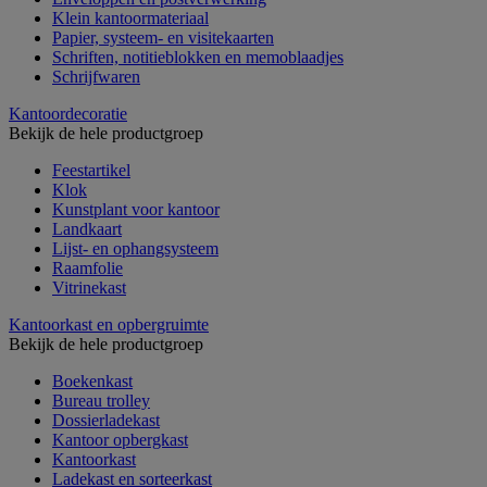
Klein kantoormateriaal
Papier, systeem- en visitekaarten
Schriften, notitieblokken en memoblaadjes
Schrijfwaren
Kantoordecoratie
Bekijk de hele productgroep
Feestartikel
Klok
Kunstplant voor kantoor
Landkaart
Lijst- en ophangsysteem
Raamfolie
Vitrinekast
Kantoorkast en opbergruimte
Bekijk de hele productgroep
Boekenkast
Bureau trolley
Dossierladekast
Kantoor opbergkast
Kantoorkast
Ladekast en sorteerkast