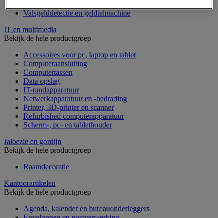
Geldkist
Valsgelddetectie en geldtelmachine
IT en multimedia
Bekijk de hele productgroep
Accessoires voor pc, laptop en tablet
Computeraansluiting
Computertassen
Data opslag
IT-randapparatuur
Netwerkapparatuur en -bedrading
Printer, 3D-printer en scanner
Refurbished computerapparatuur
Scherm-, pc- en tablethouder
Jaloezie en gordijn
Bekijk de hele productgroep
Raamdecoratie
Kantoorartikelen
Bekijk de hele productgroep
Agenda, kalender en bureauonderleggers
Enveloppen en postverwerking