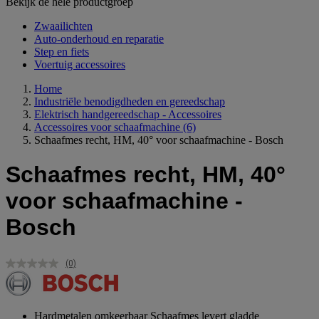
Bekijk de hele productgroep
Zwaailichten
Auto-onderhoud en reparatie
Step en fiets
Voertuig accessoires
Home
Industriële benodigdheden en gereedschap
Elektrisch handgereedschap - Accessoires
Accessoires voor schaafmachine
(6)
Schaafmes recht, HM, 40° voor schaafmachine - Bosch
Schaafmes recht, HM, 40°
voor schaafmachine -
Bosch
(0)
Geen
scorewaarde.
Dezelfde
paginalink.
Hardmetalen omkeerbaar Schaafmes levert gladde