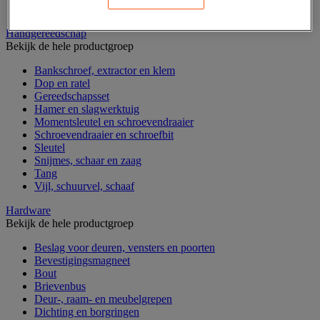
Verrijdbare werktafel
Handgereedschap
Bekijk de hele productgroep
Bankschroef, extractor en klem
Dop en ratel
Gereedschapsset
Hamer en slagwerktuig
Momentsleutel en schroevendraaier
Schroevendraaier en schroefbit
Sleutel
Snijmes, schaar en zaag
Tang
Vijl, schuurvel, schaaf
Hardware
Bekijk de hele productgroep
Beslag voor deuren, vensters en poorten
Bevestigingsmagneet
Bout
Brievenbus
Deur-, raam- en meubelgrepen
Dichting en borgringen