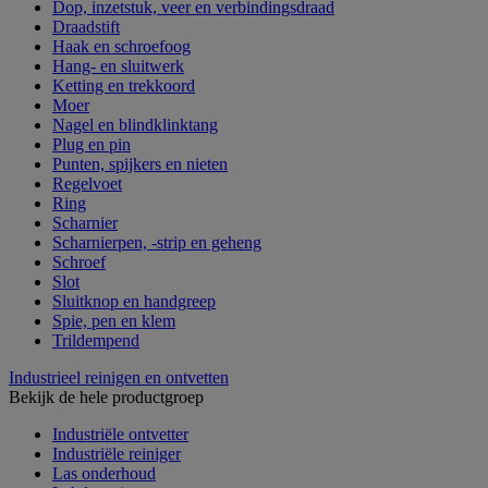
Dop, inzetstuk, veer en verbindingsdraad
Draadstift
Haak en schroefoog
Hang- en sluitwerk
Ketting en trekkoord
Moer
Nagel en blindklinktang
Plug en pin
Punten, spijkers en nieten
Regelvoet
Ring
Scharnier
Scharnierpen, -strip en geheng
Schroef
Slot
Sluitknop en handgreep
Spie, pen en klem
Trildempend
Industrieel reinigen en ontvetten
Bekijk de hele productgroep
Industriële ontvetter
Industriële reiniger
Las onderhoud