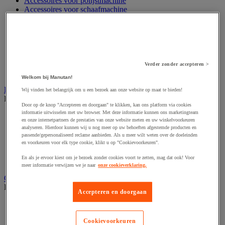
Accessoires voor polijstmachine
Accessoires voor schaafmachine
Accessoires voor schroevendraaier
Accessoires voor schuurmachine
Accessoires voor slijpmachine
Accessoires voor snij- en snoeigereedschap
Accessoires voor snij-schuurmachine
Accessoires voor spijkermachine
Verder zonder accepteren >
Accessoires voor zaag
Welkom bij Manutan!
Elektrische toebehoren en verlichting
Wij vinden het belangrijk om u een bezoek aan onze website op maat te bieden!
Bekijk de hele productgroep
Door op de knop "Accepteren en doorgaan" te klikken, kan ons platform via cookies
informatie uitwisselen met uw browser. Met deze informatie kunnen ons marketingteam
Accessoires voor elektrisch schakelpaneel
en onze internetpartners de prestaties van onze website meten en uw winkelvoorkeuren
Batterij, oplader en kabel
analyseren. Hierdoor kunnen wij u nog meer op uw behoeften afgestemde producten en
Elektrische kabel
passende/gepersonaliseerd reclame aanbieden. Als u meer wilt weten over de doeleinden
Elektrische uitrusting
en voorkeuren voor elk type cookie, klikt u op "Cookievoorkeuren".
Verlengsnoer, stekkerdoos en kapelhaspel
En als je ervoor kiest om je bezoek zonder cookies voort te zetten, mag dat ook! Voor
Wandcontactdoos en schakelaar
meer informatie verwijzen we je naar
onze cookieverklaring.
Gereedschap opbergen
Bekijk de hele productgroep
Accepteren en doorgaan
Assortimentsdoos en gereedschapkoffer
Gereedschapskist en opbergtas
Cookievoorkeuren
Gereedschapskoffer en versterkte kist