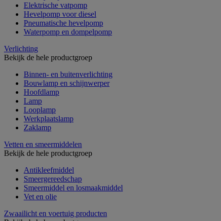
Elektrische vatpomp
Hevelpomp voor diesel
Pneumatische hevelpomp
Waterpomp en dompelpomp
Verlichting
Bekijk de hele productgroep
Binnen- en buitenverlichting
Bouwlamp en schijnwerper
Hoofdlamp
Lamp
Looplamp
Werkplaatslamp
Zaklamp
Vetten en smeermiddelen
Bekijk de hele productgroep
Antikleefmiddel
Smeergereedschap
Smeermiddel en losmaakmiddel
Vet en olie
Zwaailicht en voertuig producten