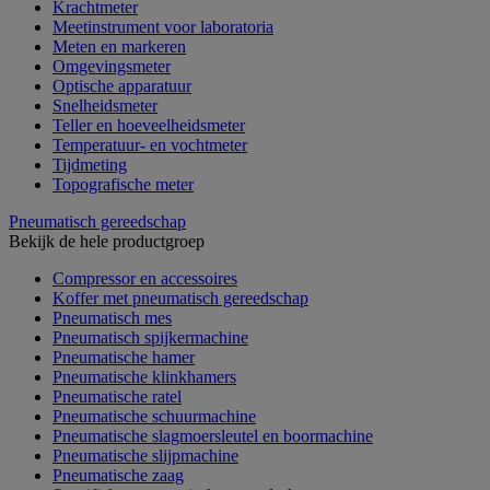
Krachtmeter
Meetinstrument voor laboratoria
Meten en markeren
Omgevingsmeter
Optische apparatuur
Snelheidsmeter
Teller en hoeveelheidsmeter
Temperatuur- en vochtmeter
Tijdmeting
Topografische meter
Pneumatisch gereedschap
Bekijk de hele productgroep
Compressor en accessoires
Koffer met pneumatisch gereedschap
Pneumatisch mes
Pneumatisch spijkermachine
Pneumatische hamer
Pneumatische klinkhamers
Pneumatische ratel
Pneumatische schuurmachine
Pneumatische slagmoersleutel en boormachine
Pneumatische slijpmachine
Pneumatische zaag