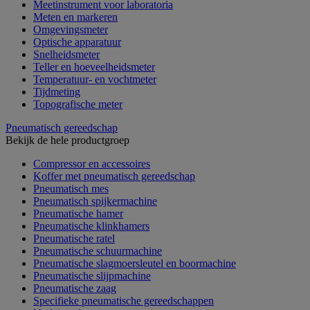
Meetinstrument voor laboratoria
Meten en markeren
Omgevingsmeter
Optische apparatuur
Snelheidsmeter
Teller en hoeveelheidsmeter
Temperatuur- en vochtmeter
Tijdmeting
Topografische meter
Pneumatisch gereedschap
Bekijk de hele productgroep
Compressor en accessoires
Koffer met pneumatisch gereedschap
Pneumatisch mes
Pneumatisch spijkermachine
Pneumatische hamer
Pneumatische klinkhamers
Pneumatische ratel
Pneumatische schuurmachine
Pneumatische slagmoersleutel en boormachine
Pneumatische slijpmachine
Pneumatische zaag
Specifieke pneumatische gereedschappen