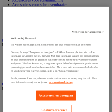
Accessoires voor schaafmachine
Accessoires voor schroevendraaier
Accessoires voor schuurmachine
Accessoires voor slijpmachine
Accessoires voor snij- en snoeigereedschap
Accessoires voor snij-schuurmachine
Accessoires voor spijkermachine
Accessoires voor zaag
Verder zonder accepteren >
Welkom bij Manutan!
Elektrische toebehoren en verlichting
Bekijk de hele productgroep
Wij vinden het belangrijk om u een bezoek aan onze website op maat te bieden!
Door op de knop "Accepteren en doorgaan" te klikken, kan ons platform via cookies
Accessoires voor elektrisch schakelpaneel
informatie uitwisselen met uw browser. Met deze informatie kunnen ons marketingteam
Batterij, oplader en kabel
en onze internetpartners de prestaties van onze website meten en uw winkelvoorkeuren
Elektrische kabel
analyseren. Hierdoor kunnen wij u nog meer op uw behoeften afgestemde producten en
Elektrische uitrusting
passende/gepersonaliseerd reclame aanbieden. Als u meer wilt weten over de doeleinden
Verlengsnoer, stekkerdoos en kapelhaspel
en voorkeuren voor elk type cookie, klikt u op "Cookievoorkeuren".
Wandcontactdoos en schakelaar
En als je ervoor kiest om je bezoek zonder cookies voort te zetten, mag dat ook! Voor
meer informatie verwijzen we je naar
onze cookieverklaring.
Gereedschap opbergen
Bekijk de hele productgroep
Accepteren en doorgaan
Assortimentsdoos en gereedschapkoffer
Gereedschapskist en opbergtas
Gereedschapskoffer en versterkte kist
Cookievoorkeuren
Verrijdbare werktafel