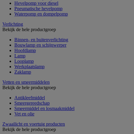
Hevelpomp voor diesel
Pneumatische hevelpomp
Waterpomp en dompelpomp
Verlichting
Bekijk de hele productgroep
Binnen- en buitenverlichting
Bouwlamp en schijnwerper
Hoofdlamp
Lamp
Looplamp
Werkplaatslamp
Zaklamp
Vetten en smeermiddelen
Bekijk de hele productgroep
Antikleefmiddel
Smeergereedschap
Smeermiddel en losmaakmiddel
Vet en olie
Zwaailicht en voertuig producten
Bekijk de hele productgroep