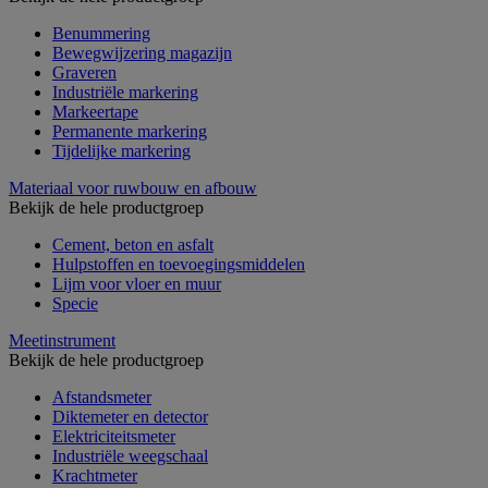
Benummering
Bewegwijzering magazijn
Graveren
Industriële markering
Markeertape
Permanente markering
Tijdelijke markering
Materiaal voor ruwbouw en afbouw
Bekijk de hele productgroep
Cement, beton en asfalt
Hulpstoffen en toevoegingsmiddelen
Lijm voor vloer en muur
Specie
Meetinstrument
Bekijk de hele productgroep
Afstandsmeter
Diktemeter en detector
Elektriciteitsmeter
Industriële weegschaal
Krachtmeter