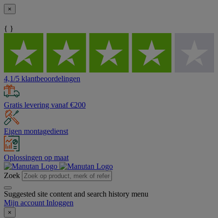
×
{ }
4,1/5 klantbeoordelingen
Gratis levering vanaf €200
Eigen montagedienst
Oplossingen op maat
Zoek
Suggested site content and search history menu
Mijn account
Inloggen
×