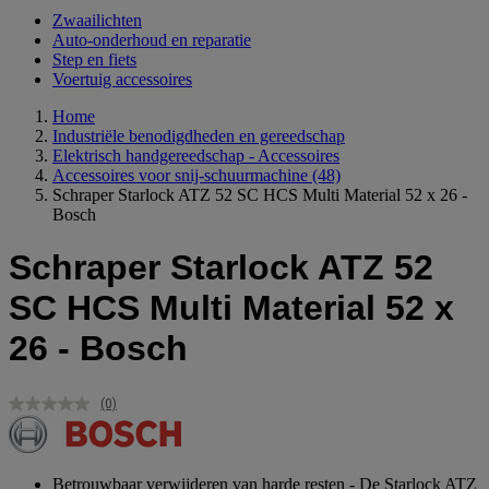
Zwaailichten
Auto-onderhoud en reparatie
Step en fiets
Voertuig accessoires
Home
Industriële benodigdheden en gereedschap
Elektrisch handgereedschap - Accessoires
Accessoires voor snij-schuurmachine
(48)
Schraper Starlock ATZ 52 SC HCS Multi Material 52 x 26 -
Bosch
Schraper Starlock ATZ 52
SC HCS Multi Material 52 x
26 - Bosch
(0)
Geen
scorewaarde.
Dezelfde
paginalink.
Betrouwbaar verwijderen van harde resten - De Starlock ATZ