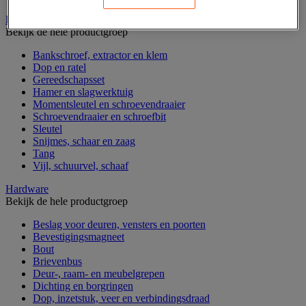
Handgereedschap
Bekijk de hele productgroep
Bankschroef, extractor en klem
Dop en ratel
Gereedschapsset
Hamer en slagwerktuig
Momentsleutel en schroevendraaier
Schroevendraaier en schroefbit
Sleutel
Snijmes, schaar en zaag
Tang
Vijl, schuurvel, schaaf
Hardware
Bekijk de hele productgroep
Beslag voor deuren, vensters en poorten
Bevestigingsmagneet
Bout
Brievenbus
Deur-, raam- en meubelgrepen
Dichting en borgringen
Dop, inzetstuk, veer en verbindingsdraad