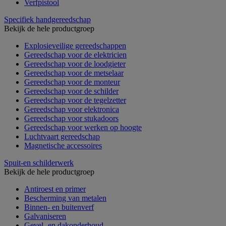
Verfpistool
Specifiek handgereedschap
Bekijk de hele productgroep
Explosieveilige gereedschappen
Gereedschap voor de elektricien
Gereedschap voor de loodgieter
Gereedschap voor de metselaar
Gereedschap voor de monteur
Gereedschap voor de schilder
Gereedschap voor de tegelzetter
Gereedschap voor elektronica
Gereedschap voor stukadoors
Gereedschap voor werken op hoogte
Luchtvaart gereedschap
Magnetische accessoires
Spuit-en schilderwerk
Bekijk de hele productgroep
Antiroest en primer
Bescherming van metalen
Binnen- en buitenverf
Galvaniseren
Gevel- en dakonderhoud