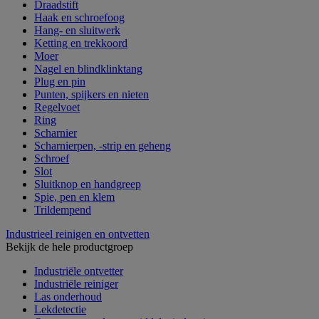
Draadstift
Haak en schroefoog
Hang- en sluitwerk
Ketting en trekkoord
Moer
Nagel en blindklinktang
Plug en pin
Punten, spijkers en nieten
Regelvoet
Ring
Scharnier
Scharnierpen, -strip en geheng
Schroef
Slot
Sluitknop en handgreep
Spie, pen en klem
Trildempend
Industrieel reinigen en ontvetten
Bekijk de hele productgroep
Industriële ontvetter
Industriële reiniger
Las onderhoud
Lekdetectie